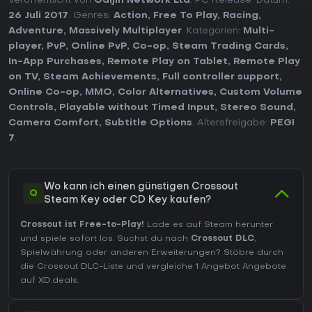
Veröffentlicht von
Gaijin Network Ltd
. PC Release-Datum:
26 Juli 2017
. Genres:
Action
,
Free To Play
,
Racing
,
Adventure
,
Massively Multiplayer
. Kategorien:
Multi-
player
,
PvP
,
Online PvP
,
Co-op
,
Steam Trading Cards
,
In-App Purchases
,
Remote Play on Tablet
,
Remote Play
on TV
,
Steam Achievements
,
Full controller support
,
Online Co-op
,
MMO
,
Color Alternatives
,
Custom Volume
Controls
,
Playable without Timed Input
,
Stereo Sound
,
Camera Comfort
,
Subtitle Options
. Altersfreigabe:
PEGI
7
.
Wo kann ich einen günstigen Crossout
Q
Steam Key oder CD Key kaufen?
Crossout ist Free-to-Play!
Lade es auf Steam herunter
und spiele sofort los. Suchst du nach
Crossout DLC
,
Spielwährung oder anderen Erweiterungen?
Stöbre durch
die Crossout DLC-Liste
und vergleiche 1 Angebot Angebote
auf XD.deals.