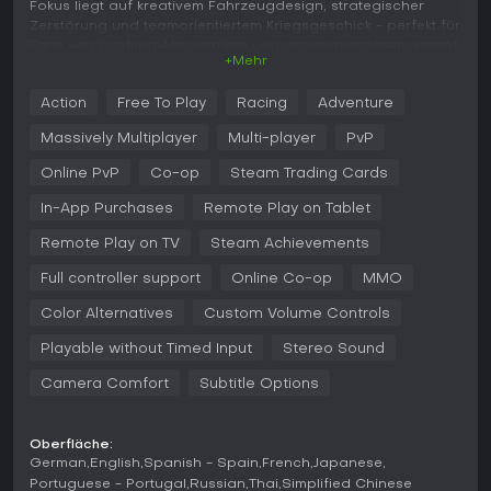
Fokus liegt auf kreativem Fahrzeugdesign, strategischer
Zerstörung und teamorientiertem Kriegsgeschick - perfekt für
Fans von Crafting-Mechaniken und actiongeladenem Kampf.
+Mehr
Gameplay
Action
Free To Play
Racing
Adventure
Im Kern von Crossout geht es darum, eigene Fahrzeuge aus
einer riesigen Auswahl austauschbarer Teile
Massively Multiplayer
Multi-player
PvP
zusammenzustellen: Kabinen für Power, Waffen für Offensive,
Module für Spezialfähigkeiten wie Stealth oder Nachlade-
Online PvP
Co-op
Steam Trading Cards
Boosts sowie Bewegungsoptionen wie Räder, Ketten, Hovers
In-App Purchases
Remote Play on Tablet
oder Beine. Fahrzeuge gliedern sich in Archetypen wie light
für Speed, medium für Balance oder heavy für Robustheit,
Remote Play on TV
Steam Achievements
wobei ein Powerscore-System für faire Matches gegen
ähnlich ausgestattete Gegner sorgt. Das fortschrittliche
Full controller support
Online Co-op
MMO
Schadensmodell macht jedes Bauteil zerstörbar - ein Treffer
auf Räder oder Waffen schwächt den Feind direkt und
Color Alternatives
Custom Volume Controls
verleiht Kämpfen taktische Tiefe.
Playable without Timed Input
Stereo Sound
Der Kampfarsenal umfasst Maschinengewehre und
Camera Comfort
Subtitle Options
Raketenwerfer ebenso wie Nahkampfwaffen wie
Motorsägen und Bohrer, ergänzt durch Drohnen und
Unsichtbarkeitsmodule. Fortschritt entsteht durch Ressourcen
aus Kämpfen, Crafting neuer Teile in der Werkstatt oder
Oberfläche:
German
English
Spanish - Spain
French
Japanese
Handel auf dem In-Game-Marketplace mit schwankenden
Preisen je nach Angebot und Nachfrage. Fraktionen prägen
Portuguese - Portugal
Russian
Thai
Simplified Chinese