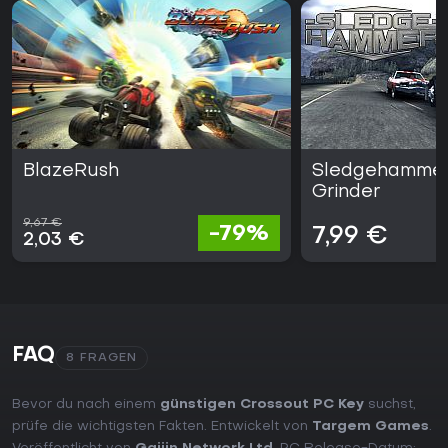
BlazeRush
Sledgehammer
Grinder
9,67 €
-79%
7,99 €
2,03 €
FAQ
8 FRAGEN
Bevor du nach einem
günstigen Crossout PC Key
suchst,
prüfe die wichtigsten Fakten. Entwickelt von
Targem Games
.