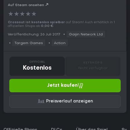
Auf Steam ansehen
★
★
★
★
★
Crossout ist kostenlos spielbar
auf Steam! Auch erhältlich in 1
offiziellen Shops ab
0,00 €
.
Veröffentlichung: 26 Juli 2017
Gaijin Network Ltd
Targem Games
Action
OFFICIAL
KEYSHOPS
Kostenlos
Nicht verfügbar
Jetzt kaufen
Preisverlauf anzeigen