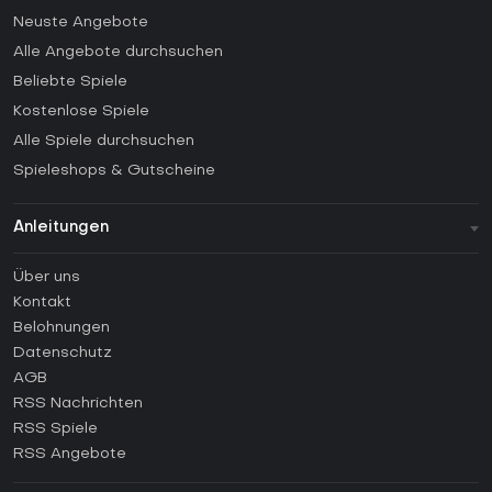
Neuste Angebote
Alle Angebote durchsuchen
Beliebte Spiele
Kostenlose Spiele
Alle Spiele durchsuchen
Spieleshops & Gutscheine
Anleitungen
FAQ
Über uns
Anleitungen
Kontakt
Wie aktiviert man einen Steam CD Key?
Belohnungen
Wie aktiviert man einen Epic Games CD Key?
Datenschutz
AGB
Wie aktiviert man einen GOG CD Key?
RSS Nachrichten
Wie aktiviert man einen Ubisoft Connect CD Key?
RSS Spiele
Wie aktiviert man einen EA App CD Key?
RSS Angebote
Wie aktiviert man einen Battle.net CD Key?