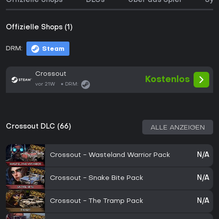
Offizielle Shops
DLCs
Über das Spiel
Sys
Offizielle Shops (1)
DRM:
Steam
Crossout
Kostenlos
vor 21W
DRM:
Crossout DLC (66)
ALLE ANZEIGEN
Crossout - Wasteland Warrior Pack
N/A
Crossout - Snake Bite Pack
N/A
Crossout - The Tramp Pack
N/A