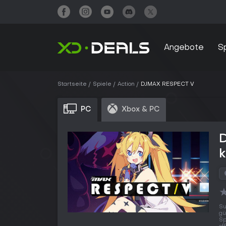
Angebote
S
Startseite
Spiele
Action
DJMAX RESPECT V
PC
Xbox & PC
Su
gü
Sp