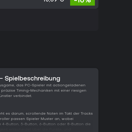
-10%
15,09 €
 Spielbeschreibung
usgame, das PC-Spieler mit actiongeladenen
 präzise Timing-Mechaniken mit einer riesigen
nstler verbindet.
t es darum, scrollende Noten im Takt der Tracks
troller passen Spieler Muster an, wobei
 4-Button, 5-Button, 6-Button oder 8-Button die
gkeit entscheidet über die Punkte, und