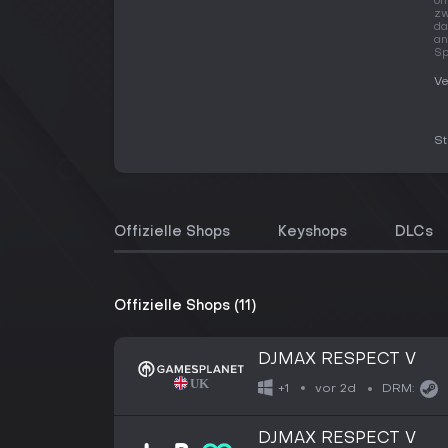
of
zw
da
an
Sp
Ve
S
Offizielle Shops
Keyshops
DLCs
Offizielle Shops (11)
DJMAX RESPECT V
vor 2d
+1
DRM:
DJMAX RESPECT V