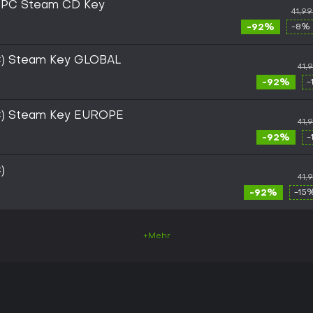
PC Steam CD Key
41,9
-92%
-8% 
) Steam Key GLOBAL
41,
-92%
-
) Steam Key EUROPE
41,
-92%
-
)
41,
-92%
-15
+Mehr