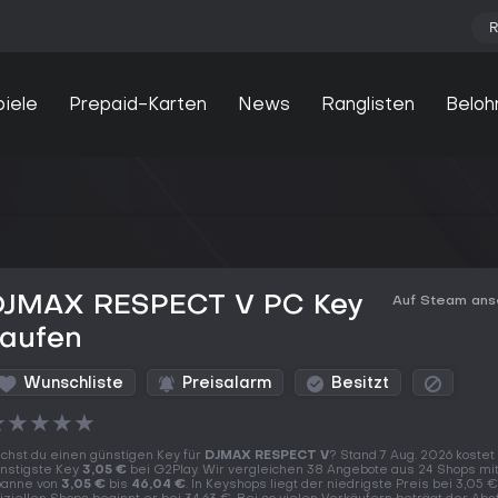
R
piele
Prepaid-Karten
News
Ranglisten
Beloh
DJMAX RESPECT V PC Key
Auf Steam an
kaufen
Wunschliste
Preisalarm
Besitzt
★
★
★
★
★
chst du einen günstigen Key für
DJMAX RESPECT V
? Stand 7 Aug. 2026 kostet
nstigste Key
3,05 €
bei G2Play. Wir vergleichen 38 Angebote aus 24 Shops mit
anne von
3,05 €
bis
46,04 €
. In Keyshops liegt der niedrigste Preis bei 3,05 €,