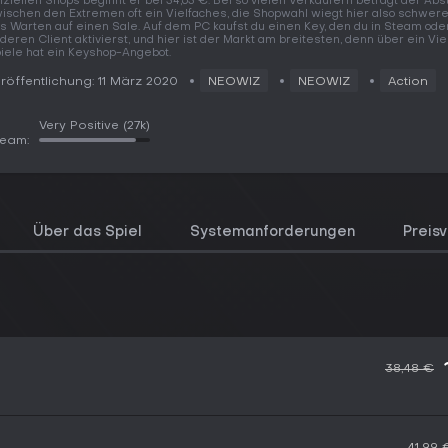
fiziellen Shops beginnt er bei 34,63 €. Bei so vielen Verkäufern beträgt der Ab
ischen den Extremen oft ein Vielfaches, die Shopwahl wiegt hier also schwere
s Warten auf einen Sale. Auf dem PC kaufst du einen Key, den du in Steam od
deren Client aktivierst, und hier ist der Markt am breitesten, denn über ein Vie
iele hat ein Keyshop-Angebot.
röffentlichung: 11 März 2020
NEOWIZ
NEOWIZ
Action
Very Positive
(27k)
team:
Über das Spiel
Systemanforderungen
Preisv
38,48 €
41,99 