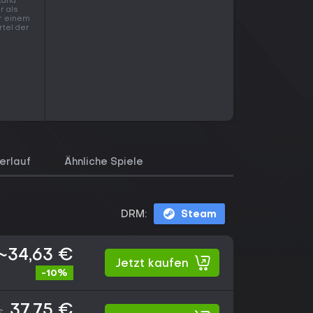
stand
r als
er einem
rtel der
erlauf
Ähnliche Spiele
DRM:
Steam
~34,63 €
Jetzt kaufen
-10%
37,75 €
€