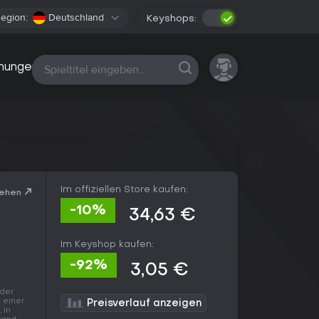
egion:
Deutschland
Keyshops:
Alle Plattformen
nungen
Im offiziellen Store kaufen:
sehen
-10%
34,63 €
Im Keyshop kaufen:
-92%
3,05 €
 der
 einer
Preisverlauf anzeigen
 in