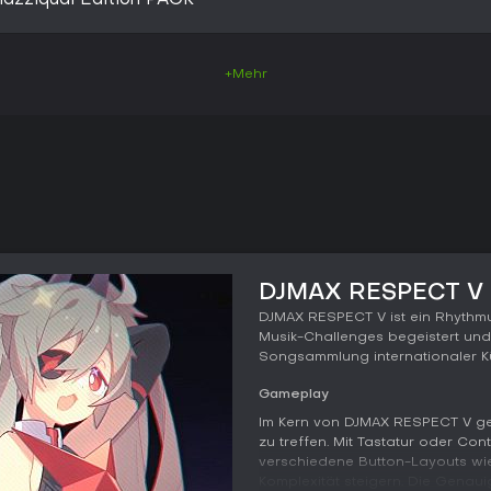
zziquai Edition PACK
+Mehr
DJMAX RESPECT V -
DJMAX RESPECT V ist ein Rhythm
Musik-Challenges begeistert und
Songsammlung internationaler Kü
Gameplay
Im Kern von DJMAX RESPECT V geh
zu treffen. Mit Tastatur oder Con
verschiedene Button-Layouts wie
Komplexität steigern. Die Genaui