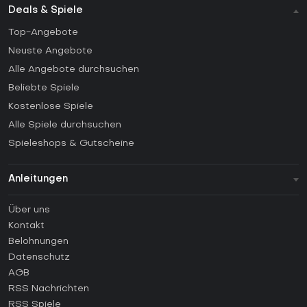
Deals & Spiele
Top-Angebote
Neuste Angebote
Alle Angebote durchsuchen
Beliebte Spiele
Kostenlose Spiele
Alle Spiele durchsuchen
Spieleshops & Gutscheine
Anleitungen
FAQ
Über uns
Anleitungen
Kontakt
Wie aktiviert man einen Steam CD Key?
Belohnungen
Wie aktiviert man einen Epic Games CD Key?
Datenschutz
AGB
Wie aktiviert man einen GOG CD Key?
RSS Nachrichten
Wie aktiviert man einen Ubisoft Connect CD Key?
RSS Spiele