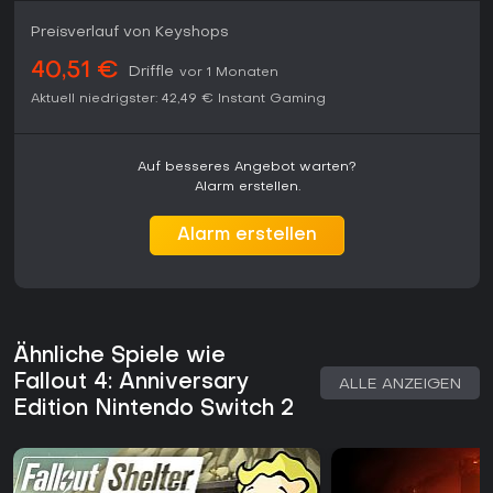
Verfügbarkeit auf der Nintendo Switch 2 ermöglicht Sessions
unterwegs, ohne auf zentrale Spielsysteme verzichten zu
Preisverlauf von Keyshops
müssen. Wer narrative Survival- und Baumechaniken mag,
findet hier langfristige Beschäftigung, während Spieler, die
40,51 €
Driffle
vor 1 Monaten
kompetitive Multiplayer-Elemente oder schnelle Updates
Aktuell niedrigster:
42,49 €
Instant Gaming
suchen, anderswo fündig werden. Die Version erhält
weiterhin Unterstützung über ihr bestehendes
Inhaltsangebot.
Auf besseres Angebot warten?
Alarm erstellen.
Alarm erstellen
Ähnliche Spiele wie
Fallout 4: Anniversary
ALLE ANZEIGEN
Edition Nintendo Switch 2