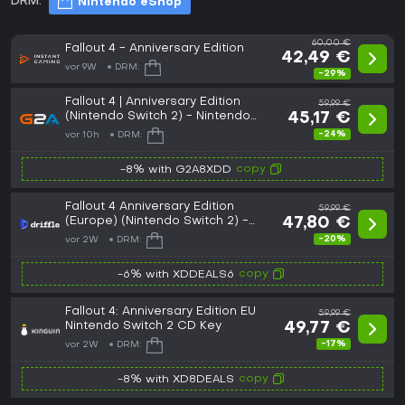
DRM:
Nintendo eShop
60,00 €
Fallout 4 - Anniversary Edition
42,49 €
vor 9W
DRM:
-29%
Fallout 4 | Anniversary Edition
59,99 €
(Nintendo Switch 2) - Nintendo
45,17 €
eShop Key - EUROPE
-24%
vor 10h
DRM:
copy
-8% with G2A8XDD
Fallout 4 Anniversary Edition
59,99 €
(Europe) (Nintendo Switch 2) -
47,80 €
Nintendo - Digital Key
-20%
vor 2W
DRM:
copy
-6% with XDDEALS6
Fallout 4: Anniversary Edition EU
59,99 €
Nintendo Switch 2 CD Key
49,77 €
-17%
vor 2W
DRM:
copy
-8% with XD8DEALS