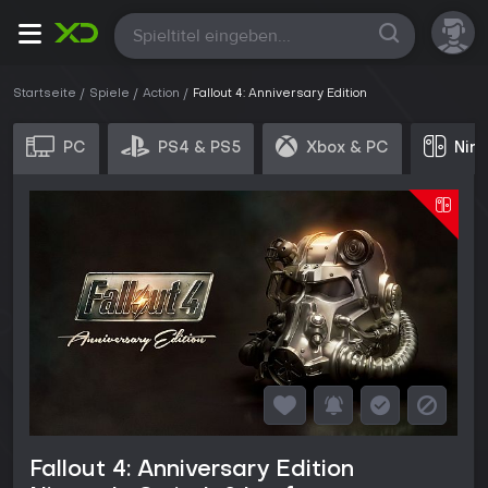
Alle
Startseite
Spiele
Action
Fallout 4: Anniversary Edition
PC
PS4 & PS5
Xbox & PC
Nin
Fallout 4: Anniversary Edition