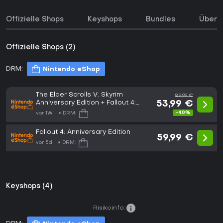
Offizielle Shops
Keyshops
Bundles
Über d
Offizielle Shops (2)
DRM:
Nintendo eShop
The Elder Scrolls V: Skyrim
89,99 €
Anniversary Edition + Fallout 4:
53,99 €
Anniversary Edition
-40%
vor 1W
DRM:
Fallout 4: Anniversary Edition
59,99 €
vor 5d
DRM:
Keyshops (4)
Risikoinfo: