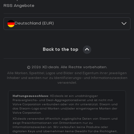
Wie aktiviert man einen EA App CD Key?
RSS Angebote
Wie aktiviert man einen Battle.net CD Key?
Deutschland (EUR)
Back to the top
© 2026 XD.deals. Alle Rechte vorbehalten.
Alle Marken, Spieltitel, Logos und Bilder sind Eigentum ihrer jeweiligen
Inhaber und werden nur zu Identifizierungs- und Informationszwecken
verwendet.
Haftungsausschluss:
XD.deals ist ein unabhängiger
Preisvergleichs- und Deal-Aggregationsdienst und ist nicht mit
Valve Corporation verbunden oder von ihr unterstützt. Steam und
das Steam-Logo sind Marken und/oder eingetragene Marken der
Valve Corporation.
XD.deals verwendet öffentlich zugängliche Daten von Steam und
zeigt Preisinformationen von Drittanbietern nur zu
Informationszwecken an. Wir verkaufen keine Produkte oder
digitalen Keys und übernehmen keine Gewähr für die Richtigkeit,