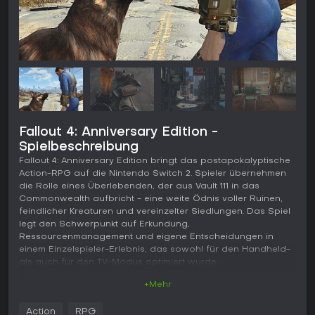
Fallout 4: Anniversary Edition -
Spielbeschreibung
Fallout 4: Anniversary Edition bringt das postapokalyptische
Action-RPG auf die Nintendo Switch 2. Spieler übernehmen
die Rolle eines Überlebenden, der aus Vault 111 in das
Commonwealth aufbricht - eine weite Ödnis voller Ruinen,
feindlicher Kreaturen und vereinzelter Siedlungen. Das Spiel
legt den Schwerpunkt auf Erkundung,
Ressourcenmanagement und eigene Entscheidungen in
einem Einzelspieler-Erlebnis, das sowohl für den Handheld-
als auch für den TV-Modus optimiert wurde.
+Mehr
Gameplay
Im Mittelpunkt steht das Beschaffen von Vorräten, der Kampf
Action
RPG