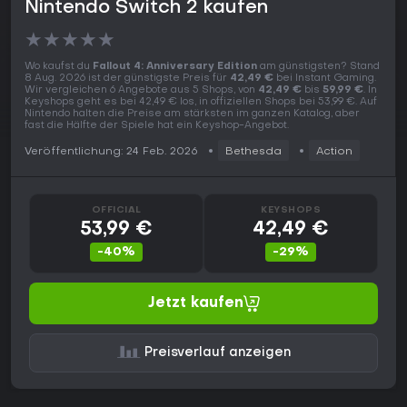
Nintendo Switch 2 kaufen
★
★
★
★
★
Wo kaufst du
Fallout 4: Anniversary Edition
am günstigsten? Stand
8 Aug. 2026 ist der günstigste Preis für
42,49 €
bei Instant Gaming.
Wir vergleichen 6 Angebote aus 5 Shops, von
42,49 €
bis
59,99 €
. In
Keyshops geht es bei 42,49 € los, in offiziellen Shops bei 53,99 €. Auf
Nintendo halten die Preise am stärksten im ganzen Katalog, aber
fast die Hälfte der Spiele hat ein Keyshop-Angebot.
Veröffentlichung: 24 Feb. 2026
Bethesda
Action
OFFICIAL
KEYSHOPS
53,99 €
42,49 €
-40%
-29%
Jetzt kaufen
Preisverlauf anzeigen