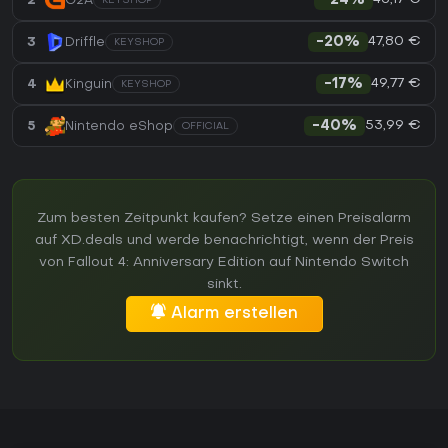
2
G2A
-24%
KEYSHOP
47,80 €
3
Driffle
-20%
KEYSHOP
49,77 €
4
Kinguin
-17%
KEYSHOP
53,99 €
5
Nintendo eShop
-40%
OFFICIAL
Zum besten Zeitpunkt kaufen? Setze einen Preisalarm
auf XD.deals und werde benachrichtigt, wenn der Preis
von Fallout 4: Anniversary Edition auf Nintendo Switch
sinkt.
Alarm erstellen