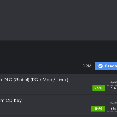
DRM:
Stea
 DLC (Global) (PC / Mac / Linux) -
2,6
-6%
-6% 
am CD Key
19,9
-81%
-8% 