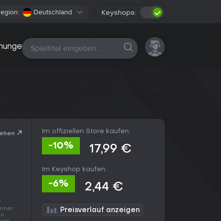
egion:
Deutschland
Keyshops:
Alle Plattformen
nungen
Im offiziellen Store kaufen:
sehen
-10%
17,99 €
Im Keyshop kaufen:
-6%
2,44 €
r
einer
Preisverlauf anzeigen
in