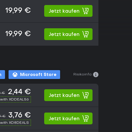
19,99 €
Jetzt kaufen
19,99 €
Jetzt kaufen
Risikoinfo:
m
Microsoft Store
2,44 €
0 €
Jetzt kaufen
with XDDEALS6
3,76 €
9 €
Jetzt kaufen
with XD8DEALS