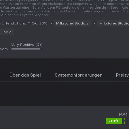
fiziellen Shops beginnt er bei 17,99 €. Bei so vielen Verkäufern beträgt der Abs
ischen den Extremen oft ein Vielfaches, die Shopwahl wiegt hier also schwere
s Warten auf einen Sale. Auf dem PC kaufst du einen Key, den du in Steam od
deren Client aktivierst, und hier ist der Markt am breitesten, denn über ein Vie
iele hat ein Keyshop-Angebot.
röffentlichung: 11 Okt. 2018
Milkstone Studios
Milkstone Studi
Indie
Very Positive
(17k)
team:
Über das Spiel
Systemanforderungen
Preisv
19,99
-10%
-