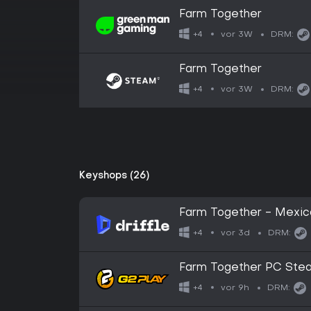
Farm Together
vor 3W
+4
DRM:
Farm Together
vor 3W
+4
DRM:
Keyshops (26)
Farm Together - Mexico
Steam - Digital Key
vor 3d
+4
DRM:
Farm Together PC Ste
vor 9h
+4
DRM: