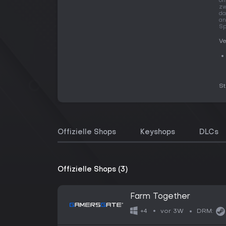
of
zw
da
an
Sp
Ve
S
Offizielle Shops
Keyshops
DLCs
Offizielle Shops (3)
Farm Together
vor 3W
+4
DRM: