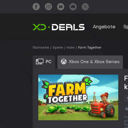
Angebote
S
Startseite
Spiele
Indie
Farm Together
PC
Xbox One & Xbox Series
Su
gü
Sp