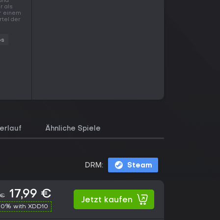
tand
r als
er einem
rtel der
os
erlauf
Ähnliche Spiele
DRM:
Steam
17,99 €
 €
Jetzt kaufen
10% with XDD10