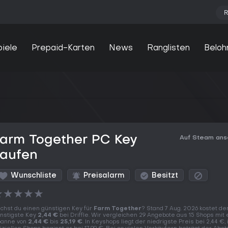
R
piele
Prepaid-Karten
News
Ranglisten
Beloh
Farm Together PC Key
Auf Steam an
kaufen
Wunschliste
Preisalarm
Besitzt
★
★
★
★
★
chst du einen günstigen Key für
Farm Together
? Stand 7 Aug. 2026 kostet de
nstigste Key
2,44 €
bei Driffle. Wir vergleichen 29 Angebote aus 15 Shops mit 
anne von
2,44 €
bis
25,19 €
. In Keyshops liegt der niedrigste Preis bei 2,44 €, 