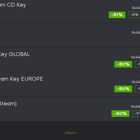
am CD Key
19,9
-81%
-8% 
19,9
Key GLOBAL
19,9
-80%
-
team Key EUROPE
19,9
-80%
-
(Steam)
19,9
-80%
-9
+Mehr