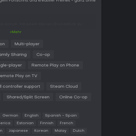
igem Fortschritt und kreativer Freiheit - ganz ohne
es darum, mit einem kleinen Grundstück zu
iner riesigen Farm auszuweiten. Du pflanzt und
+Mehr
e und setzt Bäume an, um Ressourcen und
ngspunkte schalten unzählige Items frei,
ion
Multi-player
-Elemente, die Effizienz und Optik deiner Farm
eunigst du Arbeiten wie Pflügen oder Ernten,
amily Sharing
Co-op
im Auge behalten, um Pausen zu vermeiden.
ngle-player
Remote Play on Phone
ressionssystem: Die Zeit läuft weiter, und deine
ssions. So erwarten dich reife Ernten oder
emote Play on TV
 pure Zufriedenheit. In deinem anpassbaren Haus
erst Musik als willkommene Abwechslung zu den
ll controller support
Steam Cloud
npassbare Katzen oder Hunde begleiten dich und
Shared/Split Screen
Online Co-op
yer für unabhängiges Farmen im eigenen Tempo.
German
English
Spanish - Spain
s Online-Coop: Lade Freunde ein oder öffne deine
merica
Estonian
Finnish
French
System gibt dir Kontrolle darüber, was Gäste tun
ngewollte Änderungen nein.
an
Japanese
Korean
Malay
Dutch