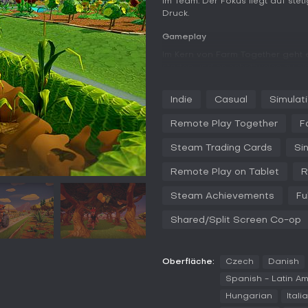
im Team: Der Fokus liegt auf stet
Druck.
Gameplay
Im Kern von Farm Together geht 
starten und es schrittweise zu e
erntest Kulturen, züchtest Tier
Einnahmen zu generieren. Erfahru
Indie
Casual
Simulat
darunter neue Gebäude und Deko
steigern. Mit dem Traktor beschl
Remote Play Together
F
musst aber den Kraftstoffstand 
Steam Trading Cards
Si
Ein Highlight ist das Offline-Prog
Farm wächst auch abseits der Se
Remote Play on Tablet
R
fertige Tiere bei der Rückkehr -
kochst du Rezepte oder komponi
Steam Achievements
Fu
Außenarbeiten. Haustiere wie a
sorgen für Gesellschaft.
Shared/Split Screen Co-op
Spielmodi
Farm Together bietet Singlepla
Oberfläche:
Czech
Danish
Für Multiplayer-Liebhaber gibt'
Spanish - Latin A
Farm öffentlich. Ein Permission-
dürfen - Hilfe beim Farmen ja, u
Hungarian
Itali