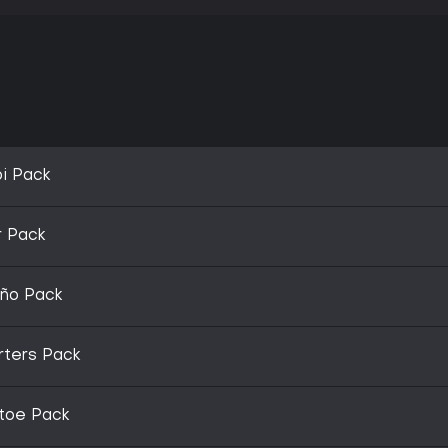
i Pack
r Pack
eño Pack
rters Pack
etoe Pack