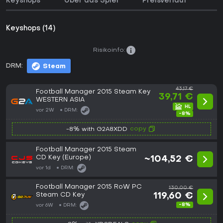
Keyshops
Über das Spiel
Preisverlauf
Keyshops (14)
Risikoinfo:
DRM:
Steam
43,17 €
Football Manager 2015 Steam Key
39,71 €
WESTERN ASIA
vor 2W
DRM:
-8%
copy
-8% with G2A8XDD
Football Manager 2015 Steam
CD Key (Europe)
~104,52 €
vor 1d
DRM:
Football Manager 2015 RoW PC
130,00 €
Steam CD Key
119,60 €
-8%
vor 6W
DRM: