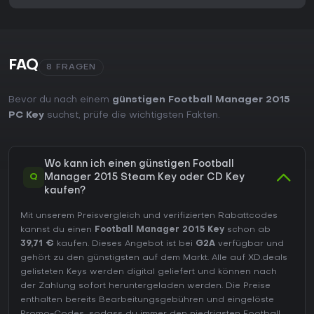
Spiele und Saisons erstrecken.
Lohnt sich das Spiel?
Football Manager 2015 richtet sich an Spieler, die eine
detaillierte Simulation des Vereinsmanagements ohne
FAQ
8 FRAGEN
Echtzeit-Steuerung suchen. Die Tiefe beim Kaderaufbau und
in der taktischen Planung belohnt geduldige Spieler, die Zeit
in lange Karrieren investieren. Die Resonanz lobte vor allem
Bevor du nach einem
günstigen Football Manager 2015
die verbesserte Zugänglichkeit und die neuen
PC Key
suchst, prüfe die wichtigsten Fakten.
Anpassungsmöglichkeiten für Manager, während einige
Inkonsistenzen im Match-Engine und gelegentliche KI-
Verhaltensweisen bei Spielerwünschen kritisierten.
Wo kann ich einen günstigen Football
Das Spiel ist als eigenständiger Titel ohne laufende Saison-
Q
Manager 2015 Steam Key oder CD Key
Updates verfügbar. Es eignet sich für Fans des
kaufen?
Management-Genres, die eine fokussierte Erfahrung über
ein oder zwei Spielzeiten bevorzugen. Der
Mit unserem Preisvergleich und verifizierten Rabattcodes
Mehrspielermodus verlängert die Spielzeit für Gruppen, die
kannst du einen
Football Manager 2015 Key
schon ab
gemeinsame Karrieren anstreben. Insgesamt bietet der Titel
39,71 €
kaufen. Dieses Angebot ist bei
G2A
verfügbar und
einen guten Einstieg für Einsteiger und zugleich genügend
gehört zu den günstigsten auf dem Markt. Alle auf XD.deals
Neuerungen, um erfahrene Spieler mit Interesse an
gelisteten Keys werden digital geliefert und können nach
taktischen und personellen Aspekten anzusprechen.
der Zahlung sofort heruntergeladen werden. Die Preise
enthalten bereits Bearbeitungsgebühren und eingelöste
Promo-Codes, sodass du immer den niedrigsten Football