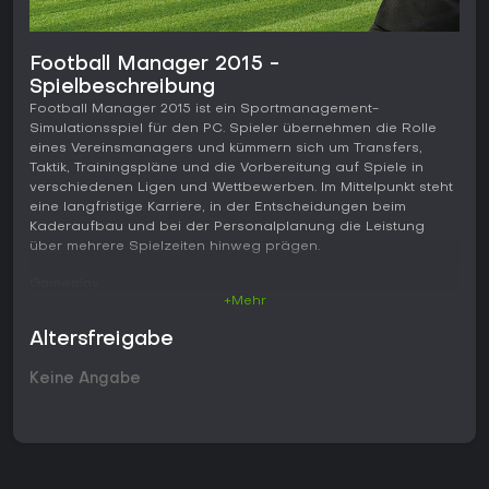
Football Manager 2015 -
Spielbeschreibung
Football Manager 2015 ist ein Sportmanagement-
Simulationsspiel für den PC. Spieler übernehmen die Rolle
eines Vereinsmanagers und kümmern sich um Transfers,
Taktik, Trainingspläne und die Vorbereitung auf Spiele in
verschiedenen Ligen und Wettbewerben. Im Mittelpunkt steht
eine langfristige Karriere, in der Entscheidungen beim
Kaderaufbau und bei der Personalplanung die Leistung
über mehrere Spielzeiten hinweg prägen.
Gameplay
+Mehr
Der Spielablauf dreht sich um die umfassende Leitung eines
Vereins. Manager verhandeln Verträge, tätigen Transfers und
Altersfreigabe
müssen dabei das Budget im Blick behalten sowie die
Erwartungen des Vorstands erfüllen. Trainingspläne lassen
Keine Angabe
sich detailliert anpassen, um gezielt bestimmte Attribute zu
fördern, und die Jugendarbeit ist ein wichtiger Faktor beim
Aufbau künftiger Kader.
Taktik spielt eine zentrale Rolle: Vor jedem Spiel können
Formationen, Spielerrollen und Anweisungen festgelegt