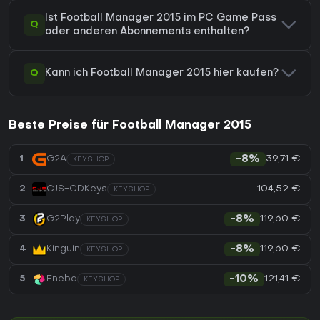
Ist Football Manager 2015 im PC Game Pass
Q
oder anderen Abonnements enthalten?
Q
Kann ich Football Manager 2015 hier kaufen?
Beste Preise für Football Manager 2015
39,71 €
1
G2A
-8%
KEYSHOP
104,52 €
2
CJS-CDKeys
KEYSHOP
119,60 €
3
G2Play
-8%
KEYSHOP
119,60 €
4
Kinguin
-8%
KEYSHOP
121,41 €
5
Eneba
-10%
KEYSHOP