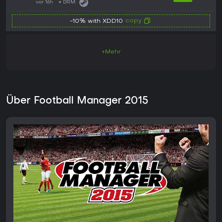
vor 16h
DRM:
copy
-10% with XDD10
+Mehr
Über Football Manager 2015