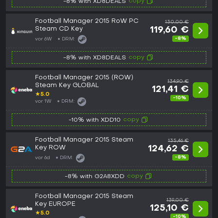
copy
-8% with XD8DEALS
Football Manager 2015 RoW PC
130,00 €
Steam CD Key
119,60 €
-8%
vor 6W
DRM:
copy
-8% with XD8DEALS
Football Manager 2015 (ROW)
134,90 €
Steam Key GLOBAL
121,41 €
★
5.0
-10%
vor 1W
DRM:
copy
-10% with XDD10
Football Manager 2015 Steam
135,46 €
Key ROW
124,62 €
-8%
vor 6d
DRM:
copy
-8% with G2A8XDD
Football Manager 2015 Steam
139,00 €
Key EUROPE
125,10 €
★
5.0
-10%