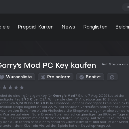
R
piele
Prepaid-Karten
News
Ranglisten
Beloh
arry's Mod PC Key kaufen
Auf Steam an
Wunschliste
Preisalarm
Besitzt
★
★
★
★
★
chst du einen günstigen Key für
Garry's Mod
? Stand 7 Aug. 2026 kostet der
nstigste Key
5,73 €
bei G2A. Wir vergleichen 31 Angebote aus 10 Shops mit ei
anne von
5,73 €
bis
118,78 €
. In Keyshops liegt der niedrigste Preis bei 5,73 €,
fiziellen Shops beginnt er bei 9,99 €. Bei so vielen Verkäufern beträgt der Abst
ischen den Extremen oft ein Vielfaches, die Shopwahl wiegt hier also schwere
s Warten auf einen Sale. Dieses Spiel war schon günstiger, an 89% der Tage m
ten. Ein Preisalarm meldet dir den nächsten Rückgang. Auf dem PC kaufst du 
y, den du in Steam oder einem anderen Client aktivierst, und hier ist der Mark
eitesten, denn über ein Viertel der Spiele hat ein Keyshop-Angebot.