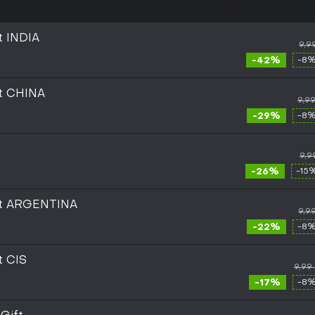
t INDIA
9,9
-42%
-8%
ft CHINA
9,9
-29%
-8%
9,9
-26%
-15
ft ARGENTINA
9,9
-22%
-8%
t CIS
9,99
-17%
-8%