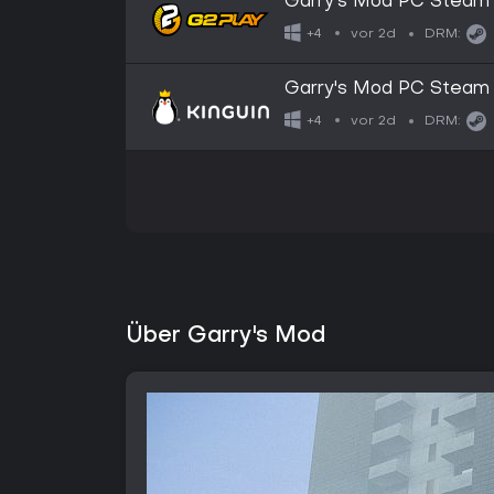
Garry's Mod PC Steam 
vor 2d
+4
DRM:
Garry's Mod PC Steam 
vor 2d
+4
DRM:
Über Garry's Mod