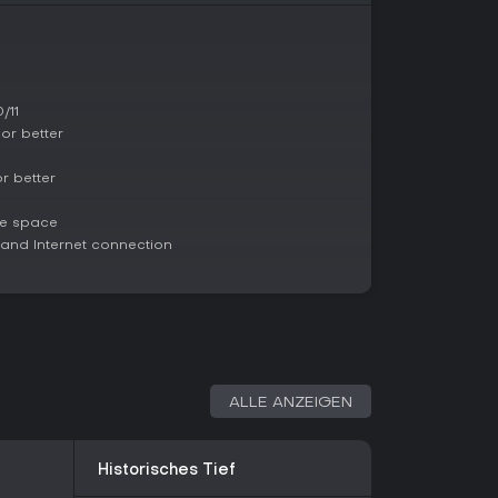
m-Reviews (97 % positiv bei über einer Million
kreative Köpfe. Über 25 Millionen verkaufte
rerfolg. Regelmäßige Patches sorgen für
ware, inklusive Steam Deck.
/11
or better
ortschritt könnten dir zu ziellos vorkommen, doch
hes Multiplayer-Spaß ist es unschlagbar. Der
 better
munity-Inhalte machen es zur Top-Wahl für PC-
 mitspielerisch wachsenden Sandbox.
le space
nd Internet connection
ALLE ANZEIGEN
Historisches Tief