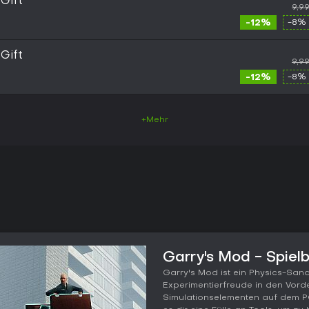
Gift
9,9
-12%
-8% 
Gift
9,9
-12%
-8% 
+Mehr
Garry's Mod - Spiel
Garry's Mod ist ein Physics-Sand
Experimentierfreude in den Vord
Simulationselementen auf dem PC