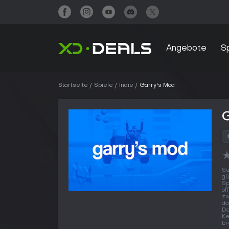
Angebote
S
Startseite
Spiele
Indie
Garry's Mod
G
Su
gü
Sp
of
zw
da
Da
Ke
br