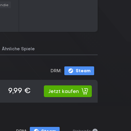
Indie
Ähnliche Spiele
DRM:
Steam
9,99 €
Jetzt kaufen