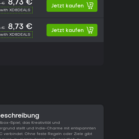
8,73 €
9 €
Jetzt kaufen
with XD8DEALS
8,73 €
9 €
Jetzt kaufen
with XD8DEALS
beschreibung
box-Spiel, das Kreativität und
ergrund stellt und Indie-Charme mit entspannten
 verbindet. Ohne feste Regeln oder Ziele gibt