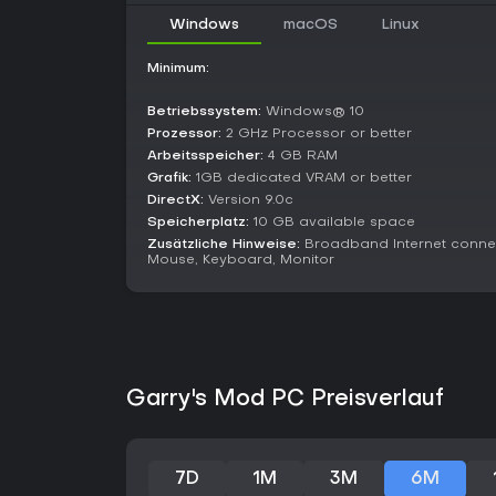
Windows
macOS
Linux
Minimum:
Betriebssystem:
Windows® 10
Prozessor:
2 GHz Processor or better
Arbeitsspeicher:
4 GB RAM
Grafik:
1GB dedicated VRAM or better
DirectX:
Version 9.0c
Speicherplatz:
10 GB available space
Zusätzliche Hinweise:
Broadband Internet connec
Mouse, Keyboard, Monitor
Garry's Mod PC Preisverlauf
7D
1M
3M
6M