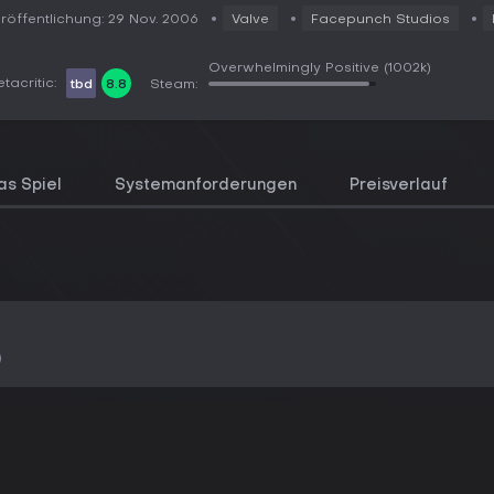
röffentlichung: 29 Nov. 2006
Valve
Facepunch Studios
Overwhelmingly Positive
(1002k)
tacritic:
tbd
8.8
Steam:
as Spiel
Systemanforderungen
Preisverlauf