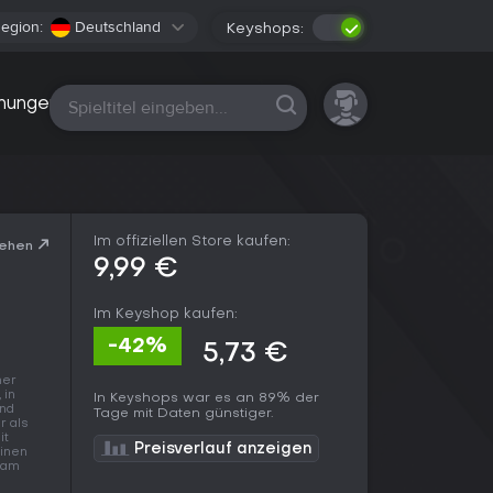
egion:
Deutschland
Keyshops:
Alle Plattformen
nungen
Im offiziellen Store kaufen:
sehen
9,99 €
Im Keyshop kaufen:
-42%
5,73 €
ner
 in
In Keyshops war es an 89% der
and
Tage mit Daten günstiger.
r als
it
Preisverlauf anzeigen
einen
t am