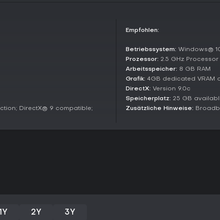
Lohnt es sich?
Mit überwältigend positiven Stea
Nutzern) begeistert Garry's Mod 
Empfohlen:
Copies unterstreichen den Daue
Kompatibilität mit moderner Hard
Betriebssystem:
Windows® 10
Prozessor:
2.5 GHz Processor 
Strukturierte Spiele mit klarem F
Arbeitsspeicher:
8 GB RAM
für Bauen, Modden oder chaotisc
Grafik:
4GB dedicated VRAM or
niedrige Einstieg und freie Com
DirectX:
Version 9.0c
Gamer auf der Suche nach einer
Speicherplatz:
25 GB availab
tion; DirectX® 9 compatible;
Zusätzliche Hinweise:
Broadba
1Y
2Y
3Y