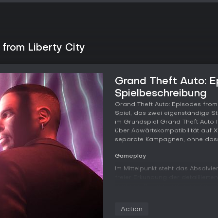
from Liberty City
Grand Theft Auto: Ep
Spielbeschreibung
Grand Theft Auto: Episodes from 
Spiel, das zwei eigenständige St
im Grundspiel Grand Theft Auto I
über Abwärtskompatibilität auf 
separate Kampagnen, ohne dass 
Gameplay
Im Mittelpunkt steht das Absolvie
freier Erkundung der detaillierte
anderen Protagonisten und wec
und unterschiedlichen Aufgaben 
aufwendigen Action-Sequenzen.
Action
auf Motorradkämpfe und Gang-Ak