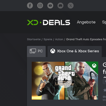
Angebote
S
Startseite
Spiele
Action
Grand Theft Auto: Episodes fr
PC
Xbox One & Xbox Series
G
f
&
Gr
Mi