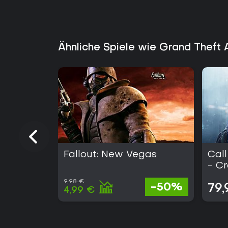
Ähnliche Spiele wie Grand Theft 
Fallout: New Vegas
Call
- C
9,98 €
-50%
79,
4,99 €