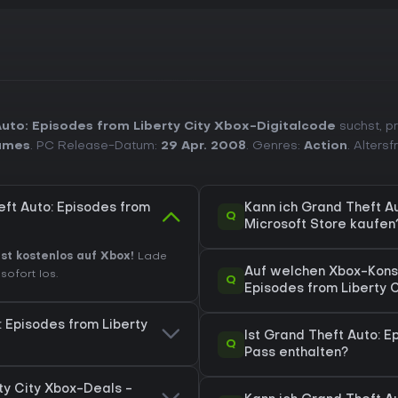
uto: Episodes from Liberty City Xbox-Digitalcode
suchst, pr
ames
. PC Release-Datum:
29 Apr. 2008
. Genres:
Action
. Alters
eft Auto: Episodes from
Kann ich Grand Theft Au
Q
Microsoft Store kaufen
ist kostenlos auf Xbox!
Lade
Auf welchen Xbox-Konso
sofort los.
Q
Episodes from Liberty C
: Episodes from Liberty
Ist Grand Theft Auto: 
Q
Pass enthalten?
ty City Xbox-Deals -