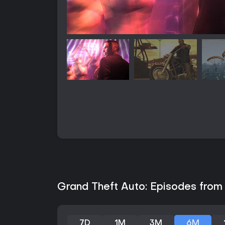
Grand Theft Auto: Episodes from 
7D
1M
3M
6M