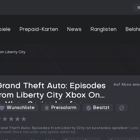
R
piele
Prepaid-Karten
News
Ranglisten
Beloh
om Liberty City
rand Theft Auto: Episodes
Auf Xbox an
rom Liberty City Xbox One
 Xbox Series kaufen
Wunschliste
Preisalarm
Besitzt
★
★
★
★
★
and Theft Auto: Episodes from Liberty City ist kostenlos spielbar
! Lade
crosoft Store herunter und spiele sofort los.