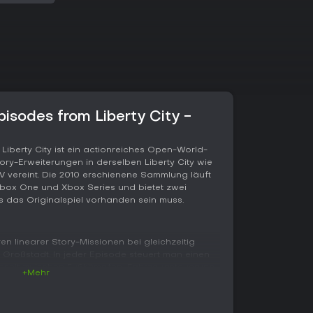
isodes from Liberty City -
Liberty City ist ein actionreiches Open-World-
ory-Erweiterungen in derselben Liberty City wie
V vereint. Die 2010 erschienene Sammlung läuft
Xbox One und Xbox Series und bietet zwei
das Originalspiel vorhanden sein muss.
ren linearer Story-Missionen bei gleichzeitig
n Großstadt. In jeder Episode steuert man einen
hselt zwischen Fußkämpfen, Fahrzeugsteuerung
+Mehr
- von direkten Auseinandersetzungen bis hin zu
 The Lost and Damned legt den Schwerpunkt
tivitäten, während The Ballad of Gay Tony