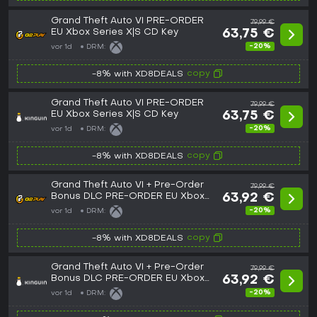
Grand Theft Auto VI PRE-ORDER
79,99 €
EU Xbox Series X|S CD Key
63,75 €
-20%
vor 1d
DRM:
copy
-8% with XD8DEALS
Grand Theft Auto VI PRE-ORDER
79,99 €
EU Xbox Series X|S CD Key
63,75 €
-20%
vor 1d
DRM:
copy
-8% with XD8DEALS
Grand Theft Auto VI + Pre-Order
79,99 €
Bonus DLC PRE-ORDER EU Xbox
63,92 €
Series X|S CD Key
-20%
vor 1d
DRM:
copy
-8% with XD8DEALS
Grand Theft Auto VI + Pre-Order
79,99 €
Bonus DLC PRE-ORDER EU Xbox
63,92 €
Series X|S CD Key
-20%
vor 1d
DRM: