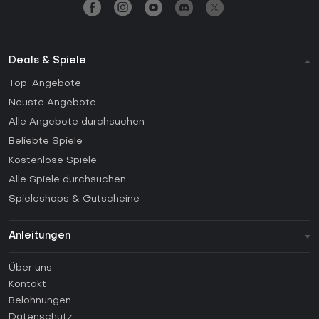
Deals & Spiele
Top-Angebote
Neuste Angebote
Alle Angebote durchsuchen
Beliebte Spiele
Kostenlose Spiele
Alle Spiele durchsuchen
Spieleshops & Gutscheine
Anleitungen
FAQ
Über uns
Anleitungen
Kontakt
Wie aktiviert man einen Steam CD Key?
Belohnungen
Wie aktiviert man einen Epic Games CD Key?
Datenschutz