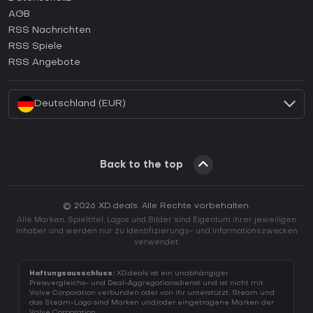
AGB
Wie aktiviert man einen GOG CD Key?
RSS Nachrichten
Wie aktiviert man einen Ubisoft Connect CD Key?
RSS Spiele
Wie aktiviert man einen EA App CD Key?
RSS Angebote
Wie aktiviert man einen Battle.net CD Key?
Deutschland (EUR)
Back to the top
© 2026 XD.deals. Alle Rechte vorbehalten.
Alle Marken, Spieltitel, Logos und Bilder sind Eigentum ihrer jeweiligen
Inhaber und werden nur zu Identifizierungs- und Informationszwecken
verwendet.
Haftungsausschluss:
XD.deals ist ein unabhängiger
Preisvergleichs- und Deal-Aggregationsdienst und ist nicht mit
Valve Corporation verbunden oder von ihr unterstützt. Steam und
das Steam-Logo sind Marken und/oder eingetragene Marken der
Valve Corporation.