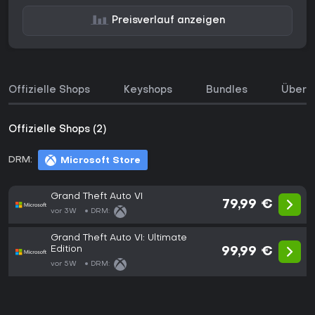
Preisverlauf anzeigen
Offizielle Shops
Keyshops
Bundles
Über d
Offizielle Shops (2)
DRM:
Microsoft Store
Grand Theft Auto VI
79,99 €
vor 3W
DRM:
Grand Theft Auto VI: Ultimate
Edition
99,99 €
vor 5W
DRM: