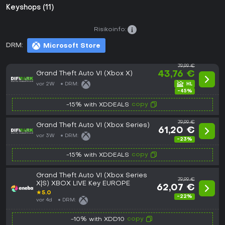
Keyshops (11)
Risikoinfo:
DRM:
Microsoft Store
79,99 €
Grand Theft Auto VI (Xbox X)
43,76 €
vor 2W
DRM:
-45%
copy
-15% with XDDEALS
79,99 €
Grand Theft Auto VI (Xbox Series)
61,20 €
vor 3W
DRM:
-23%
copy
-15% with XDDEALS
Grand Theft Auto VI (Xbox Series
79,99 €
X|S) XBOX LIVE Key EUROPE
62,07 €
★
5.0
-22%
vor 4d
DRM:
copy
-10% with XDD10