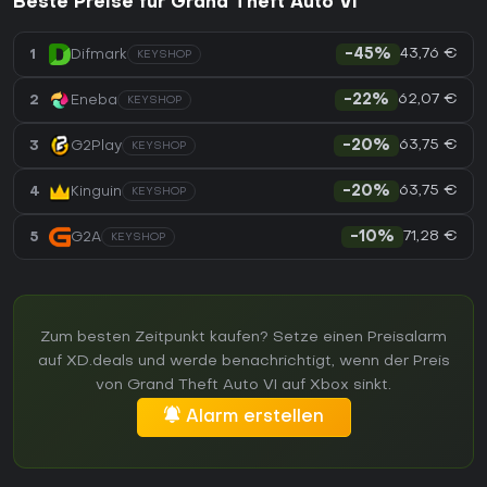
Beste Preise für Grand Theft Auto VI
43,76 €
1
Difmark
-45%
KEYSHOP
62,07 €
2
Eneba
-22%
KEYSHOP
63,75 €
3
G2Play
-20%
KEYSHOP
63,75 €
4
Kinguin
-20%
KEYSHOP
71,28 €
5
G2A
-10%
KEYSHOP
Zum besten Zeitpunkt kaufen? Setze einen Preisalarm
auf XD.deals und werde benachrichtigt, wenn der Preis
von Grand Theft Auto VI auf Xbox sinkt.
Alarm erstellen