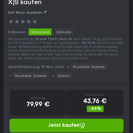
X|S kaufen
Auf Xbox ansehen
★
★
★
★
★
Editionen:
Standard
Ultimate
Wo bestellst du
Grand Theft Auto VI
vor? Stand 7 Aug. 2026 haben
wir 13 Angebote in 7 Shops, am günstigsten
43,76 €
bei Difmark. Mit
einer Vorbestellung bekommst du das Spiel am Erscheinungstag,
meist samt Vorbestellerboni, zu einem Preis, den du heute schon
kennst. Wenn dir der erste Tag nicht wichtig ist, lohnt der Hinweis,
dass der Preis nach dem Start meist noch sinkt.
Veröffentlichung: 19 Nov. 2026
Rockstar Games
Rockstar Games
Action
KEYSHOPS
OFFICIAL
43,76 €
79,99 €
-45%
Jetzt kaufen