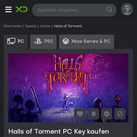
Alle
Startseite
Spiele
Action
Halls of Torment
PC
PS5
Xbox Series & PC
Halls of Torment PC Key kaufen