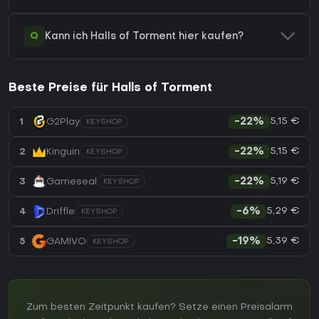
Q
Kann ich Halls of Torment hier kaufen?
Beste Preise für Halls of Torment
5,15 €
1
G2Play
-22%
KEYSHOP
5,15 €
2
Kinguin
-22%
KEYSHOP
5,19 €
3
Gameseal
-22%
KEYSHOP
5,29 €
4
Driffle
-6%
KEYSHOP
5,39 €
5
GAMIVO
-19%
KEYSHOP
Zum besten Zeitpunkt kaufen? Setze einen Preisalarm