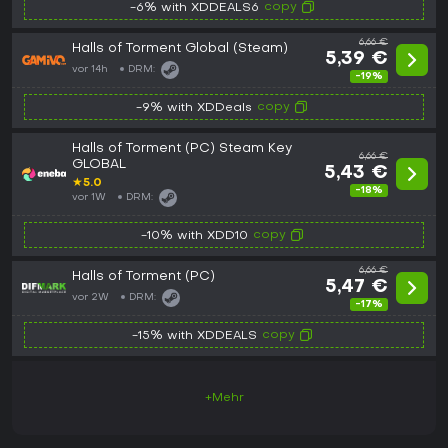
copy
-6% with XDDEALS6
6,66 €
Halls of Torment Global (Steam)
5,39 €
vor 14h
DRM:
-19%
copy
-9% with XDDeals
Halls of Torment (PC) Steam Key
6,66 €
GLOBAL
5,43 €
★
5.0
-18%
vor 1W
DRM:
copy
-10% with XDD10
6,66 €
Halls of Torment (PC)
5,47 €
vor 2W
DRM:
-17%
copy
-15% with XDDEALS
+Mehr