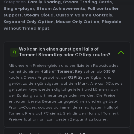
Kategorien:
Family Sharing
,
Steam Trading Cards
,
Single-player
,
Steam Achievements
,
Full controller
support
,
Steam Cloud
,
Custom Volume Controls
,
Keyboard Only Option
,
Mouse Only Option
,
Playable
without Timed Input
.
Wo kann ich einen günstigen Halls of
Q
Torment Steam Key oder CD Key kaufen?
Mit unserem Preisvergleich und verifizierten Rabattcodes
kannst du einen
Halls of Torment Key
schon ab
5,15 €
kaufen. Dieses Angebot ist bei
G2Play
verfügbar und
gehört zu den günstigsten auf dem Markt. Alle auf XD.deals
gelisteten Keys werden digital geliefert und können nach
der Zahlung sofort heruntergeladen werden. Die Preise
enthalten bereits Bearbeitungsgebühren und eingelöste
Promo-Codes, sodass du immer den niedrigsten Halls of
Torment Preis auf
PC
siehst. Sieh dir den
Halls of Torment
Preisverlauf
an, um zum besten Zeitpunkt zu kaufen.