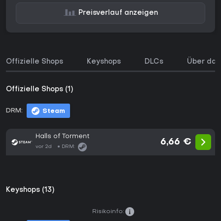
Preisverlauf anzeigen
Offizielle Shops
Keyshops
DLCs
Über das
Offizielle Shops (1)
DRM:
Steam
Halls of Torment
6,66 €
vor 2d
DRM:
Keyshops (13)
Risikoinfo: