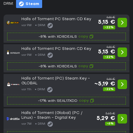
DRM:
Steam
6,66 €
Halls of Torment PC Steam CD Key
5,15 €
vor 9W
DRM:
-22%
copy
-8% with XD8DEALS
6,66 €
Halls of Torment PC Steam CD Key
5,15 €
vor 9W
DRM:
-22%
copy
-8% with XD8DEALS
Halls of Torment (PC) Steam Key -
6,66 €
GLOBAL
~5,19 €
-22%
vor 11h
DRM:
copy
-17% with SEAL17XDD
Halls of Torment (Global) (PC /
5,63 €
Linux) - Steam - Digital Key
5,29 €
-6%
vor 7W
DRM: