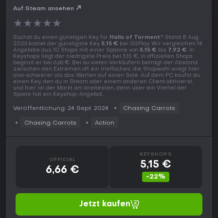
Auf Steam ansehen
★
★
★
★
★
Suchst du einen günstigen Key für
Halls of Torment
? Stand 8 Aug.
2026 kostet der günstigste Key
5,15 €
bei G2Play. Wir vergleichen 14
Angebote aus 10 Shops mit einer Spanne von
5,15 €
bis
7,92 €
. In
Keyshops liegt der niedrigste Preis bei 5,15 €, in offiziellen Shops
beginnt er bei 6,66 €. Bei so vielen Verkäufern beträgt der Abstand
zwischen den Extremen oft ein Vielfaches, die Shopwahl wiegt hier
also schwerer als das Warten auf einen Sale. Auf dem PC kaufst du
einen Key, den du in Steam oder einem anderen Client aktivierst,
und hier ist der Markt am breitesten, denn über ein Viertel der
Spiele hat ein Keyshop-Angebot.
Veröffentlichung: 24 Sept. 2024
Chasing Carrots
Chasing Carrots
Action
KEYSHOPS
OFFICIAL
5,15 €
6,66 €
-22%
Jetzt kaufen