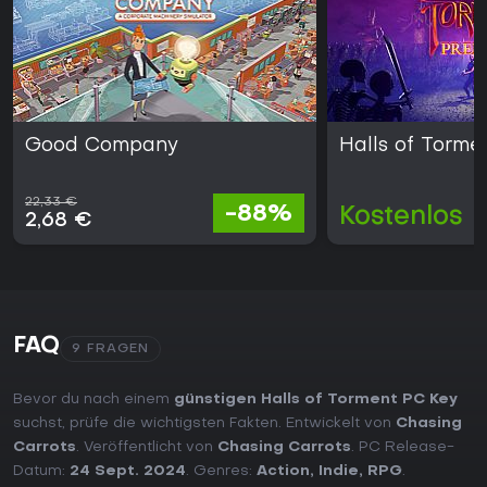
Good Company
Halls of Torme
22,33 €
-88%
Kostenlos
2,68 €
FAQ
9 FRAGEN
Bevor du nach einem
günstigen Halls of Torment PC Key
suchst, prüfe die wichtigsten Fakten. Entwickelt von
Chasing
Carrots
. Veröffentlicht von
Chasing Carrots
. PC Release-
Datum:
24 Sept. 2024
. Genres:
Action
,
Indie
,
RPG
.