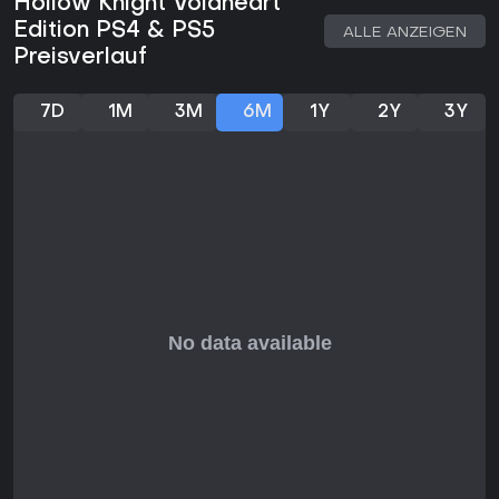
Hollow Knight Voidheart
Die Voidheart Edition enthält alle vier Zusatzinhalte und
Edition PS4 & PS5
ALLE ANZEIGEN
erweitert das Abenteuer um neue Quests, Bossgegner und
Preisverlauf
Areale. Dazu gehören etwa intensive Bosskampf-Sequenzen
in eigenen Arenen, die für zusätzlichen Wiederspielwert
sorgen.
7D
1M
3M
6M
1Y
2Y
3Y
Mechaniken und Welt
Die Mechaniken drehen sich um Entdeckung: Ihr kauft Karten
und zeichnet sie während der Erkundung selbst ein.
Schnellreise-Stationen der Hirsche erleichtern die Navigation
auf der großen Karte.
Hallownest bietet unterschiedliche Biome - von Pilzöden bis
zu tiefen Abgründen - mit eigenen Gegnern und durch
dezente Erzählung vermittelter Hintergrundgeschichte.
Freundschaften mit bestimmten Charakteren öffnen Zugang
zu Händlern oder Nebenhandlungen und geben der
einsamen Reise mehr Tiefe.
Lohnt sich das Spiel?
Mit einem Metascore von 89 und einer Nutzerbewertung von
9,0 aus Hunderten von Stimmen spricht Hollow Knight
Voidheart Edition besonders Fans anspruchsvoller
Metroidvanias an.