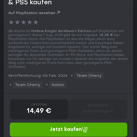
& PS5 kaufen
Auf PlayStation ansehen
★
★
★
★
★
Wo kaufst du
Hollow Knight Voidheart Edition
auf PlayStation am
günstigsten? Stand 7 Aug. 2026 gibt es ein Angebot,
14,49 €
bei
PlayStation Store. Auf PlayStation ist das die Regel, denn Sony
verkauft die Codes fast ausschließlich selbst und Keyshops haben
Angebote für wenige von hundert Spielen. Der echte Weg zum
niedrigeren Preis sind günstigere PSN-Guthaben, denn du zahlst
weniger für dasselbe Guthaben im PS Store. Auf PlayStation haben
Keyshops nur für wenige von hundert Spielen ein Angebot, der echte
Weg zum niedrigeren Preis führt also über günstigere PSN-
Guthaben.
Veröffentlichung: 06 Feb. 2026
Team Cherry
Team Cherry
Action
OFFICIAL
KEYSHOPS
14,49 €
Nicht verfügbar
Jetzt kaufen