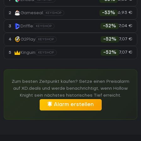
6,93 €
2
Gameseal
-53%
KEYSHOP
7,04 €
3
Driffle
-52%
KEYSHOP
7,07 €
4
G2Play
-52%
KEYSHOP
7,07 €
5
Kinguin
-52%
KEYSHOP
Zum besten Zeitpunkt kaufen? Setze einen Preisalarm
auf XD.deals und werde benachrichtigt, wenn Hollow
Knight sein nächstes historisches Tief erreicht.
Alarm erstellen