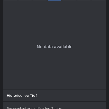
Empfehlung - die hohe Schwierigkeit könnte Casual-Spieler
allerdings abschrecken.
Historisches Tief
Preisverlauf von offiziellen Shops