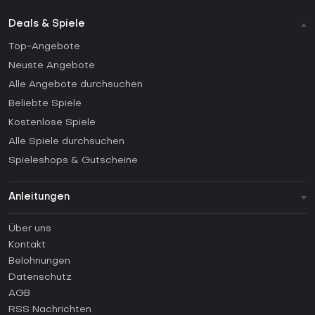
Deals & Spiele
Top-Angebote
Neuste Angebote
Alle Angebote durchsuchen
Beliebte Spiele
Kostenlose Spiele
Alle Spiele durchsuchen
Spieleshops & Gutscheine
Anleitungen
FAQ
Über uns
Anleitungen
Kontakt
Wie aktiviert man einen Steam CD Key?
Belohnungen
Wie aktiviert man einen Epic Games CD Key?
Datenschutz
AGB
Wie aktiviert man einen GOG CD Key?
RSS Nachrichten
Wie aktiviert man einen Ubisoft Connect CD Key?