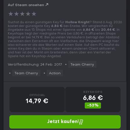
Auf Steam ansehen
★
★
★
★
★
Suchst du einen günstigen Key für
Hollow Knight
? Stand 6 Aug. 2026
kostet der günstigste Key
6,86 €
bei Eneba. Wir vergleichen 42
Angebote aus 15 Shops mit einer Spanne von
6,86 €
bis
20,44 €
. In
Keyshops liegt der niedrigste Preis bei 6,86 €, in offiziellen Shops
beginnt er bei 14,79 €. Bei so vielen Verkäufern beträgt der Abstand
zwischen den Extremen oft ein Vielfaches, die Shopwahl wiegt hier
also schwerer als das Warten auf einen Sale. Auf dem PC kaufst du
einen Key, den du in Steam oder einem anderen Client aktivierst,
und hier ist der Markt am breitesten, denn über ein Viertel der
Spiele hat ein Keyshop-Angebot.
Veröffentlichung: 24 Feb. 2017
Team Cherry
Team Cherry
Action
KEYSHOPS
OFFICIAL
6,86 €
14,79 €
-53%
Jetzt kaufen