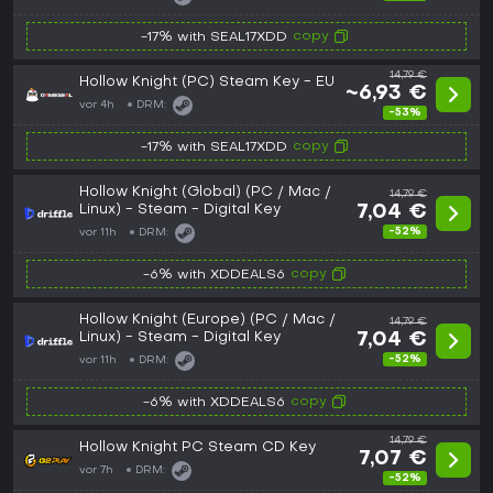
copy
-17% with SEAL17XDD
14,79 €
Hollow Knight (PC) Steam Key - EU
~6,93 €
vor 4h
DRM:
-53%
copy
-17% with SEAL17XDD
Hollow Knight (Global) (PC / Mac /
14,79 €
Linux) - Steam - Digital Key
7,04 €
-52%
vor 11h
DRM:
copy
-6% with XDDEALS6
Hollow Knight (Europe) (PC / Mac /
14,79 €
Linux) - Steam - Digital Key
7,04 €
-52%
vor 11h
DRM:
copy
-6% with XDDEALS6
14,79 €
Hollow Knight PC Steam CD Key
7,07 €
vor 7h
DRM:
-52%