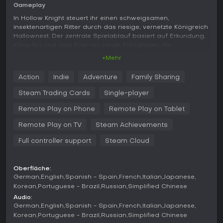
Gameplay
In Hollow Knight steuert ihr einen schweigsamen,
insektenartigen Ritter durch das riesige, vernetzte Königreich
Hallownest. Der zentrale Spielablauf basiert auf Erkundung,
Kämpfen und dem Erlernen neuer Fähigkeiten. Als
Hauptwaffe dient ein Nagel für Nahkämpfe, mit dem ihr Soul
+Mehr
von Feinden sammelt, um euch zu heilen oder Zauber wie
Vengeful Spirit für Fernangriffe zu wirken. Das Platforming
Action
Indie
Adventure
Family Sharing
erfordert exakte Steuerung, um durch Fallen und verseuchte
Kreaturen zu dashes, zu springen und auszuweichen.
Steam Trading Cards
Single-player
Charms bieten eine zentrale Anpassungsmöglichkeit: Ihr
Remote Play on Phone
Remote Play on Tablet
rüstet Relikte aus, die Boni wie mehr Leben, schnellere
Angriffe oder neue Bewegungsarten freischalten. Diese
Remote Play on TV
Steam Achievements
lassen sich kombinieren, um auf aggressive Kämpfe oder
Full controller support
Steam Cloud
defensive Taktiken abzustimmen. Backtracking ist essenziell,
da Fähigkeiten wie die Mantis Claw zum Wand-Springen
oder Monarch Wings zum Doppel-Sprung neue Bereiche
Oberfläche:
öffnen. Kämpfe drehen sich um Mustererkennung -
German
English
Spanish - Spain
French
Italian
Japanese
besonders bei Bossen, wo präzise Ausweichmanöver und
Korean
Portuguese - Brazil
Russian
Simplified Chinese
Treffer entscheidend sind.
Audio:
Mapping-Tools helfen, den Fortschritt festzuhalten: Kauft
German
English
Spanish - Spain
French
Italian
Japanese
Quills und Pins, um Orte auf einer anpassbaren Karte zu
Korean
Portuguese - Brazil
Russian
Simplified Chinese
markieren. Der Dream Nail vertieft die Welt, indem ihr in die