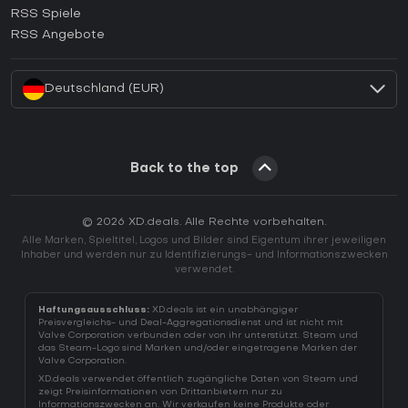
RSS Spiele
Wie aktiviert man einen EA App CD Key?
RSS Angebote
Wie aktiviert man einen Battle.net CD Key?
Deutschland (EUR)
Back to the top
© 2026 XD.deals. Alle Rechte vorbehalten.
Alle Marken, Spieltitel, Logos und Bilder sind Eigentum ihrer jeweiligen
Inhaber und werden nur zu Identifizierungs- und Informationszwecken
verwendet.
Haftungsausschluss:
XD.deals ist ein unabhängiger
Preisvergleichs- und Deal-Aggregationsdienst und ist nicht mit
Valve Corporation verbunden oder von ihr unterstützt. Steam und
das Steam-Logo sind Marken und/oder eingetragene Marken der
Valve Corporation.
XD.deals verwendet öffentlich zugängliche Daten von Steam und
zeigt Preisinformationen von Drittanbietern nur zu
Informationszwecken an. Wir verkaufen keine Produkte oder