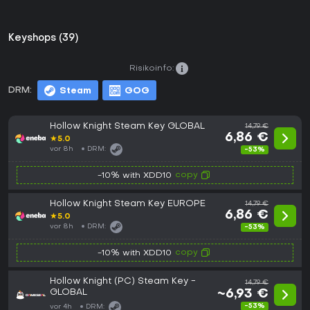
Keyshops (39)
Risikoinfo:
DRM:
Steam
GOG
Hollow Knight Steam Key GLOBAL
14,79 €
6,86 €
★
5.0
vor 8h
DRM:
-53%
copy
-10% with XDD10
Hollow Knight Steam Key EUROPE
14,79 €
6,86 €
★
5.0
vor 8h
DRM:
-53%
copy
-10% with XDD10
Hollow Knight (PC) Steam Key -
14,79 €
GLOBAL
~6,93 €
-53%
vor 4h
DRM: