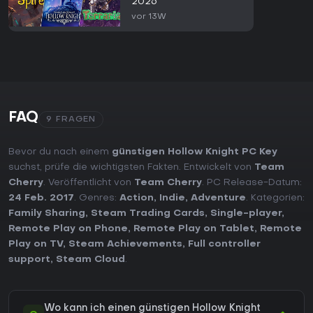
2026
vor 13W
FAQ
9 FRAGEN
Bevor du nach einem
günstigen Hollow Knight PC Key
suchst, prüfe die wichtigsten Fakten. Entwickelt von
Team
Cherry
. Veröffentlicht von
Team Cherry
. PC Release-Datum:
24 Feb. 2017
. Genres:
Action
,
Indie
,
Adventure
. Kategorien:
Family Sharing
,
Steam Trading Cards
,
Single-player
,
Remote Play on Phone
,
Remote Play on Tablet
,
Remote
Play on TV
,
Steam Achievements
,
Full controller
support
,
Steam Cloud
.
Wo kann ich einen günstigen Hollow Knight