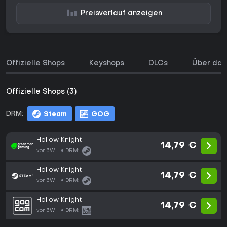
Preisverlauf anzeigen
Offizielle Shops
Keyshops
DLCs
Über das
Offizielle Shops (3)
DRM:
Steam
GOG
Hollow Knight
14,79 €
vor 3W
DRM:
Hollow Knight
14,79 €
vor 3W
DRM:
Hollow Knight
14,79 €
vor 3W
DRM: