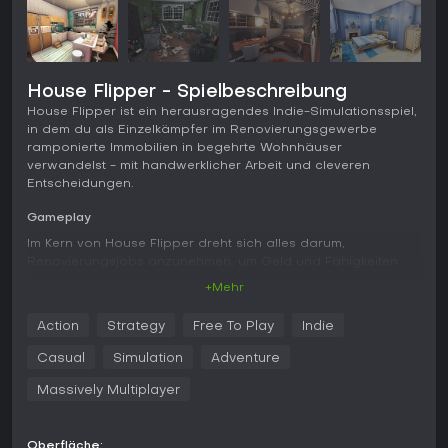
House Flipper - Spielbeschreibung
House Flipper ist ein herausragendes Indie-Simulationsspiel,
in dem du als Einzelkämpfer im Renovierungsgewerbe
ramponierte Immobilien in begehrte Wohnhäuser
verwandelst - mit handwerklicher Arbeit und cleveren
Entscheidungen.
Gameplay
Im Kern von House Flipper dreht sich alles darum,
Renovierungsjobs anzunehmen, um Geld und Fähigkeiten
aufzubauen, bevor du dich an komplette Immobilienflips
+Mehr
wagst. Du startest mit Aufträgen von Anwohnern, bei denen
es um das Aufräumen von Dreck, das Streichen von Wänden
Action
Strategy
Free To Play
Indie
oder das Einbauen von Armaturen wie Heizungen und
Duschen geht. Dafür kassierst du Geld ein, mit dem du dein
Casual
Simulation
Adventure
erstes Sanierungsobjekt kaufst. Die Mechanik setzt auf
praxisnahe Werkzeuge: Pinselrolle zum Streichen,
Massively Multiplayer
Wischmopp für Böden, Hammer zum Abbrechen und Tablet
zur Verwaltung von Inventar und Bestellungen. Jede
Werkzeugnutzung bringt Erfahrungspunkte, die Upgrades für
Oberfläche: