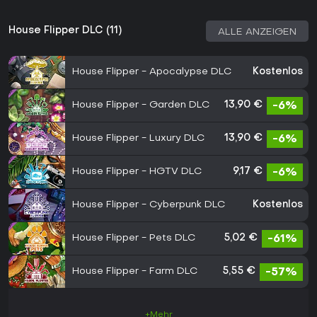
House Flipper DLC (11)
ALLE ANZEIGEN
House Flipper - Apocalypse DLC
Kostenlos
House Flipper - Garden DLC
13,90 €
-6%
House Flipper - Luxury DLC
13,90 €
-6%
House Flipper - HGTV DLC
9,17 €
-6%
House Flipper - Cyberpunk DLC
Kostenlos
House Flipper - Pets DLC
5,02 €
-61%
House Flipper - Farm DLC
5,55 €
-57%
+Mehr