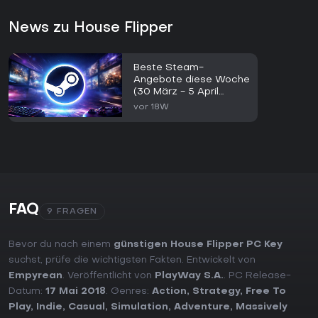
News zu House Flipper
Beste Steam-
Angebote diese Woche
(30 März - 5 April
2026)
vor 18W
FAQ
9 FRAGEN
Bevor du nach einem
günstigen House Flipper PC Key
suchst, prüfe die wichtigsten Fakten. Entwickelt von
Empyrean
. Veröffentlicht von
PlayWay S.A.
. PC Release-
Datum:
17 Mai 2018
. Genres:
Action
,
Strategy
,
Free To
Play
,
Indie
,
Casual
,
Simulation
,
Adventure
,
Massively