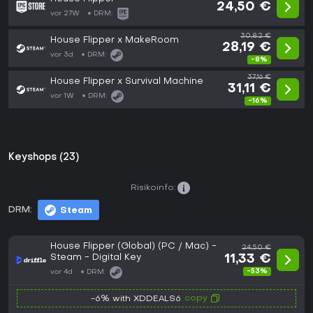
24,50 €
vor 27W
DRM:
30,82 €
House Flipper x MakeRoom
28,19 €
vor 3d
DRM:
-8%
37,16 €
House Flipper x Survival Machine
31,11 €
vor 1W
DRM:
-16%
Keyshops (23)
Risikoinfo:
DRM:
Steam
House Flipper (Global) (PC / Mac) -
24,50 €
Steam - Digital Key
11,33 €
-53%
vor 4d
DRM:
copy
-6% with XDDEALS6