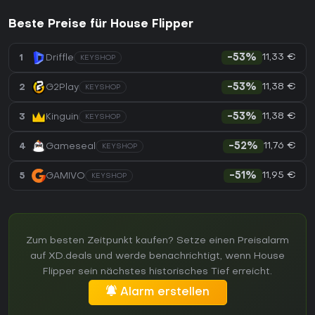
Beste Preise für House Flipper
11,33 €
1
Driffle
-53%
KEYSHOP
11,38 €
2
G2Play
-53%
KEYSHOP
11,38 €
3
Kinguin
-53%
KEYSHOP
11,76 €
4
Gameseal
-52%
KEYSHOP
11,95 €
5
GAMIVO
-51%
KEYSHOP
Zum besten Zeitpunkt kaufen? Setze einen Preisalarm
auf XD.deals und werde benachrichtigt, wenn House
Flipper sein nächstes historisches Tief erreicht.
Alarm erstellen