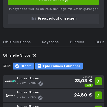
In Keyshops war es an 95% der Tage mit Daten günstiger.
Preisverlauf anzeigen
Offizielle Shops
Keyshops
Bundles
DLCs
Offizielle Shops (5)
DRM:
Steam
Epic Games Launcher
24,50 €
House Flipper
23,03 €
vor 4W
DRM:
-6%
House Flipper
24,50 €
vor 9W
DRM:
House Flipper