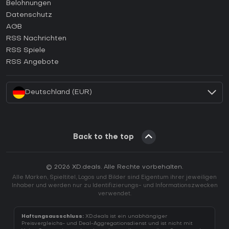
Wie aktiviert man einen Steam CD Key?
Belohnungen
Wie aktiviert man einen Epic Games CD Key?
Datenschutz
AGB
Wie aktiviert man einen GOG CD Key?
RSS Nachrichten
Wie aktiviert man einen Ubisoft Connect CD Key?
RSS Spiele
Wie aktiviert man einen EA App CD Key?
RSS Angebote
Wie aktiviert man einen Battle.net CD Key?
Deutschland (EUR)
Back to the top
© 2026 XD.deals. Alle Rechte vorbehalten.
Alle Marken, Spieltitel, Logos und Bilder sind Eigentum ihrer jeweiligen
Inhaber und werden nur zu Identifizierungs- und Informationszwecken
verwendet.
Haftungsausschluss:
XD.deals ist ein unabhängiger
Preisvergleichs- und Deal-Aggregationsdienst und ist nicht mit