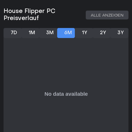
House Flipper fasziniert Fans entspannter, kreativer
Simulationsspiele rund um Bauen und Design. Mit sehr
House Flipper PC
positiven Bewertungen von über 90.000 Spielern (94 %
ALLE ANZEIGEN
Preisverlauf
Gesamtzufriedenheit) und kürzlich überwältigend positiven
95 % ist es ideal für Liebhaber handfester virtueller Arbeit.
Der Singleplayer-Fokus passt zu Solo-Sessions,
7D
1M
3M
6M
1Y
2Y
3Y
Erweiterungen bieten Mehrwert ohne Multiplayer-Zwang. Wer
methodische Aufgaben und sichtbaren Fortschritt in
stressfreier Umgebung mag, findet hier eine starke
Empfehlung - vor allem mit aktiver DLC-Unterstützung.
Action- oder Wettkampf-Fans könnten es jedoch zu
gemächlich finden.