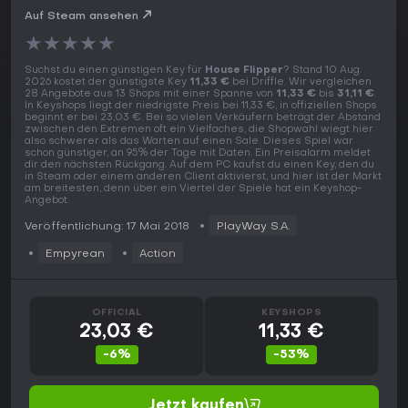
Auf Steam ansehen
★
★
★
★
★
Suchst du einen günstigen Key für
House Flipper
? Stand 10 Aug.
2026 kostet der günstigste Key
11,33 €
bei Driffle. Wir vergleichen
28 Angebote aus 13 Shops mit einer Spanne von
11,33 €
bis
31,11 €
.
In Keyshops liegt der niedrigste Preis bei 11,33 €, in offiziellen Shops
beginnt er bei 23,03 €. Bei so vielen Verkäufern beträgt der Abstand
zwischen den Extremen oft ein Vielfaches, die Shopwahl wiegt hier
also schwerer als das Warten auf einen Sale. Dieses Spiel war
schon günstiger, an 95% der Tage mit Daten. Ein Preisalarm meldet
dir den nächsten Rückgang. Auf dem PC kaufst du einen Key, den du
in Steam oder einem anderen Client aktivierst, und hier ist der Markt
am breitesten, denn über ein Viertel der Spiele hat ein Keyshop-
Angebot.
Veröffentlichung: 17 Mai 2018
PlayWay S.A.
Empyrean
Action
OFFICIAL
KEYSHOPS
23,03 €
11,33 €
-6%
-53%
Jetzt kaufen