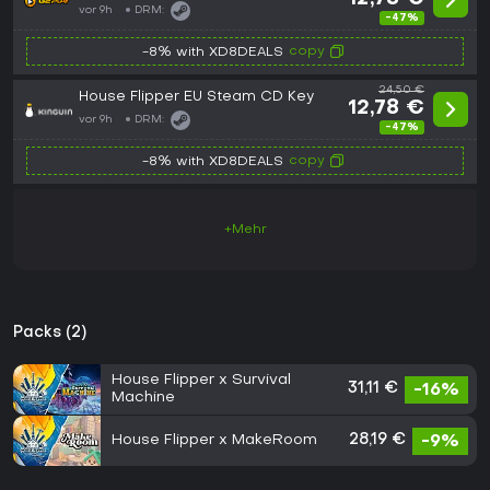
vor 9h
DRM:
-47%
copy
-8% with XD8DEALS
24,50 €
House Flipper EU Steam CD Key
12,78 €
vor 9h
DRM:
-47%
copy
-8% with XD8DEALS
+Mehr
Packs (2)
House Flipper x Survival
31,11 €
-16%
Machine
House Flipper x MakeRoom
28,19 €
-9%