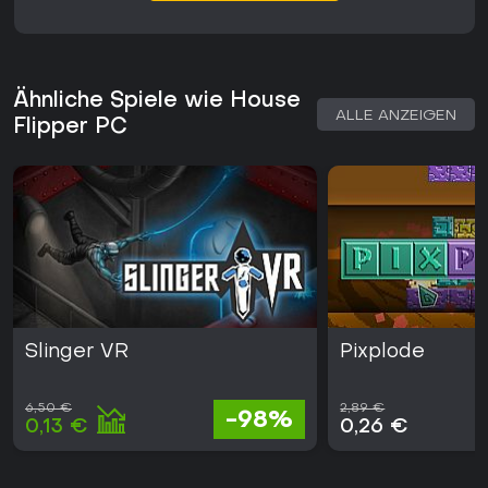
Ähnliche Spiele wie House
ALLE ANZEIGEN
Flipper PC
Slinger VR
Pixplode
6,50 €
2,89 €
-98%
0,13 €
0,26 €