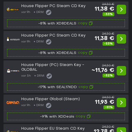
24,50 €
House Flipper PC Steam CD Key
11,38 €
vor 9h
DRM:
-53%
copy
-8% with XD8DEALS
24,50 €
House Flipper PC Steam CD Key
11,38 €
vor 9h
DRM:
-53%
copy
-8% with XD8DEALS
House Flipper (PC) Steam Key -
24,50 €
GLOBAL
~11,76 €
-52%
vor 5h
DRM:
copy
-17% with SEAL17XDD
24,50 €
House Flipper Global (Steam)
11,95 €
vor 9h
DRM:
-51%
copy
-9% with XDDeals
24,50 €
House Flipper EU Steam CD Key
12,78 €