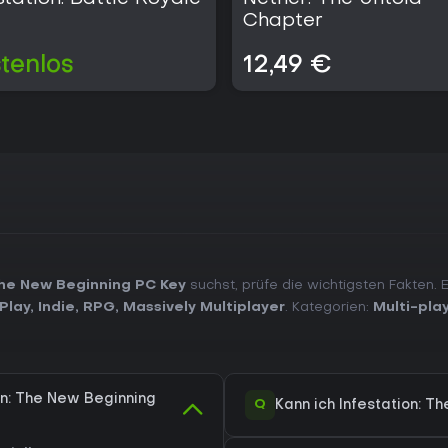
Chapter
tenlos
12,49 €
The New Beginning PC Key
suchst, prüfe die wichtigsten Fakten. 
Play
,
Indie
,
RPG
,
Massively Multiplayer
. Kategorien:
Multi-pla
on: The New Beginning
Q
Kann ich Infestation: 