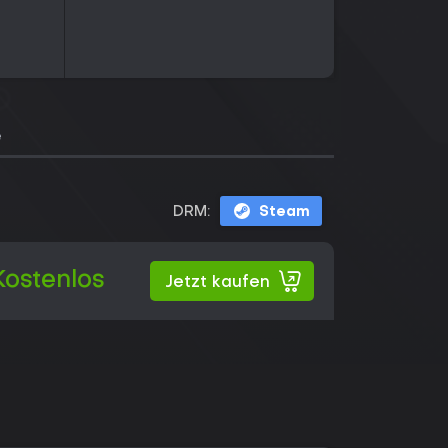
e
DRM:
Steam
Kostenlos
Jetzt kaufen