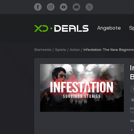
Angebote
S
Startseite
Spiele
Action
Infestation: The New Beginni
I
In
1 
Ve