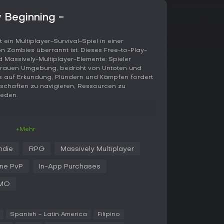
w Beginning -
 ein Multiplayer-Survival-Spiel in einer
n Zombies überrannt ist. Dieses Free-to-Play-
d Massively-Multiplayer-Elemente: Spieler
r rauen Umgebung, bedroht von Untoten und
s auf Erkundung, Plündern und Kämpfen fordert
schaften zu navigieren, Ressourcen zu
eden.
 Beginning geht es ums Überleben in einer
+Mehr
eidung zählt. Als einer der wenigen verbliebenen
ch durchstreift ihr Städte und ländliche
Indie
RPG
Massively Multiplayer
, Essen und Ausrüstung zu sammeln. Im Kampf
Typen aufs Korn - darunter Super-Zombies,
ine PvP
In-App Purchases
e -, die den Begegnungen zusätzliche
MO
eidend, unterstützt durch ein ATM-System, mit
nlegt und sie beim Tod nicht verliert. High-
hlungszonen und Absturzstellen von
Spanish - Latin America
Filipino
n Loot, erhöhen aber das Risiko von Kämpfen.