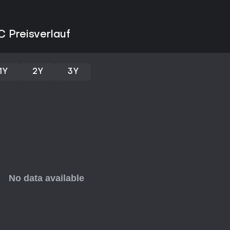
Läuft Patches halten das Spiel f
erweiterten Maps für Rückkehrer.
spezielle Anti-Cheat-Maßnahmen w
C Preisverlauf
Riesige Open World zum Er
Risk-Reward-Systeme wie 
Handel über Flea Market
Vielfältige Zombie-Bedroh
1Y
2Y
3Y
Lohnt es sich?
Wenn ihr Hardcore-Survival-Spie
Spannung mögt, könnte Infestati
als Free to Play. Die Resonanz is
31 % positiv, aktuelle liegen be
Fans mit Survival-Herausforderu
polierte Erlebnisse sucht - wege
massiven Online-Welten bietet e
Moment intensiviert, ideal für s
Bedarf leben können.