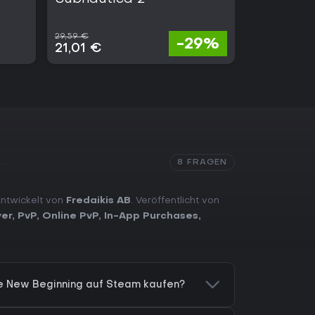
29,59 €
68,59 €
-29%
21,01 €
25,38 €
8 FRAGEN
Entwickelt von
Fredaikis AB
. Veröffentlicht von
yer
,
PvP
,
Online PvP
,
In-App Purchases
,
The New Beginning auf Steam kaufen?