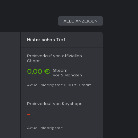
risch, mit neuen Zombie-Varianten und
 Der Fokus auf ein cheaterfreies Umfeld durch
ahrt die Integrität der Multiplayer-Sessions.
ALLE ANZEIGEN
kunden
Währungs-Banking
Historisches Tief
ungen und Loot-Spots
Preisverlauf von offiziellen
le mit hohen Einsätzen und Multiplayer-
Shops
on: The New Beginning euch packen - vor allem
t jedoch gemischt: Von 11.037 User-Reviews sind
Steam
0,00 €
vor 5 Monaten
i 26 % aus 15 Bewertungen. Es passt zu Gruppen-
ngen, könnte aber Frust auslösen, wenn ihr
Aktuell niedrigster:
0,00 €
Steam
n der rauen Kanten. Für Zombie-Survival-Fans in
s einzigartiges Permanent-Loss-Risiko, das jeden
olche, die mit älteren Mechanics und Update-
Preisverlauf von Keyshops
-
-
-
Aktuell niedrigster:
-
-