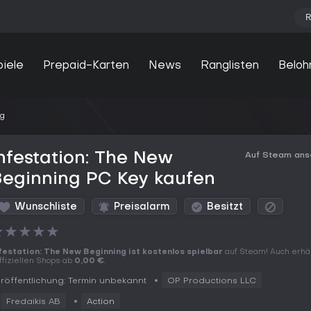
R
piele
Prepaid-Karten
News
Ranglisten
Beloh
ng
nfestation: The New
Auf Steam an
Beginning PC Key kaufen
Wunschliste
Preisalarm
Besitzt
★
★
★
★
★
festation: The New Beginning ist kostenlos spielbar
auf Steam! Auch erhält
offiziellen Shops ab
0,00 €
.
röffentlichung: Termin unbekannt
OP Productions LLC
Fredaikis AB
Action