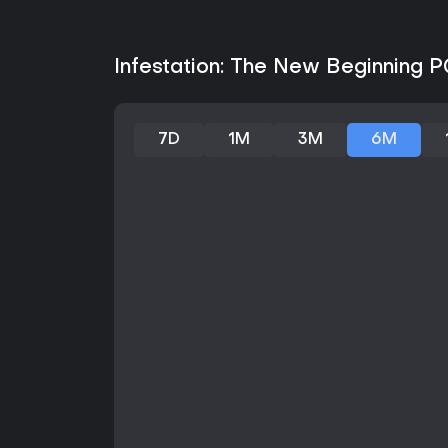
Infestation: The New Beginning P
7D
1M
3M
6M