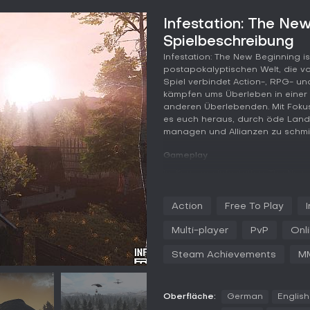
Infestation: The Ne
Spielbeschreibung
Infestation: The New Beginning ist
postapokalyptischen Welt, die vo
Spiel verbindet Action-, RPG- un
kämpfen ums Überleben in eine
anderen Überlebenden. Mit Foku
es euch heraus, durch öde Land
managen und Allianzen zu schmi
Gameplay
Im Kern von Infestation: The New
offenen Welt, in der jede Entsch
Menschen nach einem Virusausbru
Action
Free To Play
Gebiete, um Vorräte wie Waffen
nehmt ihr verschiedene Zombie-
Multi-player
PvP
Onl
Slicer-Zombies und Zombie-Hund
Gefahren bescheren.
Steam Achievements
M
Ressourcenmanagement ist entsch
dem ihr In-Game-Währung sicher a
Risk-Gebiete wie Airdrops, Stra
Oberfläche:
German
English
Hubschraubern bergen wertvolle