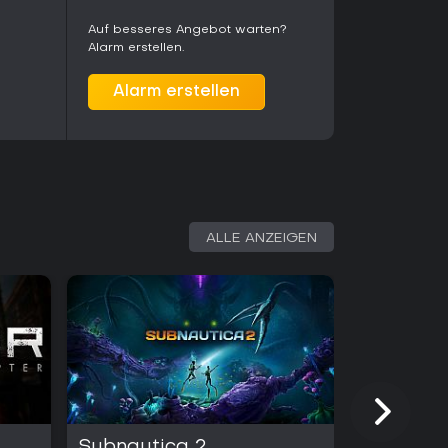
Auf besseres Angebot warten?
Alarm erstellen.
Alarm erstellen
ALLE ANZEIGEN
Subnautica 2
Battlefie