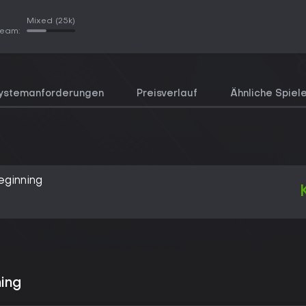
Mixed
(25k)
team:
ystemanforderungen
Preisverlauf
Ähnliche Spiel
eginning
ing