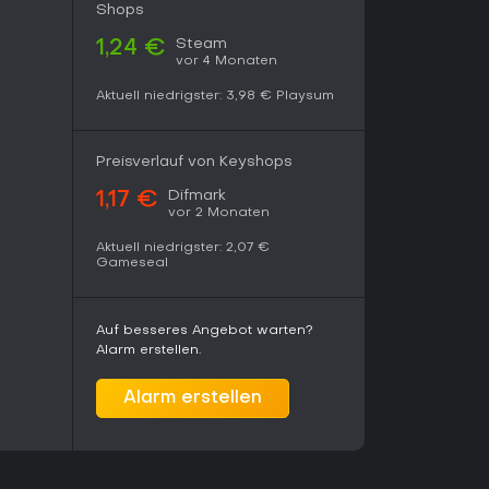
Shops
ertungen von 86.378 Spielern (88 % positiv aus
Steam
1,24 €
in Hit für Fans unerbittlicher Tactical Shooter. Der
vor 4 Monaten
k eignet sich perfekt für strategische
ich die steile Lernkurve Gelegenheitsspieler
Aktuell niedrigster:
3,98 €
Playsum
ist es cross-platform spielbar, Community-Mods
sive, zielorientierte Kämpfe ohne laufende
dates seit 2017.
Preisverlauf von Keyshops
Difmark
1,17 €
vor 2 Monaten
Aktuell niedrigster:
2,07 €
Gameseal
Auf besseres Angebot warten?
Alarm erstellen.
Alarm erstellen