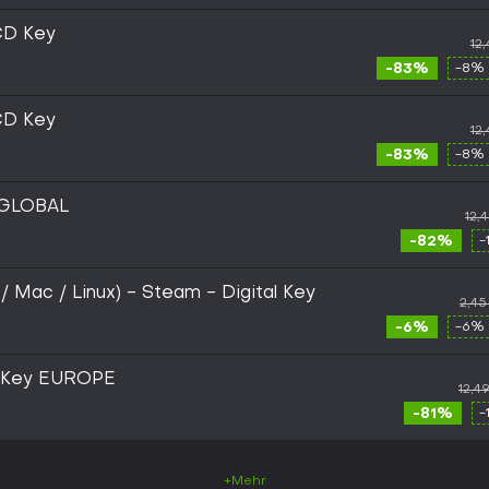
CD Key
12
-83%
-8% 
CD Key
12
-83%
-8% 
 GLOBAL
12,
-82%
-
 / Mac / Linux) - Steam - Digital Key
2,45
-6%
-6% 
m Key EUROPE
12,4
-81%
-
+Mehr