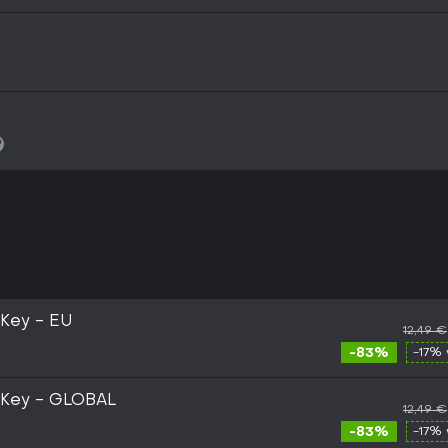
 Key - EU
12,49 €
-83%
-17% 
 Key - GLOBAL
12,49 €
-83%
-17% 