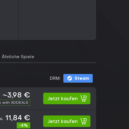
Ähnliche Spiele
DRM:
Steam
~3,98 €
Jetzt kaufen
% with XDDEALS
11,84 €
 €
Jetzt kaufen
-5%