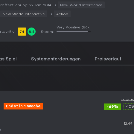
röffentlichung: 22 Jan. 2014
New World Interactive
New World Interactive
Action
Very Positive
(86k)
tacritic:
74
8.4
Steam:
as Spiel
Systemanforderungen
Preisverlauf
13,01 €
Endet in 1 Woche
-69%
-10
12,49