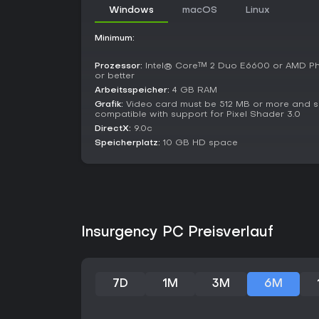
Windows
macOS
Linux
Minimum:
Prozessor:
Intel® Core™ 2 Duo E6600 or AMD P
or better
Arbeitsspeicher:
4 GB RAM
Grafik:
Video card must be 512 MB or more and s
compatible with support for Pixel Shader 3.0
DirectX:
9.0c
Speicherplatz:
10 GB HD space
Insurgency PC Preisverlauf
7D
1M
3M
6M