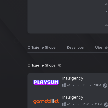
Ve
Me
Offizielle Shops
Keyshops
Über d
Offizielle Shops (4)
Insurgency
vor 16h
+4
DRM:
Insurgency
vor 18W
+4
DRM: