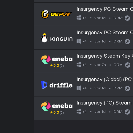
Insurgency PC Steam 
vor 1d
+4
DRM:
Insurgency PC Steam 
vor 1d
+4
DRM:
Insurgency Steam Key
vor 7h
+4
DRM:
★
5.0
(2)
Insurgency (Global) (PC
vor 1d
+4
DRM:
Insurgency (PC) Stea
vor 1d
+4
DRM:
★
5.0
(2)