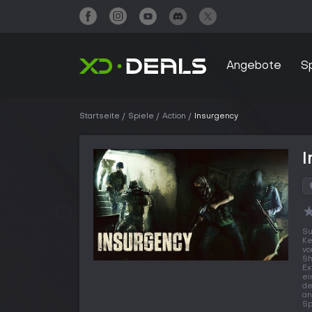
Angebote
S
Startseite
Spiele
Action
Insurgency
I
Su
K
v
Sh
Ex
ei
de
an
Sp