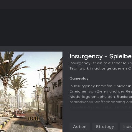
Insurgency - Spielb
Insurgency ist ein taktischer Mul
Teamwork in actiongeladenen Gef
Gameplay
In Insurgency kämpfen Spieler i
Erreichen von Zielen und der 
Niederlage entscheiden. Basiere
realistisches Waffenhandling oh
Free-Aim-System setzt, um Schü
Unterdrückungsfeuer lässt die S
Feuergefechten. Squads bilden s
Sharpshooter, die je nach Frakti
Action
Strategy
Indi
anpassbar sind. Mit angesammel