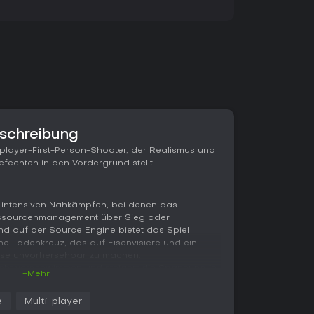
eschreibung
tiplayer-First-Person-Shooter, der Realismus und
echten in den Vordergrund stellt.
n intensiven Nahkämpfen, bei denen das
Ressourcenmanagement über Sieg oder
nd auf der Source Engine bietet das Spiel
ne Fadenkreuz, das auf Eisenvisiere und ein
sse unvorhersehbar zu machen.
icht verschwimmen und steigert die Spannung in
+Mehr
ich um rollenbasierte Klassen wie Rifleman oder
on variieren und über ein Supply-Point-System
e
Multi-player
ten Supplies könnt ihr Ausrüstung upgraden,