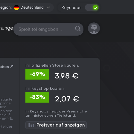
egion:
Deutschland
Keyshops:
Alle Plattformen
nungen
Im offiziellen Store kaufen:
sehen
-69%
3,98 €
Im Keyshop kaufen:
-83%
2,07 €
nstigste
Spanne
llen
chen den
In Keyshops liegt der Preis nahe
en auf
am historischen Tiefstand.
r an 11%
m
Preisverlauf anzeigen
rtel der