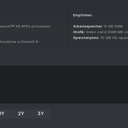
Verteidiger müssen mindeste
Infiltrate
: Stehlt Feind-Int
erforderlich.
Empfohlen:
Flashpoint
: Sichert ein neu
Respawns.
henom™ X3 8750 processor
Arbeitsspeicher:
8 GB RAM
Elimination
: Ein-Leben-Modu
Grafik:
Video card 2048 MB o
einen Cache zerstören oder
Speicherplatz:
10 GB HD spac
hould be a DirectX 9-
Koop-Modi lassen Spieler gegen 
aufeinanderfolgende Ziele mit Re
Eliminierung von Insurgents und 
endlose Wellen auf Nachtkarten m
Cache gegen Wellen; Conquer dr
Gebieten sowie das Zerstören fe
Factions and Mechanics
Spieler wählen zwischen zwei as
moderner Militärausrüstung und I
Sharpshooter oder Demolitions E
eigene Playstyles. Über 40 Waff
offline gegen Bots könnt ihr in a
Server sowie ein SDK für Custo
1Y
2Y
3Y
Community-Maps die Replayability
Lohnt es sich?