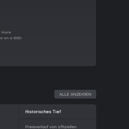
ns einen halten.
el für Verstärkungen - hohe Koordination
trales Ziel und zerstört Feind-Caches für
s, in dem Angreifer innerhalb einer Zeitgrenze
r more
 Verteidiger auslöschen.
e on a SSD
KI antreten: Checkpoint umfasst
spawns bei Erfolg; Hunt erfordert die
einem Cache mit nur einem Leben; Survival bringt
it Supply-Käufen; Outpost verteidigt einen
eht sich um das Erobern und Halten von
indlicher Caches.
ymmetrischen Fraktionen: Security Forces mit
nsurgents mit improvisierten Waffen. Klassen wie
ALLE ANZEIGEN
xpert unterscheiden sich je Seite und fördern
en mit Attachments stehen zur Verfügung, und
llen Modi üben. Das Spiel unterstützt Dedicated
Historisches Tief
m Content über Steam Workshop, was durch
 steigert.
Preisverlauf von offiziellen