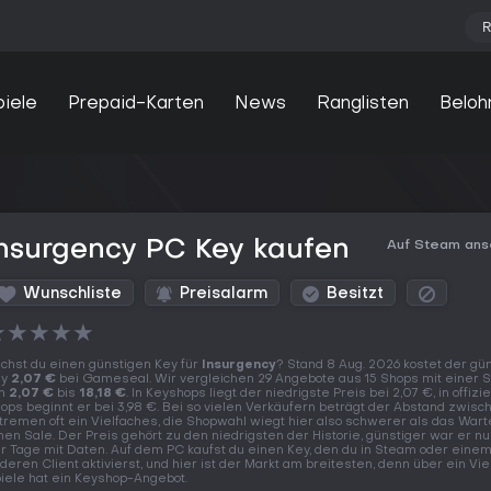
R
piele
Prepaid-Karten
News
Ranglisten
Beloh
nsurgency PC Key kaufen
Auf Steam an
Wunschliste
Preisalarm
Besitzt
★
★
★
★
★
chst du einen günstigen Key für
Insurgency
? Stand 8 Aug. 2026 kostet der gü
ey
2,07 €
bei Gameseal. Wir vergleichen 29 Angebote aus 15 Shops mit einer 
on
2,07 €
bis
18,18 €
. In Keyshops liegt der niedrigste Preis bei 2,07 €, in offizie
ops beginnt er bei 3,98 €. Bei so vielen Verkäufern beträgt der Abstand zwis
tremen oft ein Vielfaches, die Shopwahl wiegt hier also schwerer als das Wart
nen Sale. Der Preis gehört zu den niedrigsten der Historie, günstiger war er nu
r Tage mit Daten. Auf dem PC kaufst du einen Key, den du in Steam oder eine
deren Client aktivierst, und hier ist der Markt am breitesten, denn über ein Vie
iele hat ein Keyshop-Angebot.