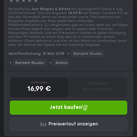
★
★
★
★
★
Wo kaufst du
Just Shapes & Beats
am günstigsten? Stand 8 Aug.
2026 hat dieser Titel ein Angebot,
16,99 €
bei Steam. Auf dem PC ist
das der Normalfall, denn nur etwa jeder vierte Titel bekommt ein
Keyshop-Angebot, der Rest bleibt beim Shop des
Plattformbetreibers. Zu vergleichen gibt es nichts, aber wir verfolgen
diesen Preis täglich und zeigen, wie er gegenüber früheren
Messungen dasteht, und ein Preisalarm meldet dir jeden Rückgang.
Auf dem PC kaufst du einen Key, den du in Steam oder einem
anderen Client aktivierst, und hier ist der Markt am breitesten, denn
über ein Viertel der Spiele hat ein Keyshop-Angebot.
Veröffentlichung: 31 Mai 2018
Berzerk Studio
Berzerk Studio
Action
OFFICIAL
KEYSHOPS
16,99 €
Nicht verfügbar
Jetzt kaufen
Preisverlauf anzeigen