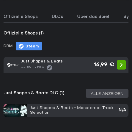
Offizielle Shops
DLCs
Über das Spiel
Sys
Offizielle Shops (1)
DRM:
Steam
Just Shapes & Beats
16,99 €
vor 1W
DRM:
Just Shapes & Beats DLC (1)
ALLE ANZEIGEN
Just Shapes & Beats - Monstercat Track
N/A
Selection