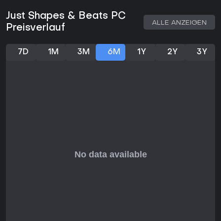
Just Shapes & Beats PC
ALLE ANZEIGEN
Preisverlauf
7D
1M
3M
6M
1Y
2Y
3Y