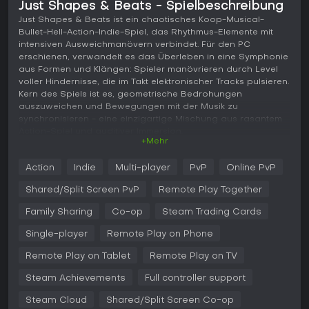
Just Shapes & Beats - Spielbeschreibung
Just Shapes & Beats ist ein chaotisches Koop-Musical-
Bullet-Hell-Action-Indie-Spiel, das Rhythmus-Elemente mit
intensiven Ausweichmanövern verbindet. Für den PC
erschienen, verwandelt es das Überleben in eine Symphonie
aus Formen und Klängen: Spieler manövrieren durch Level
voller Hindernisse, die im Takt elektronischer Tracks pulsieren.
Kern des Spiels ist es, geometrische Bedrohungen
auszuweichen und Bewegungen mit der Musik zu
synchronisieren - eine einzigartige Mischung aus rasantem
Action-Spiel und auditiver Immersion.
+Mehr
Gameplay
Action
Indie
Multi-player
PvP
Online PvP
In Just Shapes & Beats steuerst du eine kleine Form, die
pinken Hindernissen und Gefahren ausweichen muss, die
Shared/Split Screen PvP
Remote Play Together
synchron zur Musik auftauchen. Der Kernmechanik
Überleben dreht sich ums Vermeiden von Treffern, Sammeln
Family Sharing
Co-op
Steam Trading Cards
von Beats zum Wiederbeleben gestürzter Teammitglieder im
Single-player
Remote Play on Phone
Koop und Erreichen des Levelendes, ohne alle Leben zu
verlieren. Einfache Steuerung erlaubt freie Bewegung im 2D-
Remote Play on Tablet
Remote Play on TV
Raum plus Dash-Fähigkeit für schnelle Fluchten. Kooperation
sorgt für Tiefe: Bis zu vier Spieler teamen sich zusammen
Steam Achievements
Full controller support
und beleben einander mit gesammelten, bei Treffern
fallenden Beats. Timing und Präzision stehen im
Steam Cloud
Shared/Split Screen Co-op