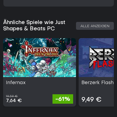
Ähnliche Spiele wie Just
ALLE ANZEIGEN
Shapes & Beats PC
Infernax
Berzerk Flash
19,59 €
-61%
9,49 €
7,64 €