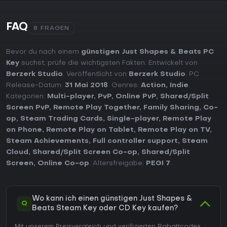
FAQ
8 FRAGEN
Bevor du nach einem
günstigen Just Shapes & Beats PC
Key
suchst, prüfe die wichtigsten Fakten. Entwickelt von
Berzerk Studio
. Veröffentlicht von
Berzerk Studio
. PC
Release-Datum:
31 Mai 2018
. Genres:
Action
,
Indie
.
Kategorien:
Multi-player
,
PvP
,
Online PvP
,
Shared/Split
Screen PvP
,
Remote Play Together
,
Family Sharing
,
Co-
op
,
Steam Trading Cards
,
Single-player
,
Remote Play
on Phone
,
Remote Play on Tablet
,
Remote Play on TV
,
Steam Achievements
,
Full controller support
,
Steam
Cloud
,
Shared/Split Screen Co-op
,
Shared/Split
Screen
,
Online Co-op
. Altersfreigabe:
PEGI 7
.
Wo kann ich einen günstigen Just Shapes &
Q
Beats Steam Key oder CD Key kaufen?
Mit unserem Preisvergleich und verifizierten Rabattcodes