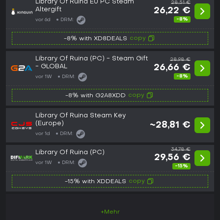
Library Of Ruina EU PC Steam
28,51 €
Altergift
26,22 €
-8%
vor 6d
DRM:
copy
-8% with XD8DEALS
Library Of Ruina (PC) - Steam Gift
28,98 €
- GLOBAL
26,66 €
-8%
vor 1W
DRM:
copy
-8% with G2A8XDD
Library Of Ruina Steam Key
(Europe)
~28,81 €
vor 1d
DRM:
34,78 €
Library Of Ruina (PC)
29,56 €
vor 1W
DRM:
-15%
copy
-15% with XDDEALS
+Mehr