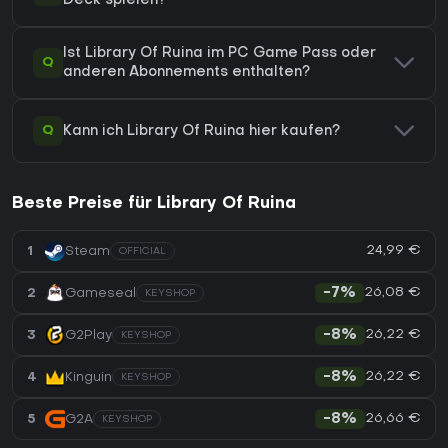
Deck spielen?
Ist Library Of Ruina im PC Game Pass oder
Q
anderen Abonnements enthalten?
Q
Kann ich Library Of Ruina hier kaufen?
Beste Preise für Library Of Ruina
24,99 €
1
Steam
OFFICIAL
26,08 €
2
Gameseal
-7%
KEYSHOP
26,22 €
3
G2Play
-8%
KEYSHOP
26,22 €
4
Kinguin
-8%
KEYSHOP
26,66 €
5
G2A
-8%
KEYSHOP