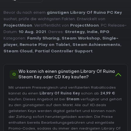
Bevor du nach einem
günstigen Library Of Ruina PC Key
suchst, prüfe die wichtigsten Fakten. Entwickelt von
ProjectMoon
. Veröffentlicht von
ProjectMoon
. PC Release-
Datum:
10 Aug. 2021
. Genres:
Strategy
,
Indie
,
RPG
.
Kategorien:
Family Sharing
,
Steam Workshop
,
Single-
player
,
Remote Play on Tablet
,
Steam Achievements
,
Steam Cloud
,
Partial Controller Support
.
Wo kann ich einen günstigen Library Of Ruina
Q
Steam Key oder CD Key kaufen?
Mit unserem Preisvergleich und verifizierten Rabattcodes
kannst du einen
Library Of Ruina Key
schon ab
24,99 €
kaufen. Dieses Angebot ist bei
Steam
verfügbar und gehört
zu den günstigsten auf dem Markt. Alle auf XD.deals
gelisteten Keys werden digital geliefert und können nach
der Zahlung sofort heruntergeladen werden. Die Preise
enthalten bereits Bearbeitungsgebühren und eingelöste
Promo-Codes, sodass du immer den niedrigsten Library Of