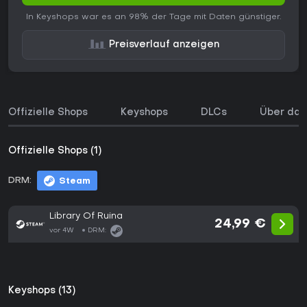
In Keyshops war es an 98% der Tage mit Daten günstiger.
Preisverlauf anzeigen
Offizielle Shops
Keyshops
DLCs
Über das
Offizielle Shops (1)
DRM:
Steam
Library Of Ruina
24,99 €
vor 4W
DRM:
Keyshops (13)