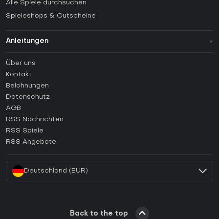
Alle Spiele durchsuchen
Spieleshops & Gutscheine
Anleitungen
FAQ
Über uns
Anleitungen
Kontakt
Wie aktiviert man einen Steam CD Key?
Belohnungen
Wie aktiviert man einen Epic Games CD Key?
Datenschutz
AGB
Wie aktiviert man einen GOG CD Key?
RSS Nachrichten
Wie aktiviert man einen Ubisoft Connect CD Key?
RSS Spiele
Wie aktiviert man einen EA App CD Key?
RSS Angebote
Wie aktiviert man einen Battle.net CD Key?
Deutschland (EUR)
Back to the top