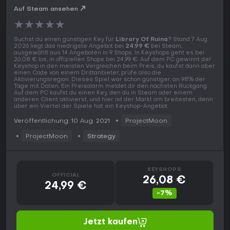
Auf Steam ansehen
★
★
★
★
★
Suchst du einen günstigen Key für
Library Of Ruina
? Stand 7 Aug.
2026 liegt das niedrigste Angebot bei
24,99 €
bei Steam,
ausgewählt aus 14 Angeboten in 9 Shops. In Keyshops geht es bei
26,08 € los, in offiziellen Shops bei 24,99 €. Auf dem PC gewinnt der
Keyshop in den meisten Vergleichen beim Preis, du kaufst dann aber
einen Code von einem Drittanbieter, prüfe also die
Aktivierungsregion. Dieses Spiel war schon günstiger, an 98% der
Tage mit Daten. Ein Preisalarm meldet dir den nächsten Rückgang.
Auf dem PC kaufst du einen Key, den du in Steam oder einem
anderen Client aktivierst, und hier ist der Markt am breitesten, denn
über ein Viertel der Spiele hat ein Keyshop-Angebot.
Veröffentlichung: 10 Aug. 2021
ProjectMoon
ProjectMoon
Strategy
KEYSHOPS
OFFICIAL
26,08 €
24,99 €
-7%
Jetzt kaufen