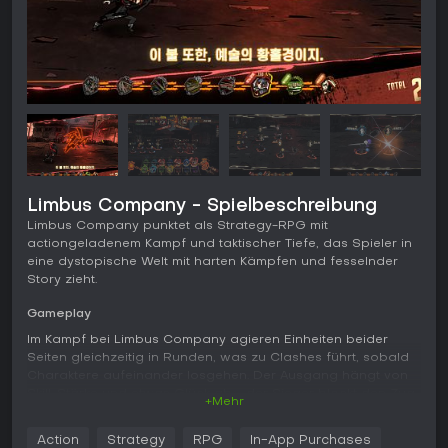
Limbus Company - Spielbeschreibung
Limbus Company punktet als Strategy-RPG mit
actiongeladenem Kampf und taktischer Tiefe, das Spieler in
eine dystopische Welt mit harten Kämpfen und fesselnder
Story zieht.
Gameplay
Im Kampf bei Limbus Company agieren Einheiten beider
Seiten gleichzeitig in Runden, was zu Clashes führt, sobald
Charaktere aufeinander losgehen. Der Ausgang hängt von
Skill-Stärke und etwas Glück ab - der Sieger blockt den Zug
+Mehr
des Gegners. Spieler verbinden Skill-Icons auf einem Grid,
um Aktionen zu befehlen, und gleiche Farben verstärken den
Action
Strategy
RPG
In-App Purchases