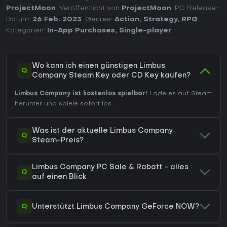
ProjectMoon
. Veröffentlicht von
ProjectMoon
. PC Release-
Datum:
26 Feb. 2023
. Genres:
Action
,
Strategy
,
RPG
.
Kategorien:
In-App Purchases
,
Single-player
.
Wo kann ich einen günstigen Limbus
Q
Company Steam Key oder CD Key kaufen?
Limbus Company ist kostenlos spielbar!
Lade es auf Steam
herunter und spiele sofort los.
Was ist der aktuelle Limbus Company
Q
Steam-Preis?
Limbus Company PC Sale & Rabatt - alles
Q
auf einen Blick
Q
Unterstützt Limbus Company GeForce NOW?