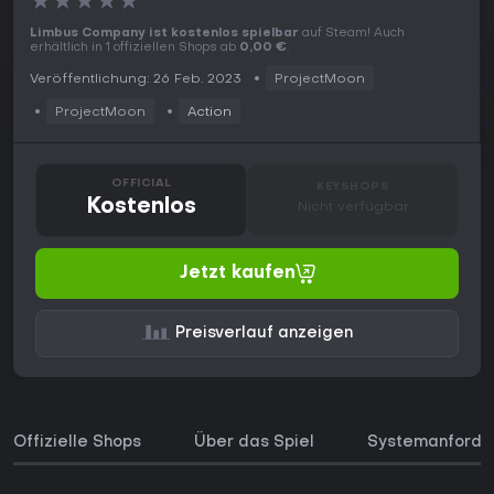
★
★
★
★
★
Limbus Company ist kostenlos spielbar
auf Steam! Auch
erhältlich in 1 offiziellen Shops ab
0,00 €
.
Veröffentlichung: 26 Feb. 2023
ProjectMoon
ProjectMoon
Action
OFFICIAL
KEYSHOPS
Kostenlos
Nicht verfügbar
Jetzt kaufen
Preisverlauf anzeigen
Offizielle Shops
Über das Spiel
Systemanforde