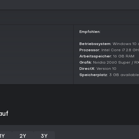
Drei Haupthelden prägen das Ga
und-Schild-Meisterschaft, Vsesla
und Drocheslav, Sohn des Sergeu
Jeder bietet eigene Playstyles v
Angriffen.
Empfohlen:
Die Abilities greifen auf slawis
herbeirufen für verheerende Effe
Betriebssystem:
Windows 10 6
Gruppenangriffe. Der DLC-Charak
Prozessor:
Intel Core i7 2.8 G
Vielfaltsuchende.
Arbeitsspeicher:
16 GB RAM
Grafik:
Nvidia 2060 Super / R
Lohnt es sich?
DirectX:
Version 10
Mit überwältigend positiven Bew
Speicherplatz:
3 GB availabl
Reviews mit hoher Zustimmungsra
geladener Action-Titel an. Aktue
Reviews der letzten 30 Tage un
kurzer Länge hervor.
Wenn du Indie-Spiele mit satir
and-Slash magst, bietet es echten
auf
schnelle Sessions, wenngleich 
woanders zu finden sind.
1Y
2Y
3Y