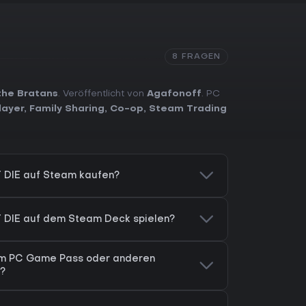
8 FRAGEN
the Bratans
. Veröffentlicht von
Agafonoff
. PC
layer
,
Family Sharing
,
Co-op
,
Steam Trading
 DIE auf Steam kaufen?
 DIE auf dem Steam Deck spielen?
im PC Game Pass oder anderen
?