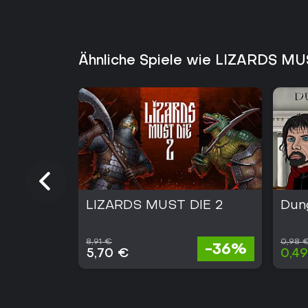
Ähnliche Spiele wie LIZARDS MU
LIZARDS MUST DIE 2
Dun
8,91 €
0,98 
-36%
5,70 €
0,4