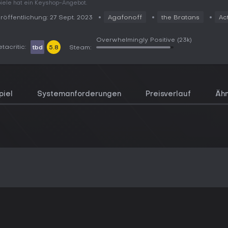
iele hat ein Keyshop-Angebot.
röffentlichung: 27 Sept. 2023
Agafonoff
the Bratans
Ac
Overwhelmingly Positive
(23k)
tacritic:
tbd
5.8
Steam:
piel
Systemanforderungen
Preisverlauf
Ähn