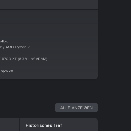
meplay: Radislav Bagirov glänzt mit Schwert-
v der Zauberer mit flotten Dual-Wield-Taktiken
s, mit legendärer Härte durch seinen Berdysh.
on defensiven Strategien bis zu schnellen
che Überlieferungen zurück, etwa Peruns Donner
kte oder fraternal onslaughts für
4bit
ter Victor erweitert die Auswahl für
Hz / AMD Ryzen 7
X 5700 XT (8GB+ of VRAM)
ertungen auf Plattformen wie Steam - 23.328
e space
te - spricht Lizards Must Die Fans kurzer, meme-
lle Rückmeldungen zeigen 89 % positiv aus 77
d heben Humor sowie befriedigenden Kampf trotz
ischen Mythen-Verwendungen und purem Hack-
 Wert, vor allem zum günstigen Preis. Perfekt für
ALLE ANZEIGEN
Tiefergehendes oder längere Kampagnen
Historisches Tief