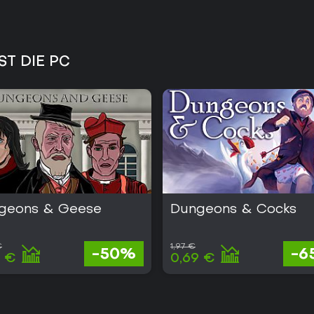
ST DIE PC
geons & Geese
Dungeons & Cocks
€
1,97 €
-50%
-6
9 €
0,69 €