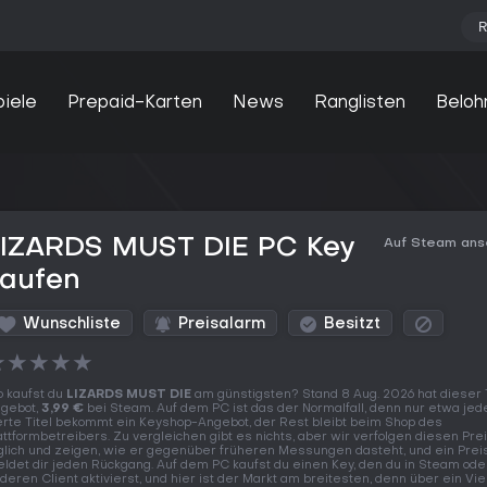
R
piele
Prepaid-Karten
News
Ranglisten
Beloh
LIZARDS MUST DIE PC Key
Auf Steam an
kaufen
Wunschliste
Preisalarm
Besitzt
★
★
★
★
★
 kaufst du
LIZARDS MUST DIE
am günstigsten? Stand 8 Aug. 2026 hat dieser T
gebot,
3,99 €
bei Steam. Auf dem PC ist das der Normalfall, denn nur etwa jed
erte Titel bekommt ein Keyshop-Angebot, der Rest bleibt beim Shop des
attformbetreibers. Zu vergleichen gibt es nichts, aber wir verfolgen diesen Pre
glich und zeigen, wie er gegenüber früheren Messungen dasteht, und ein Prei
ldet dir jeden Rückgang. Auf dem PC kaufst du einen Key, den du in Steam od
deren Client aktivierst, und hier ist der Markt am breitesten, denn über ein Vie