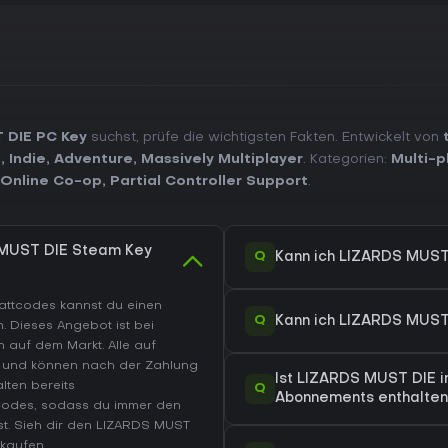
 DIE PC Key
suchst, prüfe die wichtigsten Fakten. Entwickelt von
n
,
Indie
,
Adventure
,
Massively Multiplayer
. Kategorien:
Multi-p
Online Co-op
,
Partial Controller Support
.
 MUST DIE Steam Key
Q
Kann ich LIZARDS MUST
battcodes kannst du einen
Q
Kann ich LIZARDS MUST
. Dieses Angebot ist bei
 auf dem Markt. Alle auf
rt und können nach der Zahlung
Ist LIZARDS MUST DIE 
lten bereits
Q
Abonnements enthalten
Codes, sodass du immer den
t. Sieh dir den
LIZARDS MUST
kaufen.