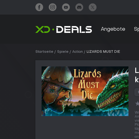
Angebote
S
Startseite
Spiele
Action
LIZARDS MUST DIE
Wo
An
vi
Pl
tä
me
an