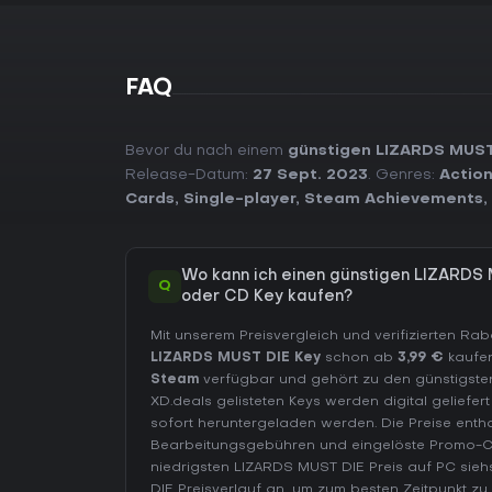
FAQ
Bevor du nach einem
günstigen LIZARDS MUST
Release-Datum:
27 Sept. 2023
. Genres:
Actio
Cards
,
Single-player
,
Steam Achievements
,
Wo kann ich einen günstigen LIZARDS
Q
oder CD Key kaufen?
Mit unserem Preisvergleich und verifizierten Ra
LIZARDS MUST DIE Key
schon ab
3,99 €
kaufen
Steam
verfügbar und gehört zu den günstigsten
XD.deals gelisteten Keys werden digital geliefe
sofort heruntergeladen werden. Die Preise entha
Bearbeitungsgebühren und eingelöste Promo-
niedrigsten LIZARDS MUST DIE Preis auf
PC
siehs
DIE Preisverlauf
an, um zum besten Zeitpunkt zu 