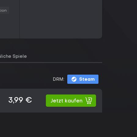
tion
liche Spiele
DRM:
Steam
3,99 €
Jetzt kaufen