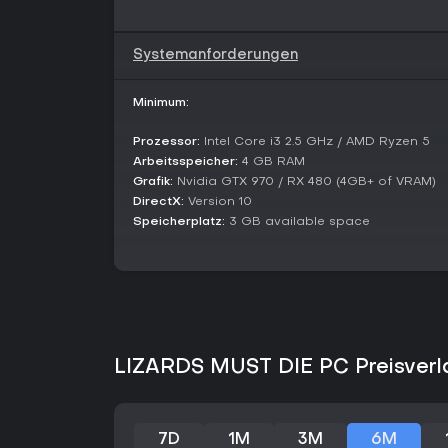
Systemanforderungen
Minimum:
Prozessor:
Intel Core i3 2.5 GHz / AMD Ryzen 5
Arbeitsspeicher:
4 GB RAM
Grafik:
Nvidia GTX 970 / RX 480 (4GB+ of VRAM)
DirectX:
Version 10
Speicherplatz:
3 GB available space
LIZARDS MUST DIE PC Preisverl
7D
1M
3M
6M