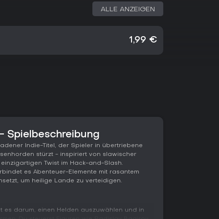
ALLE ANZEIGEN
1,99 €
 Spielbeschreibung
adener Indie-Titel, der Spieler in übertriebene
nhorden stürzt - inspiriert von slawischer
einzigartigen Twist im Hack-and-Slash.
erbindet es Abenteuer-Elemente mit rasantem
nsetzt, um heilige Lande zu verteidigen.
ht es darum, einen Helden auszuwählen und in