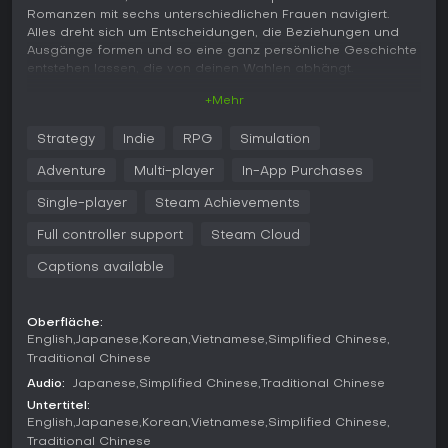
Romanzen mit sechs unterschiedlichen Frauen navigiert.
Alles dreht sich um Entscheidungen, die Beziehungen und
Ausgänge formen und so eine ganz persönliche Geschichte
entstehen lassen, die von deinen Wahlen abhängt.
+Mehr
Gameplay
Das Gameplay von Love Is All Around basiert auf interaktiver
Strategy
Indie
RPG
Simulation
Erzählung mit Full-Motion-Video-Sequenzen. Aus der Ich-
Perspektive triffst du in Dialogen und Aktionen
Adventure
Multi-player
In-App Purchases
Entscheidungen, die den Verlauf der Story bestimmen. Die
Schulden deines Charakters bringen eine strategische
Single-player
Steam Achievements
Komponente ins Spiel, da du Finanzen und Romantik
Full controller support
Steam Cloud
balancieren musst. Versteckte Hinweise in den Szenen
schalten Nebenhandlungen oder Bonusinhalte frei und
Captions available
belohnen gründliche Erkundung. Über hundert
Verzweigungen sorgen für hohe Replayability, denn andere
Entscheidungen führen zu neuen emotionalen Entwicklungen
Oberfläche:
und Interaktionen.
English
Japanese
Korean
Vietnamese
Simplified Chinese
Traditional Chinese
Echte Schauspieler in authentischen Kulissen machen
Gespräche und Ereignisse realistisch. Ein Erfolge-System
Audio:
Japanese
Simplified Chinese
Traditional Chinese
trackt deinen Fortschritt über mehrere Durchgänge hinweg
Untertitel:
und motiviert mit Zielen wie speziellen Enden oder
English
Japanese
Korean
Vietnamese
Simplified Chinese
Geheimszene. So verschmelzen Simulationsmechaniken mit
Traditional Chinese