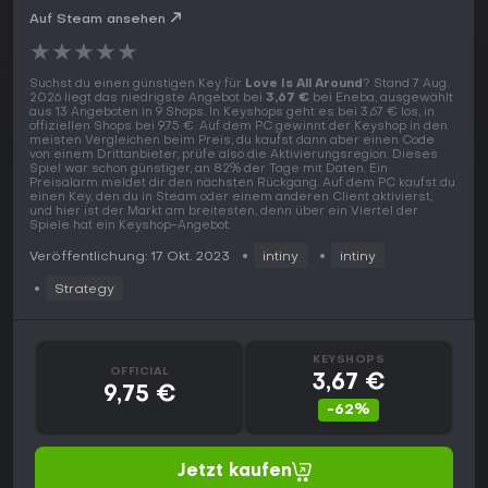
Auf Steam ansehen
★
★
★
★
★
Suchst du einen günstigen Key für
Love Is All Around
? Stand 7 Aug.
2026 liegt das niedrigste Angebot bei
3,67 €
bei Eneba, ausgewählt
aus 13 Angeboten in 9 Shops. In Keyshops geht es bei 3,67 € los, in
offiziellen Shops bei 9,75 €. Auf dem PC gewinnt der Keyshop in den
meisten Vergleichen beim Preis, du kaufst dann aber einen Code
von einem Drittanbieter, prüfe also die Aktivierungsregion. Dieses
Spiel war schon günstiger, an 82% der Tage mit Daten. Ein
Preisalarm meldet dir den nächsten Rückgang. Auf dem PC kaufst du
einen Key, den du in Steam oder einem anderen Client aktivierst,
und hier ist der Markt am breitesten, denn über ein Viertel der
Spiele hat ein Keyshop-Angebot.
Veröffentlichung: 17 Okt. 2023
intiny
intiny
Strategy
KEYSHOPS
OFFICIAL
3,67 €
9,75 €
-62%
Jetzt kaufen