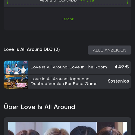
copy
-8% with G2A8XDD
+Mehr
Love Is All Around DLC (2)
ALLE ANZEIGEN
Love Is All Around-Love In The Room
4,49 €
Love Is All Around-Japanese
Kostenlos
Dubbed Version For Base Game
Über Love Is All Around