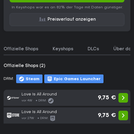
In Keyshops war es an 82% der Tage mit Daten günstiger.
Preisverlauf anzeigen
Offizielle Shops
Keyshops
DLCs
Über das
Offizielle Shops (2)
DRM:
Steam
Epic Games Launcher
Love Is All Around
9,75 €
vor 4W
DRM:
Love Is All Around
9,75 €
vor 27W
DRM: