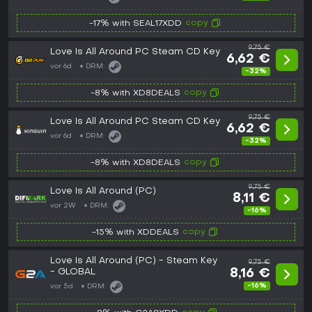
copy
-17% with SEAL17XDD
9,75 €
Love Is All Around PC Steam CD Key
6,62 €
vor 6d
DRM:
-32%
copy
-8% with XD8DEALS
9,75 €
Love Is All Around PC Steam CD Key
6,62 €
vor 6d
DRM:
-32%
copy
-8% with XD8DEALS
9,75 €
Love Is All Around (PC)
8,11 €
vor 2W
DRM:
-16%
copy
-15% with XDDEALS
Love Is All Around (PC) - Steam Key
9,75 €
- GLOBAL
8,16 €
-16%
vor 5d
DRM: