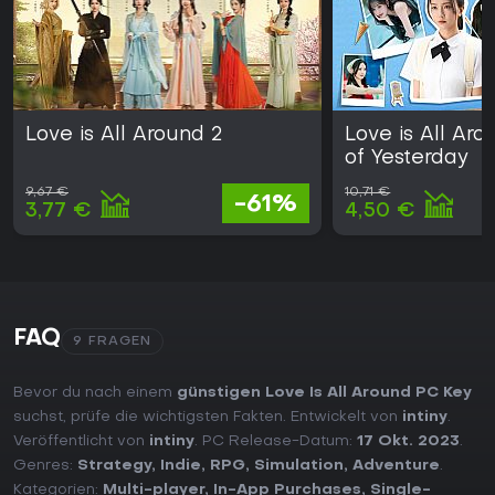
Love is All Around 2
Love is All Ar
of Yesterday
9,67 €
10,71 €
-61%
3,77 €
4,50 €
FAQ
9 FRAGEN
Bevor du nach einem
günstigen Love Is All Around PC Key
suchst, prüfe die wichtigsten Fakten. Entwickelt von
intiny
.
Veröffentlicht von
intiny
. PC Release-Datum:
17 Okt. 2023
.
Genres:
Strategy
,
Indie
,
RPG
,
Simulation
,
Adventure
.
Kategorien:
Multi-player
,
In-App Purchases
,
Single-