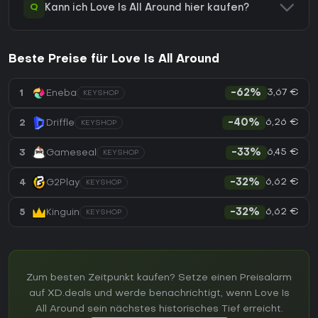
Q
Kann ich Love Is All Around hier kaufen?
Beste Preise für Love Is All Around
3,67 €
1
Eneba
-62%
KEYSHOP
6,26 €
2
Driffle
-40%
KEYSHOP
6,45 €
3
Gameseal
-33%
KEYSHOP
6,62 €
4
G2Play
-32%
KEYSHOP
6,62 €
5
Kinguin
-32%
KEYSHOP
Zum besten Zeitpunkt kaufen? Setze einen Preisalarm
auf XD.deals und werde benachrichtigt, wenn Love Is
All Around sein nächstes historisches Tief erreicht.