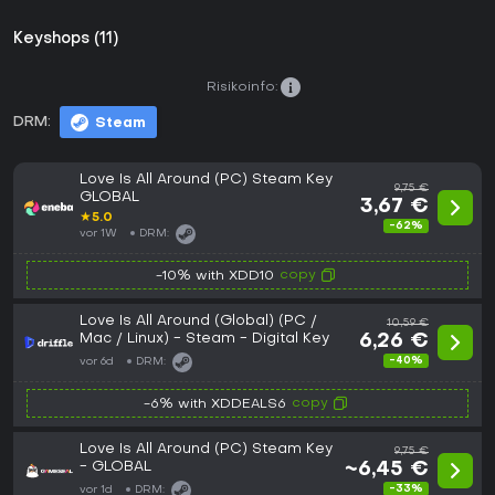
Keyshops (11)
Risikoinfo:
DRM:
Steam
Love Is All Around (PC) Steam Key
9,75 €
GLOBAL
3,67 €
★
5.0
-62%
vor 1W
DRM:
copy
-10% with XDD10
Love Is All Around (Global) (PC /
10,59 €
Mac / Linux) - Steam - Digital Key
6,26 €
-40%
vor 6d
DRM:
copy
-6% with XDDEALS6
Love Is All Around (PC) Steam Key
9,75 €
- GLOBAL
~6,45 €
-33%
vor 1d
DRM: