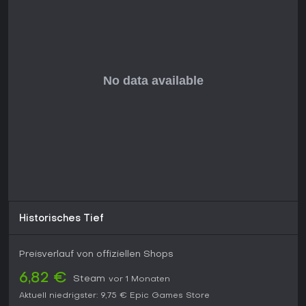
mag, findet hier unterhaltsame Qualität. Dank Ports und
anhaltend positiver Stimmung ist es ideal für Neulinge auf
der Suche nach einem herzlichen Indie-Abenteuer.
Historisches Tief
Preisverlauf von offiziellen Shops
6,82 €
Steam
vor 1 Monaten
Aktuell niedrigster:
9,75 €
Epic Games Store