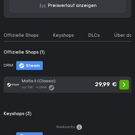
Preisverlauf anzeigen
Offizielle Shops
Keyshops
DLCs
Über das
Offizielle Shops (1)
DRM:
Steam
Mafia II (Classic)
29,99 €
vor 3W
DRM:
Keyshops (3)
Risikoinfo: