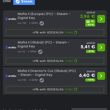
DRM:
Steam
29,99 €
Mafia II (Europe) (PC) - Steam -
3,96 €
Digital Key
vor 14h
DRM:
-86%
copy
-6% with XDDEALS6
Mafia II (Global) (PC) - Steam -
29,99 €
Digital Key
5,41 €
-81%
vor 1d
DRM:
copy
-6% with XDDEALS6
Mafia II Director's Cut (Global) (PC)
29,99 €
- Steam - Digital Key
6,40 €
-78%
vor 14h
DRM:
copy
-6% with XDDEALS6