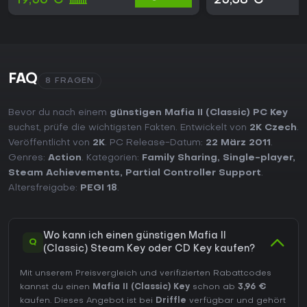
19,56 €
25,38 €
FAQ
8 FRAGEN
Bevor du nach einem
günstigen Mafia II (Classic) PC Key
suchst, prüfe die wichtigsten Fakten. Entwickelt von
2K Czech
.
Veröffentlicht von
2K
. PC Release-Datum:
22 März 2011
.
Genres:
Action
. Kategorien:
Family Sharing
,
Single-player
,
Steam Achievements
,
Partial Controller Support
.
Altersfreigabe:
PEGI 18
.
Wo kann ich einen günstigen Mafia II
Q
(Classic) Steam Key oder CD Key kaufen?
Mit unserem Preisvergleich und verifizierten Rabattcodes
kannst du einen
Mafia II (Classic) Key
schon ab
3,96 €
kaufen. Dieses Angebot ist bei
Driffle
verfügbar und gehört