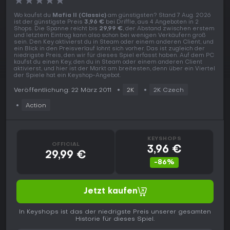
★
★
★
★
★
Wo kaufst du
Mafia II (Classic)
am günstigsten? Stand 7 Aug. 2026
ist der günstigste Preis
3,96 €
bei Driffle, aus 4 Angeboten in 2
Shops. Die Spanne reicht bis
29,99 €
, der Abstand zwischen erstem
und letztem Eintrag kann also schon bei wenigen Verkäufern groß
sein. Den Key aktivierst du in Steam oder einem anderen Client, und
ein Blick in den Preisverlauf lohnt sich vorher. Das ist zugleich der
niedrigste Preis, den wir für dieses Spiel erfasst haben. Auf dem PC
kaufst du einen Key, den du in Steam oder einem anderen Client
aktivierst, und hier ist der Markt am breitesten, denn über ein Viertel
der Spiele hat ein Keyshop-Angebot.
Veröffentlichung: 22 März 2011
2K
2K Czech
Action
KEYSHOPS
OFFICIAL
3,96 €
29,99 €
-86%
Jetzt kaufen
In Keyshops ist das der niedrigste Preis unserer gesamten
Historie für dieses Spiel.