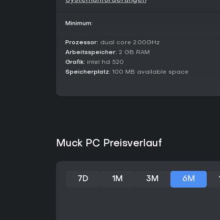
Systemanforderungen
Minimum:
Prozessor:
dual core 2.00GHz
Arbeitsspeicher:
2 GB RAM
Grafik:
intel hd 520
Speicherplatz:
100 MB available space
Muck PC Preisverlauf
7D
1M
3M
6M