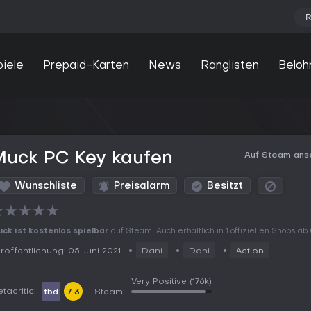
R
piele
Prepaid-Karten
News
Ranglisten
Beloh
Muck PC Key kaufen
Auf Steam ans
Wunschliste
Preisalarm
Besitzt
★
★
★
★
★
ck ist kostenlos spielbar
auf Steam! Auch erhältlich in 1 offiziellen Shops ab
röffentlichung: 05 Juni 2021
Dani
Dani
Action
Very Positive
(176k)
tacritic:
tbd
7.3
Steam: