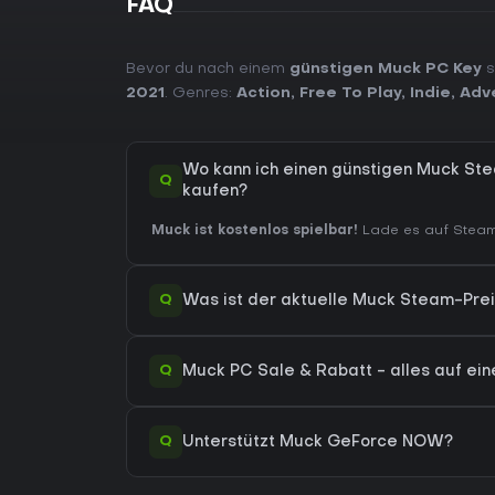
FAQ
Bevor du nach einem
günstigen Muck PC Key
s
2021
. Genres:
Action
,
Free To Play
,
Indie
,
Adv
Wo kann ich einen günstigen Muck St
Q
kaufen?
Muck ist kostenlos spielbar!
Lade es auf Steam 
Q
Was ist der aktuelle Muck Steam-Pre
Q
Muck PC Sale & Rabatt - alles auf ein
Q
Unterstützt Muck GeForce NOW?