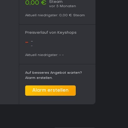
hnenswerter Titel für Indie-Survival-Fans.
Steam
0,00 €
vor 5 Monaten
Aktuell niedrigster:
0,00 €
Steam
Preisverlauf von Keyshops
-
-
-
Aktuell niedrigster:
-
-
Auf besseres Angebot warten?
Alarm erstellen.
Alarm erstellen