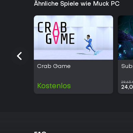
Ähnliche Spiele wie Muck PC
Crab Game
Sub
29,63
Kostenlos
24,