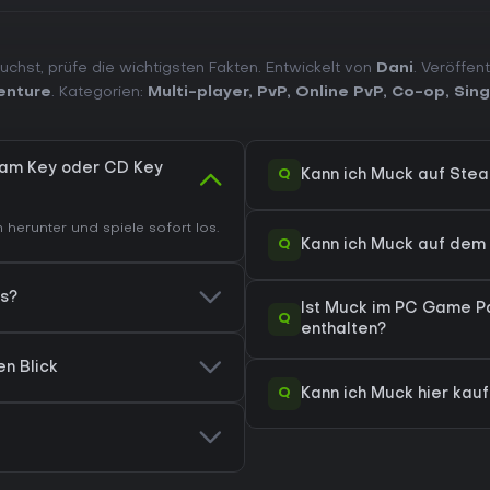
uchst, prüfe die wichtigsten Fakten. Entwickelt von
Dani
. Veröffen
enture
. Kategorien:
Multi-player
,
PvP
,
Online PvP
,
Co-op
,
Sing
eam Key oder CD Key
Q
Kann ich Muck auf Ste
herunter und spiele sofort los.
Q
Kann ich Muck auf dem
is?
Ist Muck im PC Game P
Q
enthalten?
en Blick
Q
Kann ich Muck hier kau