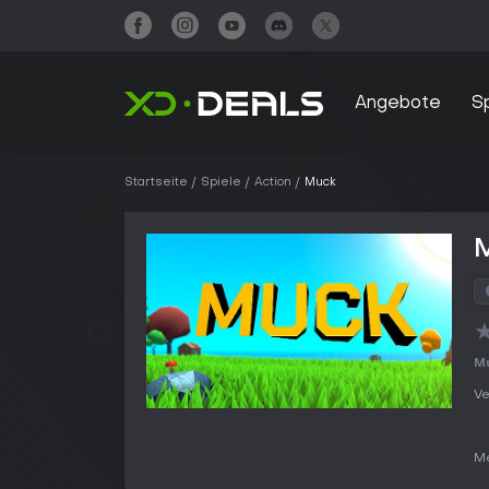
Angebote
S
Startseite
Spiele
Action
Muck
Mu
Ve
Me