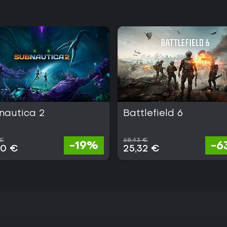
nautica 2
Battlefield 6
 €
68,43 €
-19%
-6
00 €
25,32 €