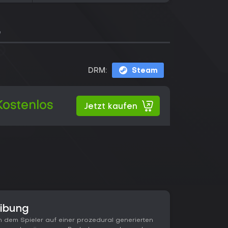
e
DRM:
Steam
Kostenlos
Jetzt kaufen
eibung
in dem Spieler auf einer prozedural generierten