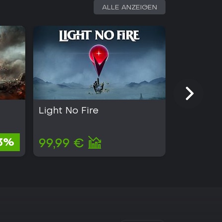
ALLE ANZEIGEN
Light No Fire
Kingmak
2,88 €
3%
99,99 €
2,71 €