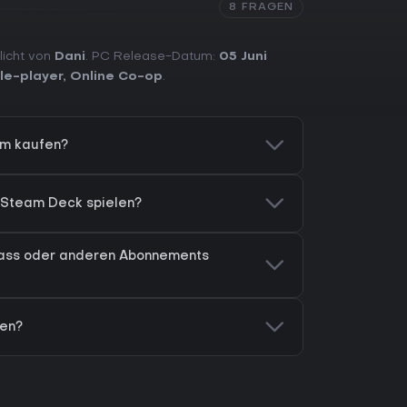
8 FRAGEN
tlicht von
Dani
. PC Release-Datum:
05 Juni
le-player
,
Online Co-op
.
am kaufen?
 Steam Deck spielen?
ass oder anderen Abonnements
fen?