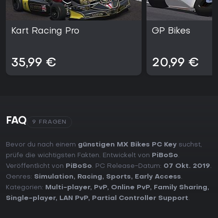
Kart Racing Pro
GP Bikes
35,99 €
20,99 €
FAQ
9 FRAGEN
Bevor du nach einem
günstigen MX Bikes PC Key
suchst,
prüfe die wichtigsten Fakten. Entwickelt von
PiBoSo
.
Veröffentlicht von
PiBoSo
. PC Release-Datum:
07 Okt. 2019
.
Genres:
Simulation
,
Racing
,
Sports
,
Early Access
.
Kategorien:
Multi-player
,
PvP
,
Online PvP
,
Family Sharing
,
Single-player
,
LAN PvP
,
Partial Controller Support
.