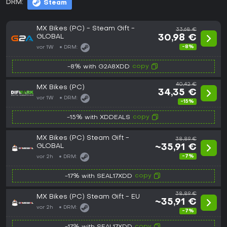
DRM:
Steam
MX Bikes (PC) - Steam Gift -
33,68 €
GLOBAL
30,98 €
-8%
vor 1W
DRM:
copy
-8% with G2A8XDD
40,42 €
MX Bikes (PC)
34,35 €
vor 1W
DRM:
-15%
copy
-15% with XDDEALS
MX Bikes (PC) Steam Gift -
38,89 €
GLOBAL
~35,91 €
-7%
vor 2h
DRM:
copy
-17% with SEAL17XDD
38,89 €
MX Bikes (PC) Steam Gift - EU
~35,91 €
vor 2h
DRM:
-7%
copy