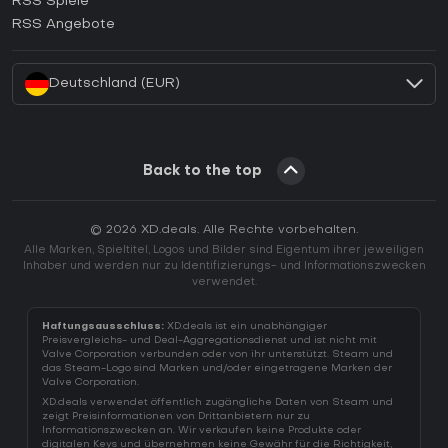
RSS Spiele
Wie aktiviert man einen EA App CD Key?
RSS Angebote
Wie aktiviert man einen Battle.net CD Key?
Deutschland (EUR)
Back to the top
© 2026 XD.deals. Alle Rechte vorbehalten.
Alle Marken, Spieltitel, Logos und Bilder sind Eigentum ihrer jeweiligen
Inhaber und werden nur zu Identifizierungs- und Informationszwecken
verwendet.
Haftungsausschluss:
XD.deals ist ein unabhängiger
Preisvergleichs- und Deal-Aggregationsdienst und ist nicht mit
Valve Corporation verbunden oder von ihr unterstützt. Steam und
das Steam-Logo sind Marken und/oder eingetragene Marken der
Valve Corporation.
XD.deals verwendet öffentlich zugängliche Daten von Steam und
zeigt Preisinformationen von Drittanbietern nur zu
Informationszwecken an. Wir verkaufen keine Produkte oder
digitalen Keys und übernehmen keine Gewähr für die Richtigkeit,