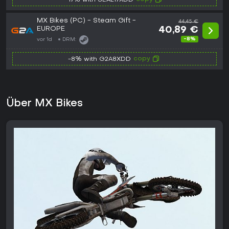
-17% with SEAL17XDD
MX Bikes (PC) - Steam Gift -
44,45 €
EUROPE
40,89 €
-8%
vor 1d
DRM:
copy
-8% with G2A8XDD
Über MX Bikes