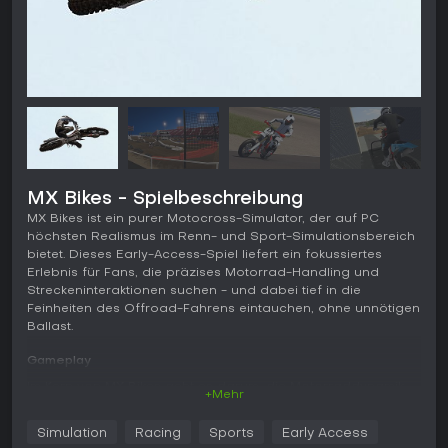
MX Bikes - Spielbeschreibung
MX Bikes ist ein purer Motocross-Simulator, der auf PC
höchsten Realismus im Renn- und Sport-Simulationsbereich
bietet. Dieses Early-Access-Spiel liefert ein fokussiertes
Erlebnis für Fans, die präzises Motorrad-Handling und
Streckeninteraktionen suchen - und dabei tief in die
Feinheiten des Offroad-Fahrens eintauchen, ohne unnötigen
Ballast.
Gameplay
Im Kern von MX Bikes geht es darum, die Motorraddynamik
+Mehr
mit einem maßgeschneiderten Physics-Engine zu meistern.
Fahrer passen Setup-Optionen an, um Leistung zu
Simulation
Racing
Sports
Early Access
optimieren - unter Berücksichtigung von Faktoren wie