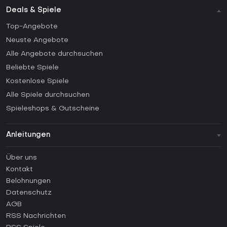
Deals & Spiele
Top-Angebote
Neuste Angebote
Alle Angebote durchsuchen
Beliebte Spiele
Kostenlose Spiele
Alle Spiele durchsuchen
Spieleshops & Gutscheine
Anleitungen
FAQ
Über uns
Anleitungen
Kontakt
Wie aktiviert man einen Steam CD Key?
Belohnungen
Wie aktiviert man einen Epic Games CD Key?
Datenschutz
AGB
Wie aktiviert man einen GOG CD Key?
RSS Nachrichten
Wie aktiviert man einen Ubisoft Connect CD Key?