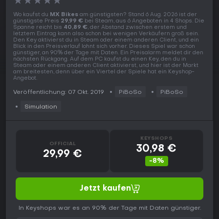
★
★
★
★
★
Wo kaufst du
MX Bikes
am günstigsten? Stand 6 Aug. 2026 ist der
günstigste Preis
29,99 €
bei Steam, aus 6 Angeboten in 4 Shops. Die
Spanne reicht bis
40,89 €
, der Abstand zwischen erstem und
letztem Eintrag kann also schon bei wenigen Verkäufern groß sein.
Den Key aktivierst du in Steam oder einem anderen Client, und ein
Blick in den Preisverlauf lohnt sich vorher. Dieses Spiel war schon
günstiger, an 90% der Tage mit Daten. Ein Preisalarm meldet dir den
nächsten Rückgang. Auf dem PC kaufst du einen Key, den du in
Steam oder einem anderen Client aktivierst, und hier ist der Markt
am breitesten, denn über ein Viertel der Spiele hat ein Keyshop-
Angebot.
Veröffentlichung: 07 Okt. 2019
PiBoSo
PiBoSo
Simulation
KEYSHOPS
OFFICIAL
30,98 €
29,99 €
-8%
Jetzt kaufen
In Keyshops war es an 90% der Tage mit Daten günstiger.