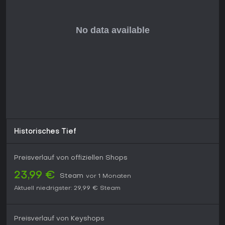
aus über 32.000 Bewertungen, was starke Community-Liebe
zeigt, trotz steiler Lernkurve. Ohne AI und Career zielt es auf
engagierte Sim-Racer ab, die Practice-Investitionen
scheuen.
Dank aktiver Modding-Szene und regelmäßigen Updates -
zuletzt Ende 2025 - entwickelt sich das Spiel weiter. Wenn
präzise Motocross-Mechanik und Multiplayer-Rivalen dich
packen, ist es eine top PC-Wahl, auch wenn Casual-Spieler
die Härte spüren könnten.
Historisches Tief
Preisverlauf von offiziellen Shops
23,99 €
Steam
vor 1 Monaten
Aktuell niedrigster:
29,99 €
Steam
Preisverlauf von Keyshops