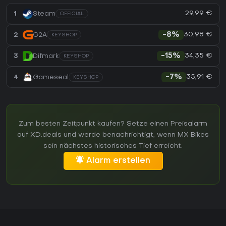
29,99 €
1
Steam
OFFICIAL
30,98 €
2
G2A
-8%
KEYSHOP
34,35 €
3
Difmark
-15%
KEYSHOP
35,91 €
4
Gameseal
-7%
KEYSHOP
Zum besten Zeitpunkt kaufen? Setze einen Preisalarm
auf XD.deals und werde benachrichtigt, wenn MX Bikes
sein nächstes historisches Tief erreicht.
Alarm erstellen