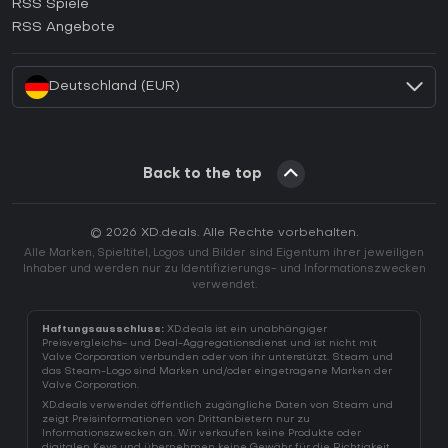
RSS Spiele
Wie aktiviert man einen EA App CD Key?
RSS Angebote
Wie aktiviert man einen Battle.net CD Key?
Deutschland (EUR)
Back to the top
© 2026 XD.deals. Alle Rechte vorbehalten.
Alle Marken, Spieltitel, Logos und Bilder sind Eigentum ihrer jeweiligen
Inhaber und werden nur zu Identifizierungs- und Informationszwecken
verwendet.
Haftungsausschluss:
XD.deals ist ein unabhängiger
Preisvergleichs- und Deal-Aggregationsdienst und ist nicht mit
Valve Corporation verbunden oder von ihr unterstützt. Steam und
das Steam-Logo sind Marken und/oder eingetragene Marken der
Valve Corporation.
XD.deals verwendet öffentlich zugängliche Daten von Steam und
zeigt Preisinformationen von Drittanbietern nur zu
Informationszwecken an. Wir verkaufen keine Produkte oder
digitalen Keys und übernehmen keine Gewähr für die Richtigkeit,