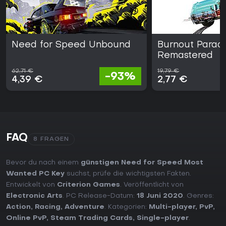
Need for Speed Unbound
Burnout Parad
Remastered
62,71 €
19,79 €
-93%
4,39 €
2,77 €
FAQ
8 FRAGEN
Bevor du nach einem
günstigen Need for Speed Most
Wanted PC Key
suchst, prüfe die wichtigsten Fakten.
Entwickelt von
Criterion Games
. Veröffentlicht von
Electronic Arts
. PC Release-Datum:
18 Juni 2020
. Genres:
Action
,
Racing
,
Adventure
. Kategorien:
Multi-player
,
PvP
,
Online PvP
,
Steam Trading Cards
,
Single-player
.