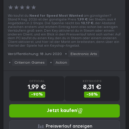
★
★
★
★
★
Wo kaufst du
Need for Speed Most Wanted
am günstigsten?
Stand 9 Aug. 2026 ist der günstigste Preis
1,99 €
bei Steam, aus 4
Angeboten in 2 Shops. Die Spanne reicht bis
10,17 €
, der Abstand
zwischen erstem und letztem Eintrag kann also schon bei wenigen
Verkäufern groß sein. Den Key aktivierst du in Steam oder einem
anderen Client, und ein Blick in den Preisverlauf lohnt sich vorher. Auf
dem PC kaufst du einen Key, den du in Steam oder einem anderen
Client aktivierst, und hier ist der Markt am breitesten, denn über ein
Viertel der Spiele hat ein Keyshop-Angebot.
Veröffentlichung: 18 Juni 2020
Electronic Arts
Criterion Games
Action
OFFICIAL
KEYSHOPS
1,99 €
8,31 €
-90%
-58%
Jetzt kaufen
Preisverlauf anzeigen