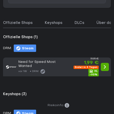
Offizielle Shops
Keyshops
DLCs
Über das
Offizielle Shops (1)
DRM:
Steam
19,99 €
Need for Speed Most
1,99 €
Wanted
Endet in 4 Tagen
vor 1W
DRM:
-90%
Keyshops (3)
Risikoinfo:
DRM:
Steam