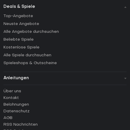
Deals & Spiele
Top-Angebote
Neuste Angebote
Alle Angebote durchsuchen
Beliebte Spiele
Kostenlose Spiele
Alle Spiele durchsuchen
Spieleshops & Gutscheine
Anleitungen
FAQ
Über uns
Anleitungen
Kontakt
Wie aktiviert man einen Steam CD Key?
Belohnungen
Wie aktiviert man einen Epic Games CD Key?
Datenschutz
AGB
Wie aktiviert man einen GOG CD Key?
RSS Nachrichten
Wie aktiviert man einen Ubisoft Connect CD Key?