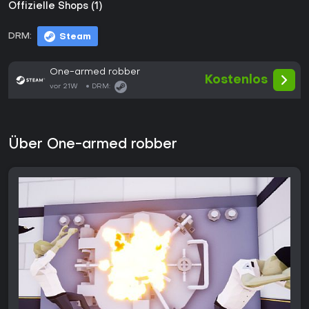
Offizielle Shops (1)
DRM:
Steam
One-armed robber
Kostenlos
vor 21W
DRM:
Über One-armed robber