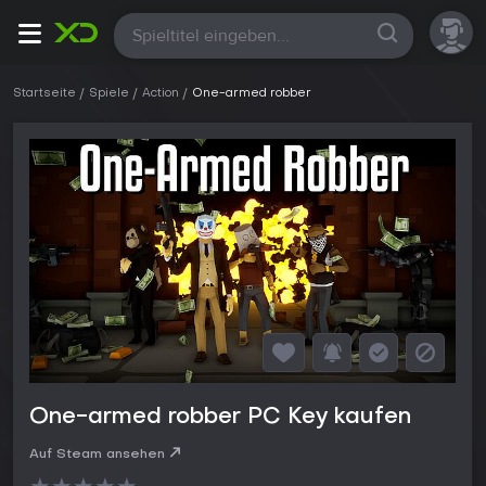
Alle
Startseite
Spiele
Action
One-armed robber
One-armed robber PC Key kaufen
Auf Steam ansehen