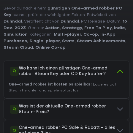
Bevor du nach einem
günstigen One-armed robber PC
Key
suchst, prüfe die wichtigsten Fakten. Entwickelt von
Duhndal
. Veröffentlicht von
Duhndal
. PC Release-Datum:
15
Dez. 2023
. Genres:
Action
,
Strategy
,
Free To Play
,
Indie
,
Simulation
. Kategorien:
Multi-player
,
Co-op
,
In-App
Purchases
,
Single-player
,
Stats
,
Steam Achievements
,
Steam Cloud
,
Online Co-op
.
Wo kann ich einen günstigen One-armed
Q
robber Steam Key oder CD Key kaufen?
One-armed robber ist kostenlos spielbar!
Lade es auf
Steam herunter und spiele sofort los.
Was ist der aktuelle One-armed robber
Q
Steam-Preis?
One-armed robber PC Sale & Rabatt - alles
Q