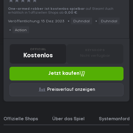
★
★
★
★
★
One-armed robber ist kostenlos spielbar
auf Steam! Auch
erhältlich in 1 offiziellen Shops ab
0,00 €
.
Veröffentlichung: 15 Dez. 2023
Duhndal
Duhndal
Action
OFFICIAL
KEYSHOPS
Kostenlos
Nicht verfügbar
Jetzt kaufen
Preisverlauf anzeigen
Offizielle Shops
Über das Spiel
Systemanforde