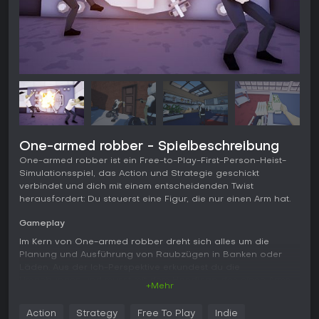
One-armed robber - Spielbeschreibung
One-armed robber ist ein Free-to-Play-First-Person-Heist-
Simulationsspiel, das Action und Strategie geschickt
verbindet und dich mit einem entscheidenden Twist
herausfordert: Du steuerst eine Figur, die nur einen Arm hat.
Gameplay
Im Kern von One-armed robber dreht sich alles um die
Planung und Ausführung von Raubzügen in Banken oder
Läden. Aus der Ich-Perspektive erkundest du die
Umgebungen und musst mit dem Handicap des einen Arms
+Mehr
klarkommen, das den Umgang mit Waffen, Werkzeugen und
Beute erschwert. Stealth-Mechaniken erlauben es, Wachen
Action
Strategy
Free To Play
Indie