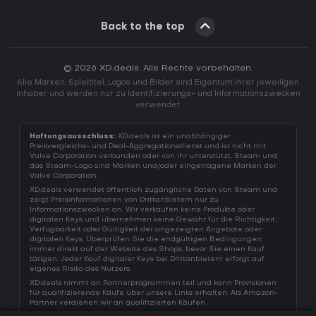
Back to the top
© 2026 XD.deals. Alle Rechte vorbehalten.
Alle Marken, Spieltitel, Logos und Bilder sind Eigentum ihrer jeweiligen
Inhaber und werden nur zu Identifizierungs- und Informationszwecken
verwendet.
Haftungsausschluss:
XD.deals ist ein unabhängiger
Preisvergleichs- und Deal-Aggregationsdienst und ist nicht mit
Valve Corporation verbunden oder von ihr unterstützt. Steam und
das Steam-Logo sind Marken und/oder eingetragene Marken der
Valve Corporation.
XD.deals verwendet öffentlich zugängliche Daten von Steam und
zeigt Preisinformationen von Drittanbietern nur zu
Informationszwecken an. Wir verkaufen keine Produkte oder
digitalen Keys und übernehmen keine Gewähr für die Richtigkeit,
Verfügbarkeit oder Gültigkeit der angezeigten Angebote oder
digitalen Keys. Überprüfen Sie die endgültigen Bedingungen
immer direkt auf der Website des Shops, bevor Sie einen Kauf
tätigen. Jeder Kauf digitaler Keys bei Drittanbietern erfolgt auf
eigenes Risiko des Nutzers.
XD.deals nimmt an Partnerprogrammen teil und kann Provisionen
für qualifizierende Käufe über unsere Links erhalten. Als Amazon-
Partner verdienen wir an qualifizierten Käufen.