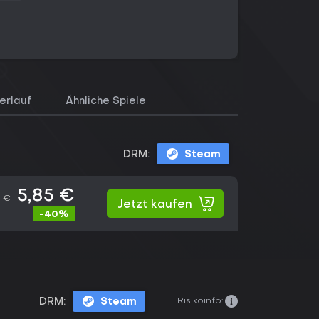
erlauf
Ähnliche Spiele
DRM:
Steam
5,85 €
5 €
Jetzt kaufen
-40%
Risikoinfo:
DRM:
Steam