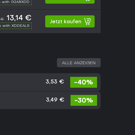
 with G2A8XDD
13,14 €
7 €
Jetzt kaufen
% with XDDEALS
ALLE ANZEIGEN
-40%
3,53 €
-30%
3,49 €