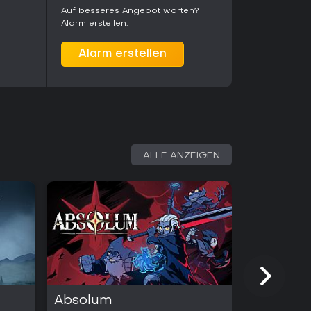
Auf besseres Angebot warten?
Alarm erstellen.
Alarm erstellen
ALLE ANZEIGEN
Absolum
Slay the 