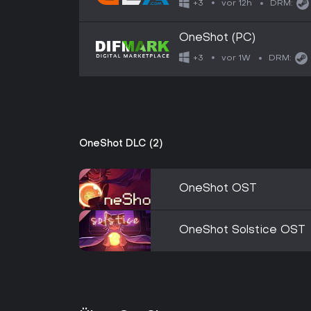
vor 12h
+3
DRM:
OneShot (PC)
vor 1W
+3
DRM:
OneShot DLC (2)
OneShot OST
OneShot Solstice OST