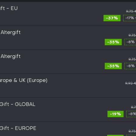
ft - EU
9,75 
-37%
-17% 
ltergift
9,7
-35%
-8% 
ltergift
9,7
-35%
-8% 
rope & UK (Europe)
9,92 
Gift - GLOBAL
9,
-19%
-8%
 Gift - EUROPE
9,7