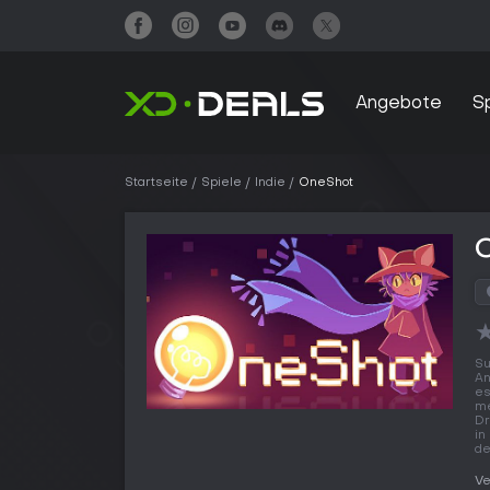
Angebote
S
Startseite
Spiele
Indie
OneShot
Su
An
es
me
Dr
in
de
Ve