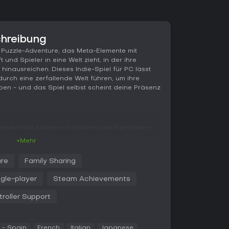
chreibung
 Puzzle-Adventure, das Meta-Elemente mit
und Spieler in eine Welt zieht, in der ihre
inausreichen. Dieses Indie-Spiel für PC lässt
urch eine zerfallende Welt führen, um ihre
n - und das Spiel selbst scheint deine Präsenz
ng und das Lösen von Rätseln aus Top-Down-
interagierst mit der Umgebung, um Gegenstände
+Mehr
 Geschichte vorantreiben. Besonders
die vierte Wand durchbrechen - etwa indem du
re
Family Sharing
sters manipulierst oder mit Konsequenzen
eg bestehen bleiben. Die Rätsel fordern
ngle-player
Steam Achievements
ren von Objekten auf unerwartete Weise oder das
 aus der Handlung.
troller Support
inzigen, bedeutsamen Durchgang, in dem
nd das Retten der Welt prekär wirkt. Ohne
Abenteuer Spannung durch Atmosphäre und das
 - Spain
French
Italian
Japanese