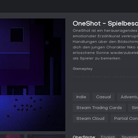
OneShot - Spielbes
OneShot ist ein herausragendes
emotionaler Erzählkunst verknüpft 
Handlungen über den Bildschirm h
dich den jungen Charakter Niko d
erloschene Sonne wiederzubelebe
als Spieler zu bemerken.
Gameplay
OneShot dreht sich um Erkundu
Perspektive. Du steuerst Niko, 
und Hinweise zu finden, die die
hervorstechen Mechaniken, die 
Indie
Casual
Adventu
Elemente außerhalb des SpielFen
umgehst, die über Sessions hinw
Steam Trading Cards
Si
kreatives Denken, das Kombinie
Aufgreifen subtiler Andeutungen
Steam Cloud
Partial Con
Das Spiel legt Wert auf einen e
Entscheidungen Gewicht haben u
Fokus auf Kämpfe erzeugt das 
Oberfläche:
English
Spanish