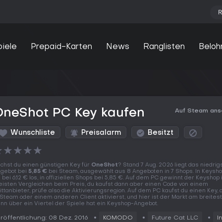
R
piele
Prepaid-Karten
News
Ranglisten
Beloh
OneShot PC Key kaufen
Auf Steam an
Wunschliste
Preisalarm
Besitzt
★
★
★
★
★
chst du einen günstigen Key für
OneShot
? Stand 7 Aug. 2026 liegt das niedrig
gebot bei
5,85 €
bei Steam, ausgewählt aus 8 Angeboten in 7 Shops. In Keysh
 bei 6,12 € los, in offiziellen Shops bei 5,85 €. Auf dem PC gewinnt der Keyshop 
isten Vergleichen beim Preis, du kaufst dann aber einen Code von einem
ittanbieter, prüfe also die Aktivierungsregion. Auf dem PC kaufst du einen Key,
 Steam oder einem anderen Client aktivierst, und hier ist der Markt am breitest
nn über ein Viertel der Spiele hat ein Keyshop-Angebot.
röffentlichung: 08 Dez. 2016
KOMODO
Future Cat LLC
I