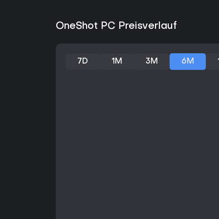
OneShot PC Preisverlauf
7D
1M
3M
6M