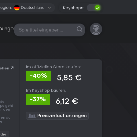
egion:
Deutschland
Keyshops:
Alle Plattformen
nungen
Im offiziellen Store kaufen:
sehen
-40%
5,85 €
Im Keyshop kaufen:
-37%
6,12 €
ste
ops geht
in den
Preisverlauf anzeigen
 den du
en,
ndie