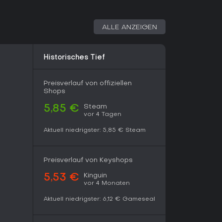
 bleibende Gefühl der Verbindung.
st, die gängige Grenzen sprengen und eine
ALLE ANZEIGEN
eser Titel stark empfehlenswert. Er eignet sich
liche Solo-Sessions - auch wenn einige Passagen
ranoid wirken können. Für Indie-Fans mit Hang
Historisches Tief
nstanten Anerkennung eine klare Empfehlung.
Preisverlauf von offiziellen
Shops
Steam
5,85 €
vor 4 Tagen
Aktuell niedrigster:
5,85 €
Steam
Preisverlauf von Keyshops
Kinguin
5,53 €
vor 4 Monaten
Aktuell niedrigster:
6,12 €
Gameseal