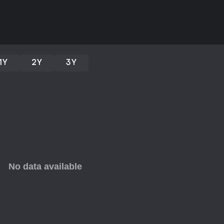
allem die clevere Story und das
Wenn du Puzzle-Adventures mag
herzliche Narrative bieten, ist di
ideal für kurze, aber unvergess
trotz fehlendem Horror-Fokus pa
zur Tiefe ist es aufgrund der ko
1Y
2Y
3Y