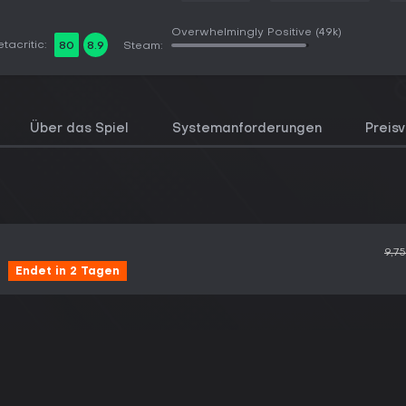
Overwhelmingly Positive
(49k)
tacritic:
80
8.9
Steam:
Über das Spiel
Systemanforderungen
Preisv
9,7
Endet in 2 Tagen