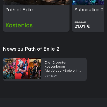
Path of Exile
Subnautica 2
29,59 €
Kostenlos
21,01 €
News zu Path of Exile 2
Die 12 besten
kostenlosen
Multiplayer-Spiele im
Jahr 2026
vor 13W