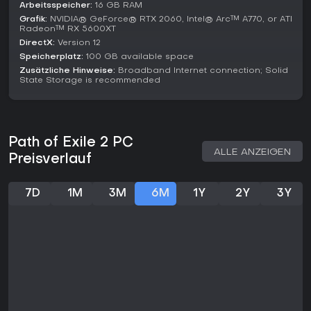
Arbeitsspeicher:
16 GB RAM
Grafik:
NVIDIA® GeForce® RTX 2060, Intel® Arc™ A770, or ATI
Aktuelle Updates halten das Early-Access-Spiel am Laufen,
Radeon™ RX 5600XT
mit zwei großen Patches seit Launch, die neuen Content und
DirectX:
Version 12
Balancing hinzufügen. Wer Action-RPGs mit Fokus auf
Speicherplatz:
100 GB available space
Anpassung und langfristiger Progression ohne Pay-to-Win
Zusätzliche Hinweise:
Broadband Internet connection; Solid
mag, findet hier echten Wert - besonders bei laufender
State Storage is recommended
Entwicklung.
Neulinge testet der Free-to-Play-Einstieg risikofrei aus,
während Veteranen in den überarbeiteten Systemen frische
Herausforderungen entdecken.
Path of Exile 2 PC
ALLE ANZEIGEN
Preisverlauf
7D
1M
3M
6M
1Y
2Y
3Y