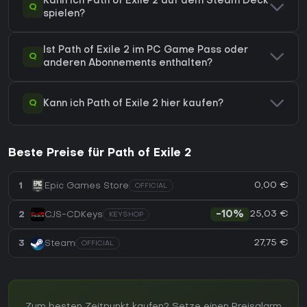
Kann ich Path of Exile 2 auf dem Steam Deck
Q
spielen?
Ist Path of Exile 2 im PC Game Pass oder
Q
anderen Abonnements enthalten?
Q
Kann ich Path of Exile 2 hier kaufen?
Beste Preise für Path of Exile 2
0,00 €
1
Epic Games Store
OFFICIAL
25,03 €
2
CJS-CDKeys
-10%
KEYSHOP
27,75 €
3
Steam
OFFICIAL
Zum besten Zeitpunkt kaufen? Setze einen Preisalarm