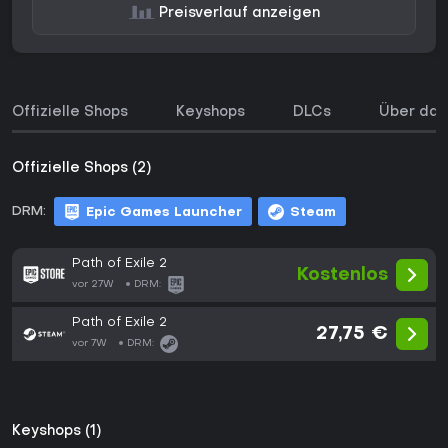
Preisverlauf anzeigen
Offizielle Shops
Keyshops
DLCs
Über das
Offizielle Shops (2)
DRM:
Epic Games Launcher
Steam
Path of Exile 2
Kostenlos
vor 27W
DRM:
Path of Exile 2
27,75 €
vor 7W
DRM:
Keyshops (1)