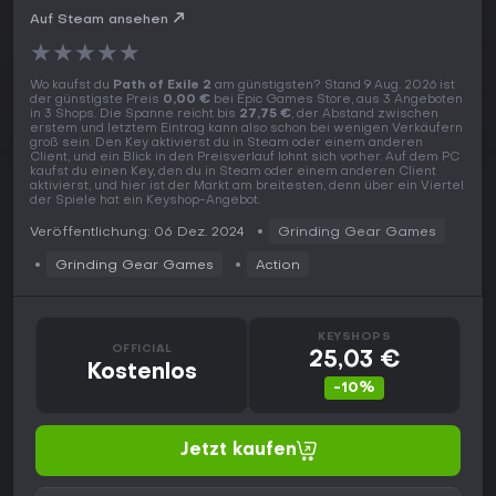
Auf Steam ansehen
★
★
★
★
★
Wo kaufst du
Path of Exile 2
am günstigsten? Stand 9 Aug. 2026 ist
der günstigste Preis
0,00 €
bei Epic Games Store, aus 3 Angeboten
in 3 Shops. Die Spanne reicht bis
27,75 €
, der Abstand zwischen
erstem und letztem Eintrag kann also schon bei wenigen Verkäufern
groß sein. Den Key aktivierst du in Steam oder einem anderen
Client, und ein Blick in den Preisverlauf lohnt sich vorher. Auf dem PC
kaufst du einen Key, den du in Steam oder einem anderen Client
aktivierst, und hier ist der Markt am breitesten, denn über ein Viertel
der Spiele hat ein Keyshop-Angebot.
Veröffentlichung: 06 Dez. 2024
Grinding Gear Games
Grinding Gear Games
Action
KEYSHOPS
OFFICIAL
25,03 €
Kostenlos
-10%
Jetzt kaufen