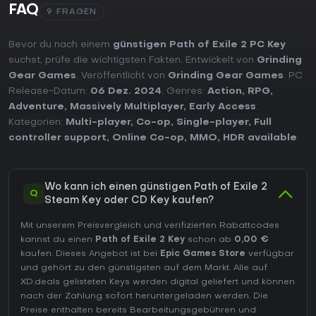
FAQ
9 FRAGEN
Bevor du nach einem
günstigen Path of Exile 2 PC Key
suchst, prüfe die wichtigsten Fakten. Entwickelt von
Grinding
Gear Games
. Veröffentlicht von
Grinding Gear Games
. PC
Release-Datum:
06 Dez. 2024
. Genres:
Action
,
RPG
,
Adventure
,
Massively Multiplayer
,
Early Access
.
Kategorien:
Multi-player
,
Co-op
,
Single-player
,
Full
controller support
,
Online Co-op
,
MMO
,
HDR available
.
Wo kann ich einen günstigen Path of Exile 2
Q
Steam Key oder CD Key kaufen?
Mit unserem Preisvergleich und verifizierten Rabattcodes
kannst du einen
Path of Exile 2 Key
schon ab
0,00 €
kaufen. Dieses Angebot ist bei
Epic Games Store
verfügbar
und gehört zu den günstigsten auf dem Markt. Alle auf
XD.deals gelisteten Keys werden digital geliefert und können
nach der Zahlung sofort heruntergeladen werden. Die
Preise enthalten bereits Bearbeitungsgebühren und