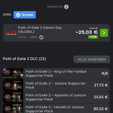
Risikoinfo:
DRM:
Steam
Path of Exile 2 Steam Key
27,91 €
(GLOBAL)
~25,03 €
-10%
vor 1d
DRM:
Path of Exile 2 DLC (22)
ALLE ANZEIGEN
Path of Exile 2 - King of the Faridun
N/A
Supporter Pack
Path of Exile 2 - Justice Supporter
27,75 €
Pack
Path of Exile 2 - Apostle of Justice
55,45 €
Supporter Pack
Path of Exile 2 - Herald of Justice
83,20 €
Supporter Pack