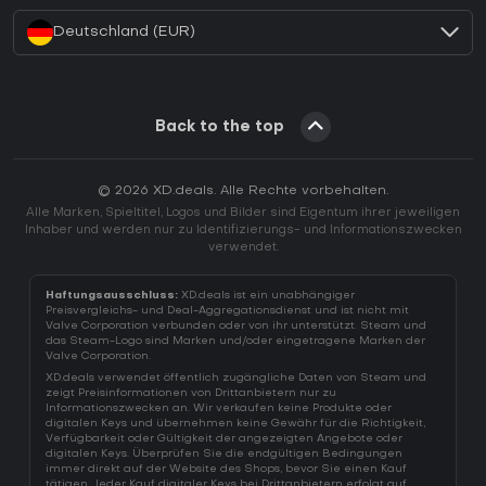
Deutschland (EUR)
Back to the top
© 2026 XD.deals. Alle Rechte vorbehalten.
Alle Marken, Spieltitel, Logos und Bilder sind Eigentum ihrer jeweiligen
Inhaber und werden nur zu Identifizierungs- und Informationszwecken
verwendet.
Haftungsausschluss:
XD.deals ist ein unabhängiger
Preisvergleichs- und Deal-Aggregationsdienst und ist nicht mit
Valve Corporation verbunden oder von ihr unterstützt. Steam und
das Steam-Logo sind Marken und/oder eingetragene Marken der
Valve Corporation.
XD.deals verwendet öffentlich zugängliche Daten von Steam und
zeigt Preisinformationen von Drittanbietern nur zu
Informationszwecken an. Wir verkaufen keine Produkte oder
digitalen Keys und übernehmen keine Gewähr für die Richtigkeit,
Verfügbarkeit oder Gültigkeit der angezeigten Angebote oder
digitalen Keys. Überprüfen Sie die endgültigen Bedingungen
immer direkt auf der Website des Shops, bevor Sie einen Kauf
tätigen. Jeder Kauf digitaler Keys bei Drittanbietern erfolgt auf