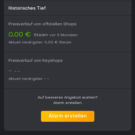
eine Top-Wahl. Das Free-to-Play-Modell macht den Einstieg
leicht, und ein Outfit steigert den Spaß für
Historisches Tief
Koordinationsfans. Solo-Spieler könnten die Masse jedoch
ohne Gruppe als überwältigend empfinden.
Preisverlauf von offiziellen Shops
0,00 €
Steam
vor 5 Monaten
Aktuell niedrigster:
0,00 €
Steam
Preisverlauf von Keyshops
-
-
-
Aktuell niedrigster:
-
-
Auf besseres Angebot warten?
Alarm erstellen.
Alarm erstellen