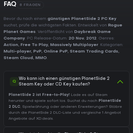
FAQ
8 FRAGEN
Bevor du nach einem
günstigen PlanetSide 2 PC Key
suchst, prüfe die wichtigsten Fakten. Entwickelt von
Rogue
Planet Games
. Veröffentlicht von
Daybreak Game
Company
. PC Release-Datum:
20 Nov. 2012
. Genres:
Action
,
Free To Play
,
Massively Multiplayer
. Kategorien:
Multi-player
,
PvP
,
Online PvP
,
Steam Trading Cards
,
Steam Cloud
,
MMO
.
Wo kann ich einen günstigen PlanetSide 2
Q
Steam Key oder CD Key kaufen?
PlanetSide 2 ist Free-to-Play!
Lade es auf Steam
herunter und spiele sofort los. Suchst du nach
PlanetSide
2 DLC
, Spielwährung oder anderen Erweiterungen?
Stöbre
durch die PlanetSide 2 DLC-Liste
und vergleiche 1 Angebot
Angebote auf XD.deals.