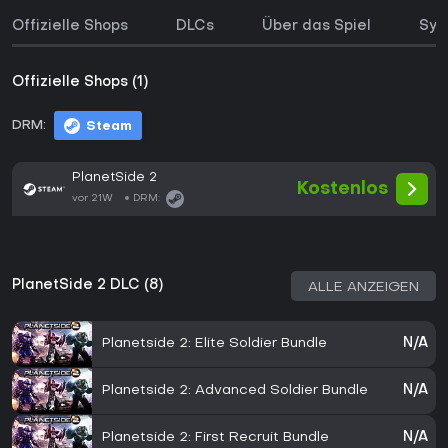
Offizielle Shops
DLCs
Über das Spiel
Sys
Offizielle Shops (1)
DRM:
Steam
PlanetSide 2
Kostenlos
vor 21W
DRM:
PlanetSide 2 DLC (8)
ALLE ANZEIGEN
Planetside 2: Elite Soldier Bundle
N/A
Planetside 2: Advanced Soldier Bundle
N/A
Planetside 2: First Recruit Bundle
N/A