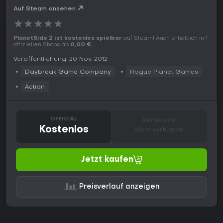
Auf Steam ansehen
★
★
★
★
★
PlanetSide 2 ist kostenlos spielbar
auf Steam! Auch erhältlich in 1
offiziellen Shops ab
0,00 €
.
Veröffentlichung: 20 Nov. 2012
Daybreak Game Company
Rogue Planet Games
Action
OFFICIAL
KEYSHOPS
Kostenlos
Nicht verfügbar
Jetzt kaufen
Preisverlauf anzeigen