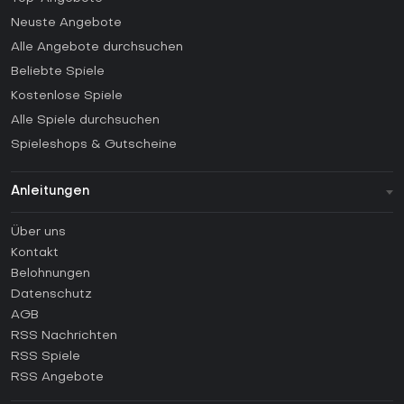
Neuste Angebote
Alle Angebote durchsuchen
Beliebte Spiele
Kostenlose Spiele
Alle Spiele durchsuchen
Spieleshops & Gutscheine
Anleitungen
FAQ
Über uns
Anleitungen
Kontakt
Wie aktiviert man einen Steam CD Key?
Belohnungen
Wie aktiviert man einen Epic Games CD Key?
Datenschutz
AGB
Wie aktiviert man einen GOG CD Key?
RSS Nachrichten
Wie aktiviert man einen Ubisoft Connect CD Key?
RSS Spiele
Wie aktiviert man einen EA App CD Key?
RSS Angebote
Wie aktiviert man einen Battle.net CD Key?