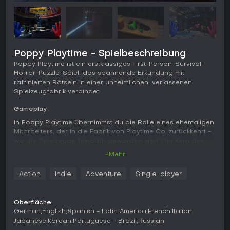
Poppy Playtime - Spielbeschreibung
Poppy Playtime ist ein erstklassiges First-Person-Survival-
Horror-Puzzle-Spiel, das spannende Erkundung mit
raffinierten Rätseln in einer unheimlichen, verlassenen
Spielzeugfabrik verbindet.
Gameplay
In Poppy Playtime übernimmst du die Rolle eines ehemaligen
Mitarbeiters, der in die Fabrik von Playtime Co. zurückkehrt -
wo die Spielzeuge feindlich geworden sind. Der Kern des
Spiels besteht darin, dunkle Korridore zu durchqueren,
+Mehr
Umgebungsrätsel zu lösen und monströsen Kreaturen
auszuweichen. Dein wichtigstes Werkzeug ist der GrabPack,
Action
Indie
Adventure
Single-player
ein Rucksack mit ausfahrbaren Händen, mit dem du Objekte
aus der Ferne manipulieren, Strom weiterleiten kannst, um
Geräte zu aktivieren, und schwere Gegenstände bewegen
Oberfläche:
kannst. Im Verlauf der Kapitel erhält der GrabPack Upgrades
German
English
Spanish - Latin America
French
Italian
wie eine grüne Hand zum Stromtransport oder Jet-Booster
Japanese
Korean
Portuguese - Brazil
Russian
für kontrollierte Abstiege. Rätsel fordern oft den kombinierten