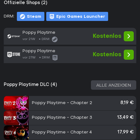
Offizielle Shops (2)
DRM:
Steam
Epic Games Launcher
Poppy Playtime
Kostenlos
vor 21W
DRM:
Poppy Playtime
Kostenlos
vor 27W
DRM:
Poppy Playtime DLC (4)
ALLE ANZEIGEN
Poppy Playtime - Chapter 2
8,19 €
Poppy Playtime - Chapter 3
13,49 €
Poppy Playtime - Chapter 4
17,99 €