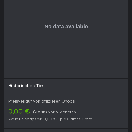
PCGamesN und Screen Rant Noten um die 7 bis 8 von 10
holten. Wer Spannung mit cleveren Gadgets und einer
enthüllten Story um verdrehte Experimente mag, findet hier
eine starke Option - vor allem, da Chapter 1 zum Testen
gratis ist. Hartnäckige Bugs in manchen Abschnitten könnten
Perfektionisten stören, doch kontinuierliche Unterstützung
hält das Erlebnis für Horror-Fans frisch.
Historisches Tief
Preisverlauf von offiziellen Shops
0,00 €
Steam
vor 5 Monaten
Aktuell niedrigster:
0,00 €
Epic Games Store