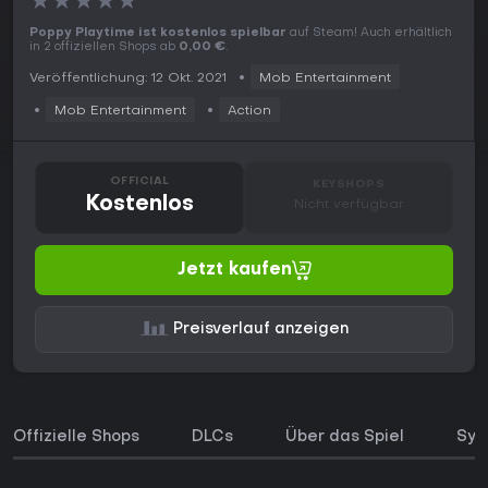
★
★
★
★
★
Poppy Playtime ist kostenlos spielbar
auf Steam! Auch erhältlich
in 2 offiziellen Shops ab
0,00 €
.
Veröffentlichung: 12 Okt. 2021
Mob Entertainment
Mob Entertainment
Action
OFFICIAL
KEYSHOPS
Kostenlos
Nicht verfügbar
Jetzt kaufen
Preisverlauf anzeigen
Offizielle Shops
DLCs
Über das Spiel
Sys