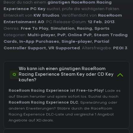
Bevor du nach einem
günstigen RaceRoom Racing
Experience PC Key
suchst, prüfe die wichtigsten Fakten.
Entwickelt von
KW Studios
. Veröffentlicht von
RaceRoom
Entertainment AG
. PC Release-Datum:
12 Feb. 2013
.
Genres:
Free To Play
,
Simulation
,
Racing
,
Sports
.
Kategorien:
Multi-player
,
PvP
,
Online PvP
,
Steam Trading
Cards
,
In-App Purchases
,
Single-player
,
Partial
Controller Support
,
VR Supported
. Altersfreigabe:
PEGI 3
.
Wo kann ich einen günstigen RaceRoom
Q
Racing Experience Steam Key oder CD Key
kaufen?
RaceRoom Racing Experience ist Free-to-Play!
Lade es
auf Steam herunter und spiele sofort los. Suchst du nach
RaceRoom Racing Experience DLC
, Spielwährung oder
anderen Erweiterungen?
Stöbre durch die RaceRoom
Racing Experience DLC-Liste
und vergleiche 1 Angebot
Angebote auf XD.deals.