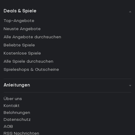
Deals & Spiele
Top-Angebote
Neuste Angebote
Alle Angebote durchsuchen
Beliebte Spiele
Kostenlose Spiele
Alle Spiele durchsuchen
Spieleshops & Gutscheine
Anleitungen
FAQ
Über uns
Anleitungen
Kontakt
Wie aktiviert man einen Steam CD Key?
Belohnungen
Wie aktiviert man einen Epic Games CD Key?
Datenschutz
AGB
Wie aktiviert man einen GOG CD Key?
RSS Nachrichten