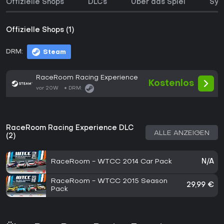
Offizielle Shops
DLCs
Über das Spiel
Sys
Offizielle Shops (1)
DRM:
Steam
RaceRoom Racing Experience
Kostenlos
vor 20W
DRM:
RaceRoom Racing Experience DLC
ALLE ANZEIGEN
(2)
RaceRoom - WTCC 2014 Car Pack
N/A
RaceRoom - WTCC 2015 Season
29,99 €
Pack