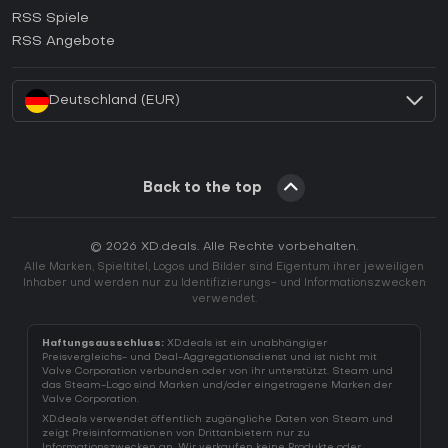
Wie aktiviert man einen Ubisoft Connect CD Key?
RSS Spiele
Wie aktiviert man einen EA App CD Key?
RSS Angebote
Wie aktiviert man einen Battle.net CD Key?
Deutschland (EUR)
Back to the top
© 2026 XD.deals. Alle Rechte vorbehalten.
Alle Marken, Spieltitel, Logos und Bilder sind Eigentum ihrer jeweiligen
Inhaber und werden nur zu Identifizierungs- und Informationszwecken
verwendet.
Haftungsausschluss:
XD.deals ist ein unabhängiger
Preisvergleichs- und Deal-Aggregationsdienst und ist nicht mit
Valve Corporation verbunden oder von ihr unterstützt. Steam und
das Steam-Logo sind Marken und/oder eingetragene Marken der
Valve Corporation.
XD.deals verwendet öffentlich zugängliche Daten von Steam und
zeigt Preisinformationen von Drittanbietern nur zu
Informationszwecken an. Wir verkaufen keine Produkte oder