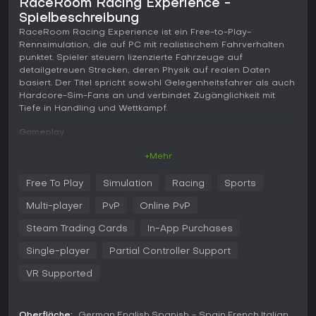
RaceRoom Racing Experience -
Spielbeschreibung
RaceRoom Racing Experience ist ein Free-to-Play-
Rennsimulation, die auf PC mit realistischem Fahrverhalten
punktet. Spieler steuern lizenzierte Fahrzeuge auf
detailgetreuen Strecken, deren Physik auf realen Daten
basiert. Der Titel spricht sowohl Gelegenheitsfahrer als auch
Hardcore-Sim-Fans an und verbindet Zugänglichkeit mit
Tiefe in Handling und Wettkampf.
Gameplay
Im Kern von RaceRoom Racing Experience steht präzise
+Mehr
Fahrzeugkontrolle: Jedes Auto nutzt Handling-Daten echter
Rennteams und Profifahrer. Reifenverhalten,
Free To Play
Simulation
Racing
Sports
Antriebsreaktionen und authentische Motorengeräusche
sorgen für ein lebensechtes Renngefühl. Strecken werden
Multi-player
PvP
Online PvP
laufend aktualisiert, um reale Änderungen widerzuspiegeln -
inklusive laser-gescannter Details wie Bordsteinkanten und
Steam Trading Cards
In-App Purchases
Oberflächenunebenheiten auf Pisten wie der Nordschleife.
Single-player
Partial Controller Support
Verschiedene Einstellungen erleichtern den Einstieg: Fahr-
VR Supported
Assists in Modi wie Novice, Amateur und Get Real machen
das Spiel controller- und tastaturfreundlich für Einsteiger.
Fortgeschrittene Features umfassen VR-Unterstützung,
Triple-Screen-Rendering und einen In-Game-FOV-Rechner
Oberfläche:
German
English
Spanish - Spain
French
Italian