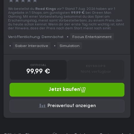
★
★
★
★
★
Wo bestellst du
Road Kings
vor? Stand 7 Aug. 2026 haben wir 1
Angebote in 1 Shops, am günstigsten
99,99 €
bei Green Man
Gaming. Mit einer Vorbestellung bekommst du das Spiel am
Erscheinungstag, meist samt Vorbestellerboni, zu einem Preis, den
du heute schon kennst. Wenn dir der erste Tag nicht wichtig ist, lohnt
der Hinweis, dass der Preis nach dem Start meist noch sinkt.
Veröffentlichung: Demnächst
Focus Entertainment
Saber Interactive
Simulation
OFFICIAL
KEYSHOPS
99,99 €
Nicht verfügbar
Jetzt kaufen
Preisverlauf anzeigen