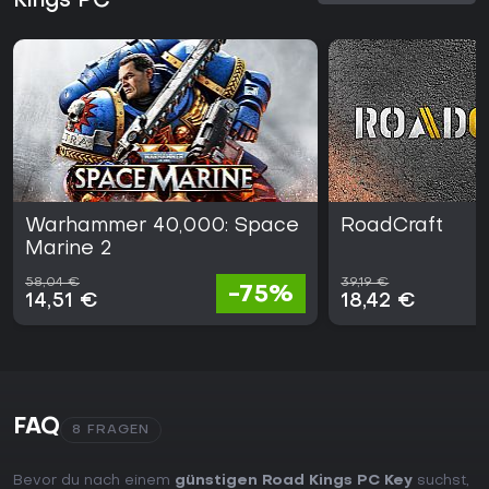
Kings PC
Warhammer 40,000: Space
RoadCraft
Marine 2
58,04 €
39,19 €
-75%
14,51 €
18,42 €
FAQ
8 FRAGEN
Bevor du nach einem
günstigen Road Kings PC Key
suchst,