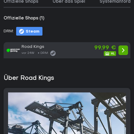
Offizielle Shops
Über das Spiel
Systemanforde
Offizielle Shops (1)
DRM:
Steam
Road Kings
99,99 €
vor 24W
DRM:
Über Road Kings