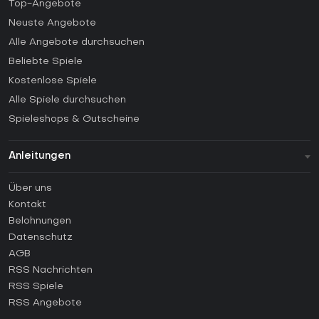
Top-Angebote
Neuste Angebote
Alle Angebote durchsuchen
Beliebte Spiele
Kostenlose Spiele
Alle Spiele durchsuchen
Spieleshops & Gutscheine
Anleitungen
FAQ
Über uns
Anleitungen
Kontakt
Wie aktiviert man einen Steam CD Key?
Belohnungen
Wie aktiviert man einen Epic Games CD Key?
Datenschutz
AGB
Wie aktiviert man einen GOG CD Key?
RSS Nachrichten
Wie aktiviert man einen Ubisoft Connect CD Key?
RSS Spiele
Wie aktiviert man einen EA App CD Key?
RSS Angebote
Wie aktiviert man einen Battle.net CD Key?