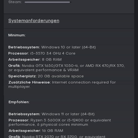
Steam:
Langzeitspieler frisch zu halten.
Lohnt es sich?
Systemanforderungen
Mit 97 % positiven Bewertungen aus 130.076 englischen
Steam-Rezensionen und „Overwhelmingly Positive" aus
222.473 Gesamtbewertungen genießt Satisfactory hohe
Minimum:
Beliebtheit. IGN vergab 2024 neun von zehn Punkten und
lobte die fesselnden Automation- und Erkundungsschleifen.
Betriebssystem:
Windows 10 or later (64-Bit)
Prozessor:
i5-3570 3.4 GHz 4 Core
Wenn du Strategie-Sims mit Fokus auf Bauen und Optimieren
magst - vor allem im Co-op mit Freunden -, bietet es durch
Arbeitsspeicher:
8 GB RAM
kreative Freiheit und Progression langfristigen Reiz. Ständige
Grafik:
Nvidia GTX 1650/GTX 1050-ti, or AMD RX 470/RX 570,
or equivalent performance & VRAM
Updates wie Version 1.2 machen es für Neulinge und
Rückkehrer auf PC spannend.
Speicherplatz:
20 GB available space
Zusätzliche Hinweise:
Internet connection required for
multiplayer.
Empfohlen:
Betriebssystem:
Windows 11 or later (64-Bit)
Prozessor:
Ryzen 5 5600X or i5-12400 or equivalent
performance, 6 physical cores minimum
Arbeitsspeicher:
16 GB RAM
Grafik:
Nvidia RTX 2070 or RX 5700, or equivalent