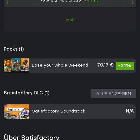
copy
-6% with XDDEALS6
+Mehr
Packs (1)
Lose your whole weekend
70,17 €
-21%
Satisfactory DLC (1)
ALLE ANZEIGEN
Satisfactory Soundtrack
N/A
Über Satisfactory