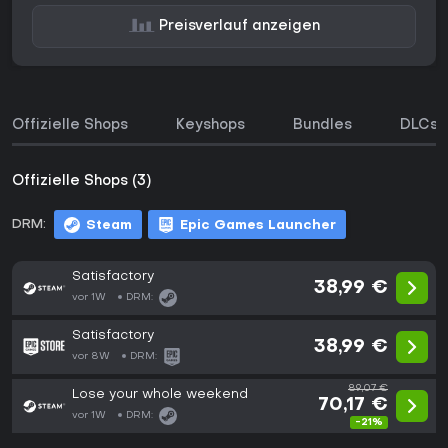
Preisverlauf anzeigen
Offizielle Shops
Keyshops
Bundles
DLCs
Offizielle Shops (3)
DRM:
Steam
Epic Games Launcher
Satisfactory
38,99 €
vor 1W
DRM:
Satisfactory
38,99 €
vor 8W
DRM:
89,07 €
Lose your whole weekend
70,17 €
vor 1W
DRM:
-21%