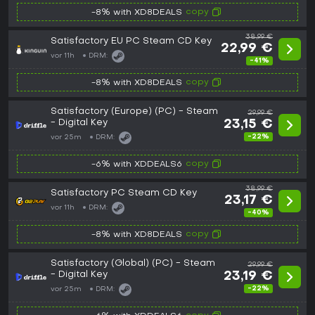
copy
-8% with XD8DEALS
38,99 €
Satisfactory EU PC Steam CD Key
22,99 €
vor 11h
DRM:
-41%
copy
-8% with XD8DEALS
Satisfactory (Europe) (PC) - Steam
29,99 €
- Digital Key
23,15 €
-22%
vor 25m
DRM:
copy
-6% with XDDEALS6
38,99 €
Satisfactory PC Steam CD Key
23,17 €
vor 11h
DRM:
-40%
copy
-8% with XD8DEALS
Satisfactory (Global) (PC) - Steam
29,99 €
- Digital Key
23,19 €
-22%
vor 25m
DRM: