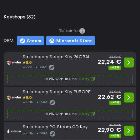
Keyshops (32)
Risikoinfo:
DRM:
Steam
Microsoft Store
Satisfactory Steam Key GLOBAL
38,99 €
22,24 €
★
5.0
vor 6d
DRM:
-42%
copy
-10% with XDD10
Satisfactory Steam Key EUROPE
38,99 €
22,62 €
★
5.0
vor 11h
DRM:
-41%
copy
-10% with XDD10
38,99 €
Satisfactory PC Steam CD Key
22,90 €
vor 11h
DRM:
-41%