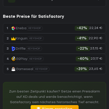
Beste Preise für Satisfactory
22,24 €
1
Eneba
-42%
KEYSHOP
22,90 €
2
Kinguin
-41%
KEYSHOP
23,15 €
3
Driffle
-22%
KEYSHOP
23,17 €
4
G2Play
-40%
KEYSHOP
23,65 €
5
Gameseal
-39%
KEYSHOP
Zum besten Zeitpunkt kaufen? Setze einen Preisalarm
auf XD.deals und werde benachrichtigt, wenn
Satisfactory sein nächstes historisches Tief erreicht.