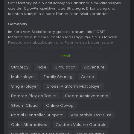
Satisfactory ist ein erstklassiges Fabrikbausimulationsspiel
aus der Ego-Perspektive, das Strategie, Erkundung und
leichten Kampf in einer offenen Alien-Welt verbindet.
Gameplay
Im Kern von Satisfactory geht es darum, als FICSIT-
Mitarbeiter auf dem Planeten Massage-2(AB)b zu landen,
Ressourcen abzubauen und Fabriken zu bauen sowie
auszubauen. Du beginnst mit dem Sammeln simpler
Materialien wie Blättern und Eisenerz, bevor du zu
+Mehr
aufwendigen Anlagen mit Förderbändern, Rohrleitungen und
Lokomotiven für die Automatisierung fortschreitest.
Strategy
Indie
Simulation
Adventure
Optimierung steht im Mittelpunkt: Du entwirfst raffinierte
Netzwerke, um Produkte effizient herzustellen und manuelle
Multi-player
Family Sharing
Co-op
Arbeit durch Lkw, Züge und Rohre zu minimieren, die den
Logistikbetrieb über Außenposten abwickeln.
Single-player
Cross-Platform Multiplayer
Erkundung ist zentral - auf einer 30 Quadratkilometer
Remote Play on Tablet
Steam Achievements
großen Karte mit einzigartiger Fauna und Rohstoffen.
Steam Cloud
Online Co-op
Jetpacks, Jump Pads, Hypertubes und Fahrzeuge erleichtern
das Gelände, während Schutzausrüstung bei Begegnungen
Partial Controller Support
Adjustable Text Size
mit wilder Tierwelt hilft. Der Kampf mit Nahkampfwaffen und
Schusswaffen gegen wenige Alien-Kreaturen dient eher als
Color Alternatives
Custom Volume Controls
Gefahrenquelle denn als Hauptfokus. Das Spiel fördert
kreative Fabriken, die du in Höhenlagen oder über Ebenen