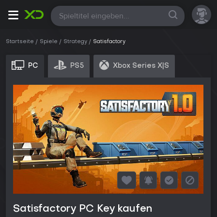
Alle
Startseite
Spiele
Strategy
Satisfactory
PC
PS5
Xbox Series X|S
Satisfactory PC Key kaufen