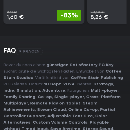
9,41 €
28,48 €
-83%
1,60 €
8,26 €
FAQ
9 FRAGEN
Bevor du nach einem
günstigen Satisfactory PC Key
suchst, prüfe die wichtigsten Fakten. Entwickelt von
Coffee
Stain Studios
. Veröffentlicht von
Coffee Stain Publishing
.
PC Release-Datum:
10 Sept. 2024
. Genres:
Strategy
,
Indie
,
Simulation
,
Adventure
. Kategorien:
Multi-player
,
Family Sharing
,
Co-op
,
Single-player
,
Cross-Platform
Multiplayer
,
Remote Play on Tablet
,
Steam
Achievements
,
Steam Cloud
,
Online Co-op
,
Partial
Controller Support
,
Adjustable Text Size
,
Color
Alternatives
,
Custom Volume Controls
,
Playable
without Timed Input
,
Save Anytime
,
Stereo Sound
,