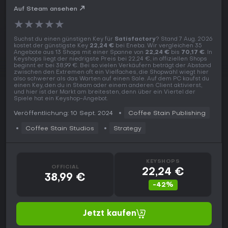
Auf Steam ansehen
★
★
★
★
★
Suchst du einen günstigen Key für
Satisfactory
? Stand 7 Aug. 2026
kostet der günstigste Key
22,24 €
bei Eneba. Wir vergleichen 35
Angebote aus 13 Shops mit einer Spanne von
22,24 €
bis
70,17 €
. In
Keyshops liegt der niedrigste Preis bei 22,24 €, in offiziellen Shops
beginnt er bei 38,99 €. Bei so vielen Verkäufern beträgt der Abstand
zwischen den Extremen oft ein Vielfaches, die Shopwahl wiegt hier
also schwerer als das Warten auf einen Sale. Auf dem PC kaufst du
einen Key, den du in Steam oder einem anderen Client aktivierst,
und hier ist der Markt am breitesten, denn über ein Viertel der
Spiele hat ein Keyshop-Angebot.
Veröffentlichung: 10 Sept. 2024
Coffee Stain Publishing
Coffee Stain Studios
Strategy
KEYSHOPS
OFFICIAL
22,24 €
38,99 €
-42%
Jetzt kaufen