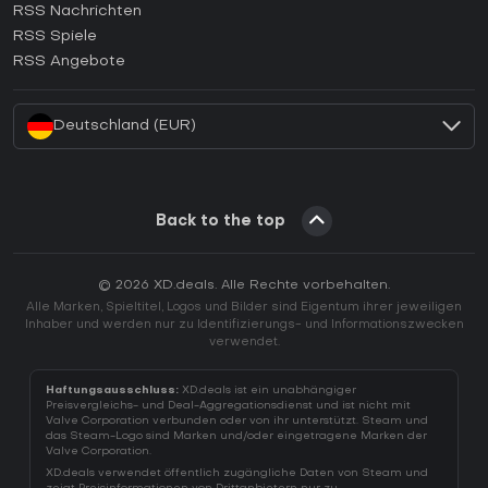
RSS Nachrichten
Wie aktiviert man einen Ubisoft Connect CD Key?
RSS Spiele
Wie aktiviert man einen EA App CD Key?
RSS Angebote
Wie aktiviert man einen Battle.net CD Key?
Deutschland (EUR)
Back to the top
© 2026 XD.deals. Alle Rechte vorbehalten.
Alle Marken, Spieltitel, Logos und Bilder sind Eigentum ihrer jeweiligen
Inhaber und werden nur zu Identifizierungs- und Informationszwecken
verwendet.
Haftungsausschluss:
XD.deals ist ein unabhängiger
Preisvergleichs- und Deal-Aggregationsdienst und ist nicht mit
Valve Corporation verbunden oder von ihr unterstützt. Steam und
das Steam-Logo sind Marken und/oder eingetragene Marken der
Valve Corporation.
XD.deals verwendet öffentlich zugängliche Daten von Steam und