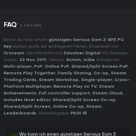
FAQ
9 FRAGEN
Bevor du nach einem
günstigen Serious Sam 3: BFE PC
Key
suchst, prüfe die wichtigsten Fakten. Entwickelt von
Croteam
. Veröffentlicht von
Devolver Digital
. PC Release-
Datum:
22 Nov. 2011
. Genres:
Action
,
Indie
. Kategorien:
Multi-player
,
PvP
,
Online PvP
,
Shared/Split Screen PvP
,
Remote Play Together
,
Family Sharing
,
Co-op
,
Steam
Trading Cards
,
Steam Workshop
,
Single-player
,
Cross-
Platform Multiplayer
,
Remote Play on TV
,
Steam
Achievements
,
Full controller support
,
Steam Cloud
,
Includes level editor
,
Shared/Split Screen Co-op
,
Shared/Split Screen
,
Online Co-op
,
Steam
Leaderboards
. Altersfreigabe:
PEGI 18
.
Wo kann ich einen günstigen Serious Sam 3: