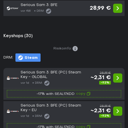
Serious Sam 3: BFE
28,99 €
vor 4W
DRM:
Keyshops (30)
Risikoinfo:
DRM:
Steam
Serious Sam 3: BFE (PC) Steam
28,99 €
Key - GLOBAL
~2,31 €
-92%
vor 1d
DRM:
copy
-17% with SEAL17XDD
Serious Sam 3: BFE (PC) Steam
28,99 €
Key - EU
~2,31 €
-92%
vor 1d
DRM:
copy
-17% with SEAL17XDD