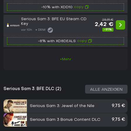
copy
-10% with XDD10
Serious Sam 3: BFE EU Steam CD
28,99 €
Key
2,42 €
-91%
vor 10h
DRM:
copy
-8% with XD8DEALS
+Mehr
Serious Sam 3: BFE DLC (2)
ALLE ANZEIGEN
Serious Sam 3: Jewel of the Nile
9,75 €
Serious Sam 3 Bonus Content DLC
9,75 €