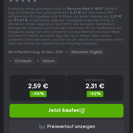
★
★
★
★
★
Suchst du einen günstigen Key für
Serious Sam 3: BFE
? Stand 9
Aug. 2026 kostet der günstigste Key
2,31 €
bei Gameseal. Wir
vergleichen 35 Angebote aus 16 Shops mit einer Spanne von
2,31 €
bis
39,27 €
. In Keyshops liegt der niedrigste Preis bei 2,31 €, in
offiziellen Shops beginnt er bei 2,59 €. Bei so vielen Verkäufern
beträgt der Abstand zwischen den Extremen oft ein Vielfaches, die
Shopwahl wiegt hier also schwerer als das Warten auf einen Sale.
Auf dem PC kaufst du einen Key, den du in Steam oder einem
anderen Client aktivierst, und hier ist der Markt am breitesten, denn
über ein Viertel der Spiele hat ein Keyshop-Angebot.
Veröffentlichung: 22 Nov. 2011
Devolver Digital
Croteam
Action
OFFICIAL
KEYSHOPS
2,59 €
2,31 €
-90%
-92%
Jetzt kaufen
Preisverlauf anzeigen