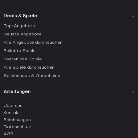
Deals & Spiele
Top-Angebote
Neuste Angebote
Alle Angebote durchsuchen
Beliebte Spiele
Kostenlose Spiele
Alle Spiele durchsuchen
Spieleshops & Gutscheine
Anleitungen
FAQ
Über uns
Anleitungen
Kontakt
Wie aktiviert man einen Steam CD Key?
Belohnungen
Wie aktiviert man einen Epic Games CD Key?
Datenschutz
AGB
Wie aktiviert man einen GOG CD Key?