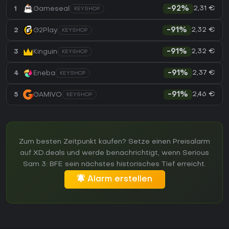
2,31 €
1
Gameseal
-92%
KEYSHOP
2,32 €
2
G2Play
-91%
KEYSHOP
2,32 €
3
Kinguin
-91%
KEYSHOP
2,37 €
4
Eneba
-91%
KEYSHOP
2,46 €
5
GAMIVO
-91%
KEYSHOP
Zum besten Zeitpunkt kaufen? Setze einen Preisalarm
auf XD.deals und werde benachrichtigt, wenn Serious
Sam 3: BFE sein nächstes historisches Tief erreicht.
Alarm erstellen