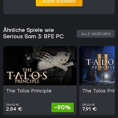
Alarm erstellen
Ähnliche Spiele wie
ALLE ANZEIGEN
Serious Sam 3: BFE PC
The Talos Principle
The Talos Princ
28,40 €
28,25 €
-90%
2,84 €
7,91 €