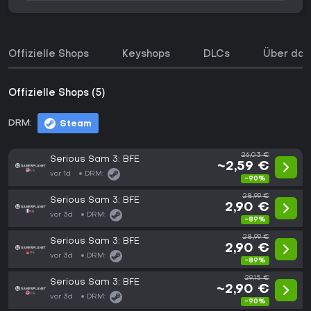
Offizielle Shops
Keyshops
DLCs
Über das
Offizielle Shops (5)
DRM:
Steam
26,03 €
Serious Sam 3: BFE
~2,59 €
vor 1d
DRM:
-90%
28,99 €
Serious Sam 3: BFE
2,90 €
vor 3d
DRM:
-89%
28,99 €
Serious Sam 3: BFE
2,90 €
vor 3d
DRM:
-89%
29,15 €
Serious Sam 3: BFE
~2,90 €
vor 3d
DRM:
-90%