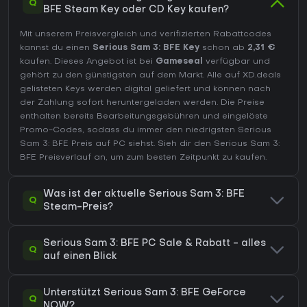
Q
BFE Steam Key oder CD Key kaufen?
Mit unserem Preisvergleich und verifizierten Rabattcodes
kannst du einen
Serious Sam 3: BFE Key
schon ab
2,31 €
kaufen. Dieses Angebot ist bei
Gameseal
verfügbar und
gehört zu den günstigsten auf dem Markt. Alle auf XD.deals
gelisteten Keys werden digital geliefert und können nach
der Zahlung sofort heruntergeladen werden. Die Preise
enthalten bereits Bearbeitungsgebühren und eingelöste
Promo-Codes, sodass du immer den niedrigsten Serious
Sam 3: BFE Preis auf
PC
siehst. Sieh dir den
Serious Sam 3:
BFE Preisverlauf
an, um zum besten Zeitpunkt zu kaufen.
Was ist der aktuelle Serious Sam 3: BFE
Q
Steam-Preis?
Serious Sam 3: BFE PC Sale & Rabatt - alles
Q
auf einen Blick
Unterstützt Serious Sam 3: BFE GeForce
Q
NOW?