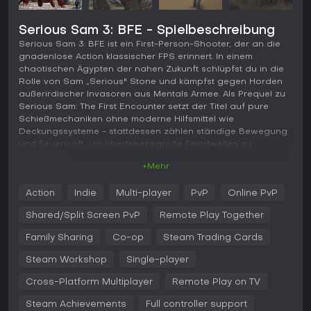
Serious Sam 3: BFE - Spielbeschreibung
Serious Sam 3: BFE ist ein First-Person-Shooter, der an die
gnadenlose Action klassischer FPS erinnert. In einem
chaotischen Ägypten der nahen Zukunft schlüpfst du in die
Rolle von Sam „Serious" Stone und kämpfst gegen Horden
außerirdischer Invasoren aus Mentals Armee. Als Prequel zu
Serious Sam: The First Encounter setzt der Titel auf pure
Schießmechaniken ohne moderne Hilfsmittel wie
Deckungssysteme - stattdessen zählen ständige Bewegung
und Feuerkraft, um überlebensgroße Feindwellen zu
überstehen.
+Mehr
Gameplay
Action
Indie
Multi-player
PvP
Online PvP
Im Kern dreht sich alles um rasantes Kampfgeschehen in
offenen Arenen, wo unablässige Ströme bizarrer Gegner
Shared/Split Screen PvP
Remote Play Together
auf dich einstürmen. Du greifst zu einer breiten
Waffenpalette, vom Zielfernrohr-Sturmgewehr und
Family Sharing
Co-op
Steam Trading Cards
Doppellauf-Schrotflinte bis hin zur Minigun und einer
Steam Workshop
Single-player
Kanone, die flammende Geschosse verschießt. Nahtloses
Wechseln während des Gefechts sorgt für fließende Action,
Cross-Platform Multiplayer
Remote Play on TV
und du kannst das gesamte Arsenal gleichzeitig mitführen,
um maximale Flexibilität zu gewährleisten. Nahkampf-
Steam Achievements
Full controller support