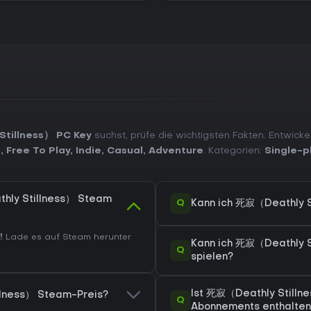
tillness） PC Key
suchst, prüfe die wichtigsten Fakten. Entwicke
n
,
Free To Play
,
Indie
,
Casual
,
Adventure
. Kategorien:
Single-p
hly Stillness） Steam
Q
Kann ich 死寂（Deathly S
!
Lade es auf Steam herunter
Kann ich 死寂（Deathly 
Q
spielen?
Ist 死寂（Deathly Stilln
llness） Steam-Preis?
Q
Abonnements enthalten