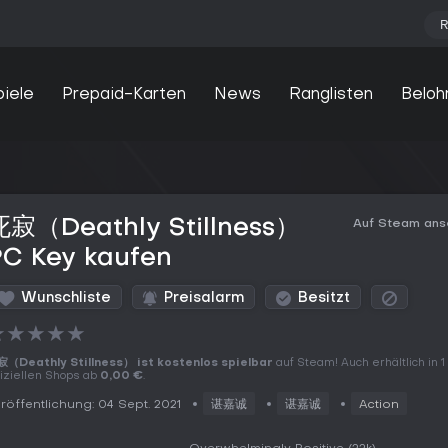
R
piele
Prepaid-Karten
News
Ranglisten
Beloh
死寂（Deathly Stillness）
Auf Steam an
PC Key kaufen
Wunschliste
Preisalarm
Besitzt
★
★
★
★
★
（Deathly Stillness） ist kostenlos spielbar
auf Steam! Auch erhältlich in 1
fiziellen Shops ab
0,00 €
.
röffentlichung: 04 Sept. 2021
谌嘉诚
谌嘉诚
Action