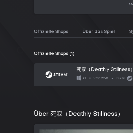
Me
Offizielle Shops
Über das Spiel
S
Offizielle Shops (1)
死寂（Deathly Stillness
vor 21W
+1
DRM:
Über 死寂（Deathly Stillness）