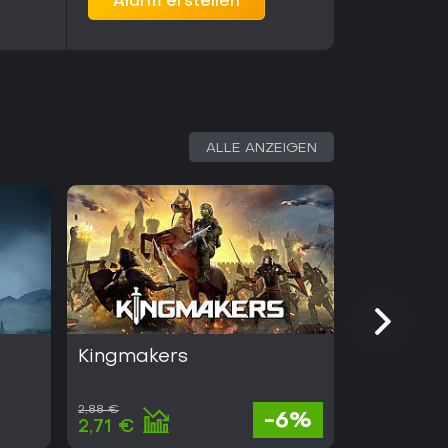
Alarm erstellen
ALLE ANZEIGEN
Kingmakers
Absolum
2,88 €
24,93 €
-6%
2,71 €
14,21 €