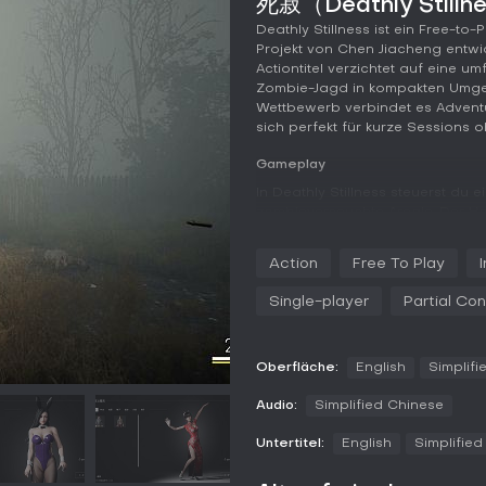
死寂（Deathly Stillne
Deathly Stillness ist ein Free-t
Projekt von Chen Jiacheng entwic
Actiontitel verzichtet auf eine 
Zombie-Jagd in kompakten Umgebu
Wettbewerb verbindet es Advent
sich perfekt für kurze Sessions 
Gameplay
In Deathly Stillness steuerst du 
zombieverseuchte Areale. Der Ha
du alle Zombies auf der Map elim
Umgebung nach Vorräten durchs
Action
Free To Play
Management ins Spiel. Nahkampf 
aufeinanderfolgende Treffer aktiv
Single-player
Partial Con
Da es keine Health Packs gibt, 
Schaden vermeiden, um zu über
Spiel umfasst Systeme für Bewe
Oberfläche:
English
Simplifi
Schadensberechnung und Zombie-K
Templates. Waffen unterscheiden
Audio:
Simplified Chinese
passend zu deinem Skill-Level w
Untertitel:
English
Simplifie
Spielmodi