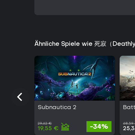
Ähnliche Spiele wie 死寂（Deathly
Subnautica 2
Batt
29,62 €
68,59
-34%
19,55 €
25,