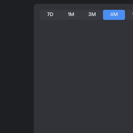
7D
1M
3M
6M