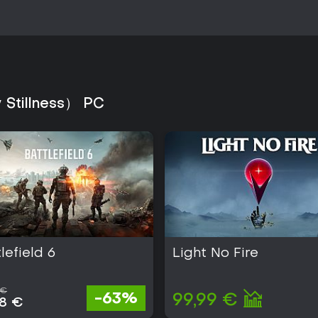
 Stillness） PC
lefield 6
Light No Fire
 €
-63%
99,99 €
38 €