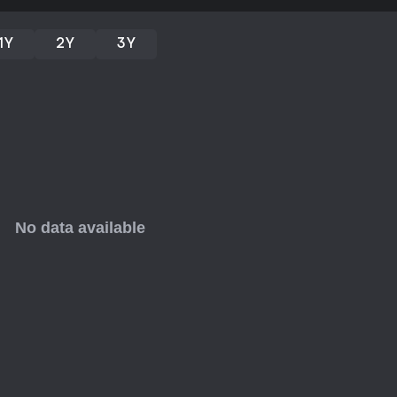
zwei Maps.
1Y
2Y
3Y
Wenn du unkomplizierte Third-Pe
Präzisionsschüssen magst, ist es
oder laufende Updates nicht gee
Spaß an der puren Action.