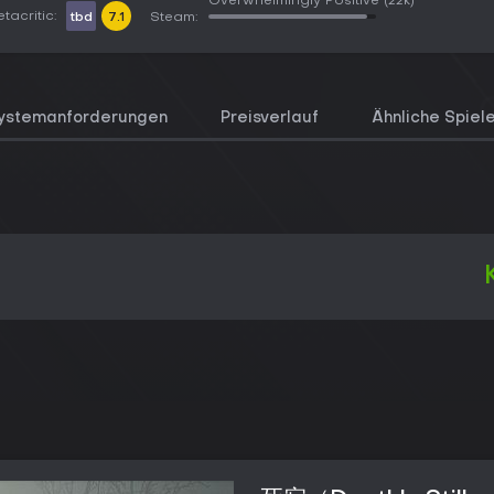
Overwhelmingly Positive
(22k)
tacritic:
tbd
7.1
Steam:
ystemanforderungen
Preisverlauf
Ähnliche Spiel
）