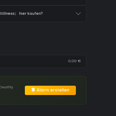
illness） hier kaufen?
0,00 €
Deathly
Alarm erstellen