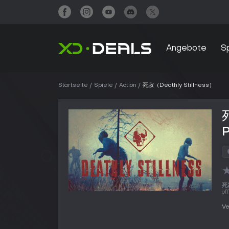
Angebote
S
Startseite
Spiele
Action
死寂（Deathly Stillness）
死寂
of
Ve