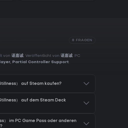
8 FRAGEN
lt von
谌嘉诚
. Veröffentlicht von
谌嘉诚
. PC
layer
,
Partial Controller Support
.
tillness） auf Steam kaufen?
Stillness） auf dem Steam Deck
ess） im PC Game Pass oder anderen
?