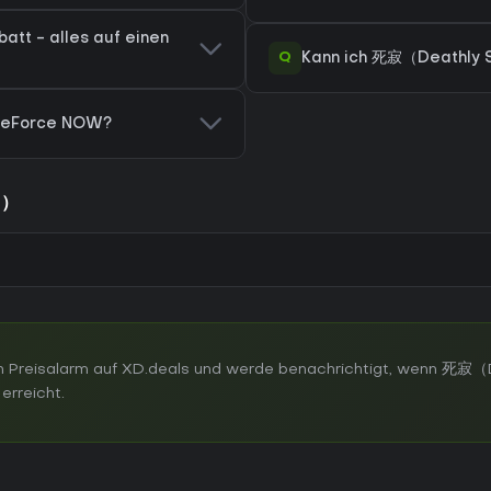
tt - alles auf einen
Q
Kann ich 死寂（Deathly St
 GeForce NOW?
s）
n Preisalarm auf XD.deals und werde benachrichtigt, wenn 死寂（
erreicht.