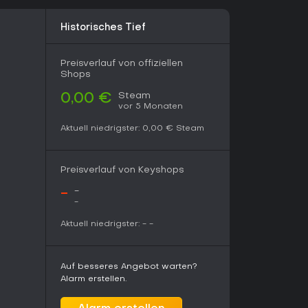
Historisches Tief
rson-Shooter mit Fokus auf Survival und
 ideal für Casual-Gaming. Für tiefe Geschichten
ignet, doch die positiven Reviews belegen den
Preisverlauf von offiziellen
Shops
Steam
0,00 €
vor 5 Monaten
Aktuell niedrigster:
0,00 €
Steam
Preisverlauf von Keyshops
-
-
-
Aktuell niedrigster:
-
-
Auf besseres Angebot warten?
Alarm erstellen.