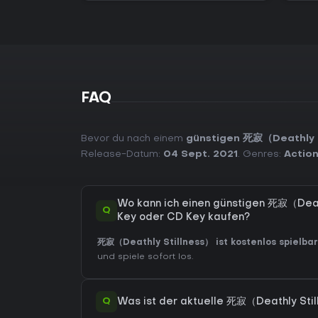
FAQ
Bevor du nach einem
günstigen 死寂（Deathly S
Release-Datum:
04 Sept. 2021
. Genres:
Actio
Wo kann ich einen günstigen 死寂（Deat
Q
Key oder CD Key kaufen?
死寂（Deathly Stillness） ist kostenlos spielbar
und spiele sofort los.
Q
Was ist der aktuelle 死寂（Deathly Sti