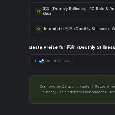
死寂（Deathly Stillness） PC Sale & Raba
Q
Blick
Q
Unterstützt 死寂（Deathly Stillness）
Beste Preise für 死寂（Deathly Stillnes
1
Steam
OFFICIAL
Zum besten Zeitpunkt kaufen? Setze eine
Stillness） sein nächstes historisches Tief 