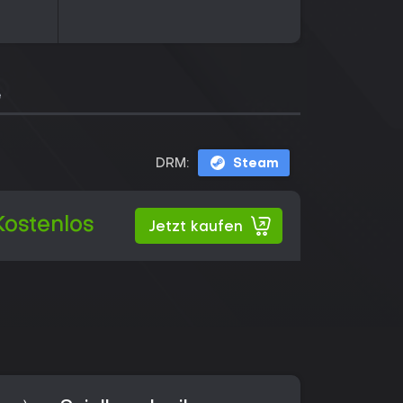
e
DRM:
Steam
Kostenlos
Jetzt kaufen