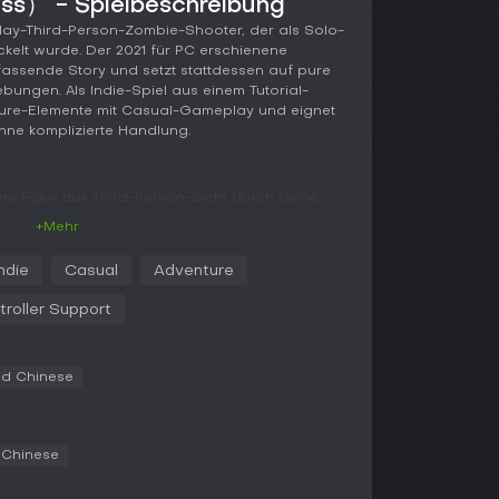
ss） - Spielbeschreibung
o-Play-Third-Person-Zombie-Shooter, der als Solo-
kelt wurde. Der 2021 für PC erschienene
umfassende Story und setzt stattdessen auf pure
ngen. Als Indie-Spiel aus einem Tutorial-
ure-Elemente mit Casual-Gameplay und eignet
ohne komplizierte Handlung.
eine Figur aus Third-Person-Sicht durch kleine,
uptloop besteht darin, Quests zu erfüllen, indem
+Mehr
inierst. Munition ist knapp, weshalb du die
uchen musst - das bringt Resource
Indie
Casual
Adventure
ist zentral: Fünf oder mehr
ieren eine Spezialfähigkeit für einen One-Hit-Kill.
troller Support
ist Health Management entscheidend. Du musst
leben, was die Kämpfe spannend macht. Das
gung, Item-Pickups, Schussmechanik,
ed Chinese
I - alles selbst entwickelt, ohne vorgefertigte
 sich in der Schwierigkeit, sodass du Loadouts
ählen kannst.
d Chinese