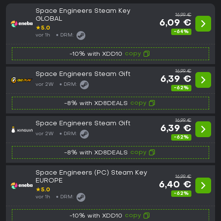
Space Engineers Steam Key
16,99 €
GLOBAL
6,09 €
★
5.0
-64%
vor 1h
DRM:
copy
-10% with XDD10
16,99 €
Space Engineers Steam Gift
6,39 €
vor 2W
DRM:
-62%
copy
-8% with XD8DEALS
16,99 €
Space Engineers Steam Gift
6,39 €
vor 2W
DRM:
-62%
copy
-8% with XD8DEALS
Space Engineers (PC) Steam Key
16,99 €
EUROPE
6,40 €
★
5.0
-62%
vor 1h
DRM:
copy
-10% with XDD10