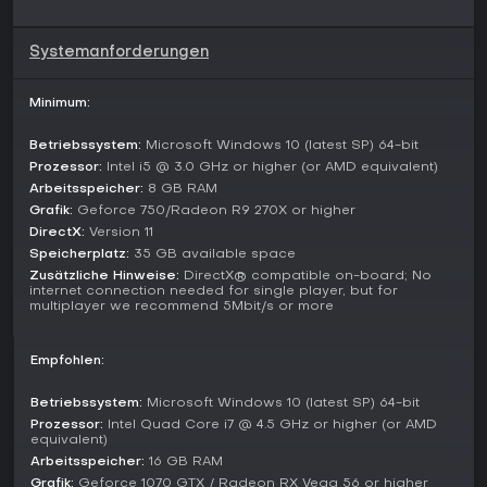
erweitert die Wiederspielbarkeit durch Community-Inhalte mit
individuellen Verhaltensweisen und Erweiterungen.
Systemanforderungen
Spielmodi
Space Engineers bietet zwei Hauptmodi: Creative und
Minimum:
Survival. Im Creative-Modus sind Ressourcen unbegrenzt,
Bauen geht blitzschnell und Tod gibt's nicht - perfekt zum
Betriebssystem:
Microsoft Windows 10 (latest SP) 64-bit
Experimentieren mit Großprojekten ohne Einschränkungen.
Prozessor:
Intel i5 @ 3.0 GHz or higher (or AMD equivalent)
Arbeitsspeicher:
8 GB RAM
Im Survival-Modus muss man Blöcke manuell schweißen, um
Grafik:
Geforce 750/Radeon R9 270X or higher
zu bauen, und schleifen, um sie wiederzuverwenden.
DirectX:
Version 11
Ressourcenknappheit, Strommanagement und Respawn
nach dem Tod sorgen für Spannung und zwingen zu
Speicherplatz:
35 GB available space
strategischem Abbau, Produktion und Verteidigung. Beide
Zusätzliche Hinweise:
DirectX® compatible on-board; No
internet connection needed for single player, but for
Modi unterstützen Singleplayer oder Multiplayer, von Co-op-
multiplayer we recommend 5Mbit/s or more
Außenposten bis zu großen Community-Servern.
Zusätzlich gibt's Workshop-Szenarien, eigene Welten und
Empfohlen:
den Visual Script Editor für Missionen oder Kampagnen.
Erkundungssysteme sorgen mit von KI-Fraktionen
Betriebssystem:
Microsoft Windows 10 (latest SP) 64-bit
gesteuerten Schiffen und Stationen für dynamische
Prozessor:
Intel Quad Core i7 @ 4.5 GHz or higher (or AMD
Begegnungen.
equivalent)
Arbeitsspeicher:
16 GB RAM
Aktueller Stand und Updates
Grafik:
Geforce 1070 GTX / Radeon RX Vega 56 or higher