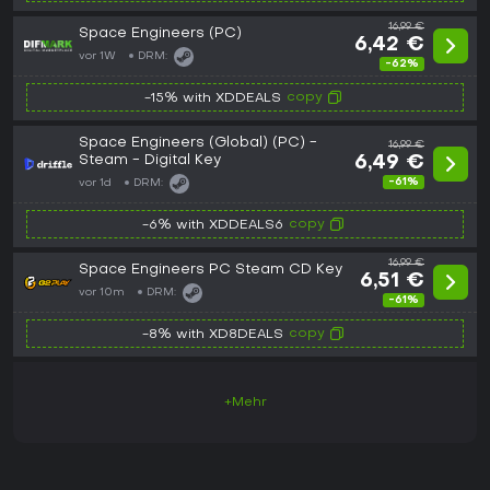
16,99 €
Space Engineers (PC)
6,42 €
vor 1W
DRM:
-62%
copy
-15% with XDDEALS
Space Engineers (Global) (PC) -
16,99 €
Steam - Digital Key
6,49 €
-61%
vor 1d
DRM:
copy
-6% with XDDEALS6
16,99 €
Space Engineers PC Steam CD Key
6,51 €
vor 10m
DRM:
-61%
copy
-8% with XD8DEALS
+Mehr