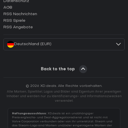
Wie aktiviert man einen Epic Games CD Key?
Datenschutz
AGB
Wie aktiviert man einen GOG CD Key?
RSS Nachrichten
Wie aktiviert man einen Ubisoft Connect CD Key?
RSS Spiele
Wie aktiviert man einen EA App CD Key?
RSS Angebote
Wie aktiviert man einen Battle.net CD Key?
Deutschland (EUR)
Back to the top
© 2026 XD.deals. Alle Rechte vorbehalten.
Alle Marken, Spieltitel, Logos und Bilder sind Eigentum ihrer jeweiligen
Inhaber und werden nur zu Identifizierungs- und Informationszwecken
verwendet.
Haftungsausschluss:
XD.deals ist ein unabhängiger
Preisvergleichs- und Deal-Aggregationsdienst und ist nicht mit
Valve Corporation verbunden oder von ihr unterstützt. Steam und
das Steam-Logo sind Marken und/oder eingetragene Marken der