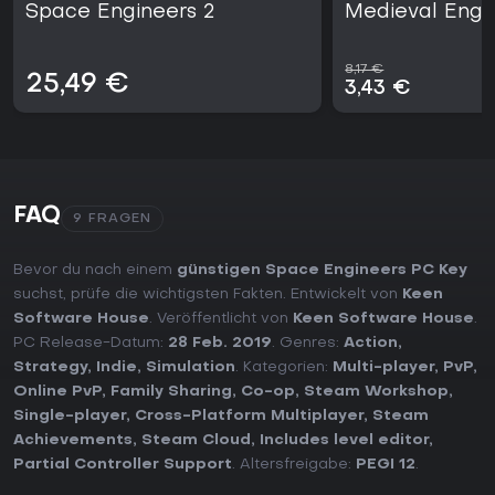
Space Engineers 2
Medieval Engi
8,17 €
25,49 €
3,43 €
FAQ
9 FRAGEN
Bevor du nach einem
günstigen Space Engineers PC Key
suchst, prüfe die wichtigsten Fakten. Entwickelt von
Keen
Software House
. Veröffentlicht von
Keen Software House
.
PC Release-Datum:
28 Feb. 2019
. Genres:
Action
,
Strategy
,
Indie
,
Simulation
. Kategorien:
Multi-player
,
PvP
,
Online PvP
,
Family Sharing
,
Co-op
,
Steam Workshop
,
Single-player
,
Cross-Platform Multiplayer
,
Steam
Achievements
,
Steam Cloud
,
Includes level editor
,
Partial Controller Support
. Altersfreigabe:
PEGI 12
.