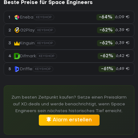
Beste Preise für Space Engineers
6,09 €
1
Eneba
-64%
KEYSHOP
6,39 €
2
G2Play
-62%
KEYSHOP
6,39 €
3
Kinguin
-62%
KEYSHOP
6,42 €
4
Difmark
-62%
KEYSHOP
6,49 €
5
Driffle
-61%
KEYSHOP
Zum besten Zeitpunkt kaufen? Setze einen Preisalarm
auf XD.deals und werde benachrichtigt, wenn Space
Engineers sein nächstes historisches Tief erreicht.
Alarm erstellen