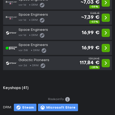
~7,03 €
vor 1d
DRM:
-59%
17,48 €
Space Engineers
~7,39 €
vor 1d
DRM:
-57%
Space Engineers
16,99 €
vor 1d
DRM:
Space Engineers
16,99 €
vor 3W
DRM:
159,24 €
Galactic Pioneers
117,84 €
vor 2d
DRM:
-25%
Keyshops (41)
Risikoinfo:
DRM:
Steam
Microsoft Store