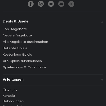
Deals & Spiele
Top-Angebote
Neuste Angebote
Alle Angebote durchsuchen
Beliebte Spiele
Kostenlose Spiele
Alle Spiele durchsuchen
Spieleshops & Gutscheine
Anleitungen
FAQ
Über uns
Anleitungen
Kontakt
Wie aktiviert man einen Steam CD Key?
Belohnungen