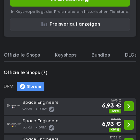
In Keyshops liegt der Preis nahe am historischen Tiefstand.
Preisverlauf anzeigen
Offizielle Shops
Keyshops
Bundles
DLCs
Offizielle Shops (7)
DRM:
Steam
16,99 €
Space Engineers
6,93 €
vor 6d
DRM:
-59%
16,99 €
Space Engineers
6,93 €
vor 6d
DRM:
-59%
17,32 €
Space Engineers