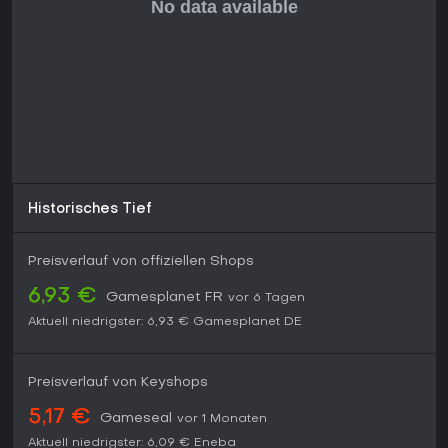
Workshop-Inhalte. Wer Sandbox-Überleben mit tiefem
Engineering mag, findet hier langfristigen Spielspaß.
Historisches Tief
Preisverlauf von offiziellen Shops
6,93 €
Gamesplanet FR
vor 6 Tagen
Aktuell niedrigster:
6,93 €
Gamesplanet DE
Preisverlauf von Keyshops
5,17 €
Gameseal
vor 1 Monaten
Aktuell niedrigster:
6,09 €
Eneba