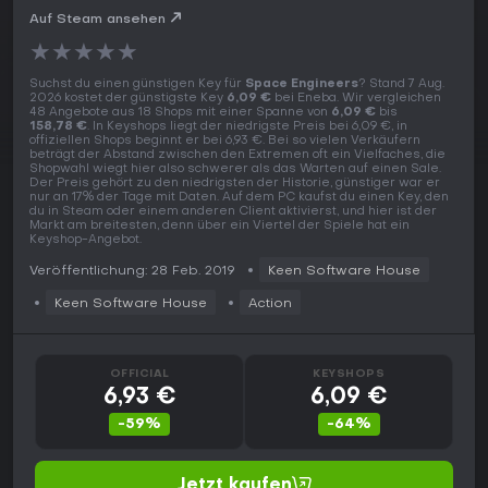
Auf Steam ansehen
★
★
★
★
★
Suchst du einen günstigen Key für
Space Engineers
? Stand 7 Aug.
2026 kostet der günstigste Key
6,09 €
bei Eneba. Wir vergleichen
48 Angebote aus 18 Shops mit einer Spanne von
6,09 €
bis
158,78 €
. In Keyshops liegt der niedrigste Preis bei 6,09 €, in
offiziellen Shops beginnt er bei 6,93 €. Bei so vielen Verkäufern
beträgt der Abstand zwischen den Extremen oft ein Vielfaches, die
Shopwahl wiegt hier also schwerer als das Warten auf einen Sale.
Der Preis gehört zu den niedrigsten der Historie, günstiger war er
nur an 17% der Tage mit Daten. Auf dem PC kaufst du einen Key, den
du in Steam oder einem anderen Client aktivierst, und hier ist der
Markt am breitesten, denn über ein Viertel der Spiele hat ein
Keyshop-Angebot.
Veröffentlichung: 28 Feb. 2019
Keen Software House
Keen Software House
Action
OFFICIAL
KEYSHOPS
6,93 €
6,09 €
-59%
-64%
Jetzt kaufen