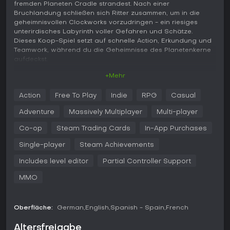
fremden Planeten Cradle strandest. Nach einer
Bruchlandung schließen sich Ritter zusammen, um in die
geheimnisvollen Clockworks vorzudringen - ein riesiges
unterirdisches Labyrinth voller Gefahren und Schätze.
Dieses Koop-Spiel setzt auf schnelle Action, Erkundung und
Teamwork, während du die Geheimnisse des Planetenkerne
aufdeckst.
+Mehr
Gameplay
In Spiral Knights steuerst du einen Ritter mit Schwertern,
Action
Free To Play
Indie
RPG
Casual
Guns oder Bomben, um Feinde in hektischen Kämpfen zu
bezwingen. Der Kern des Spielprinzips besteht darin, durch
Adventure
Massively Multiplayer
Multi-player
die sich ständig wandelnden Ebenen der Clockworks
abzutauchen, wo sich die Umgebungen in Echtzeit
Co-op
Steam Trading Cards
In-App Purchases
verändern und bei jedem Mal neue Herausforderungen
Single-player
Steam Achievements
bieten. Kämpfe erfordern präzises Timing für Angriffe,
Ausweichmanöver und Schildnutzung, während Erkundung
Includes level editor
Partial Controller Support
Rätsel lösen und Ressourcen wie Mineralien sammeln
umfasst - ideal zum Craften und Upgraden von Ausrüstung.
MMO
Customization ist zentral: Hunderte Waffen und Items lassen
sich entdecken und durch Alchemie zu mächtiger Ausrüstung
Oberfläche:
German
English
Spanish - Spain
French
kombinieren. Teamwork ist essenziell, denn Monsterkämpfe
und Fallen erfordern oft Koordination mit anderen Spielern.
Altersfreigabe
Gilden ermöglichen Allianzen zum Ressourcen-Sammeln und