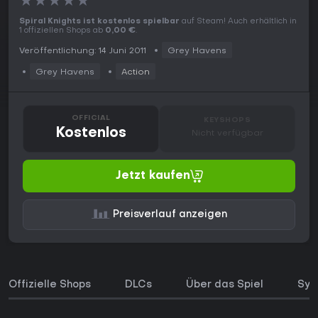
★
★
★
★
★
Spiral Knights ist kostenlos spielbar
auf Steam! Auch erhältlich in
1 offiziellen Shops ab
0,00 €
.
Veröffentlichung: 14 Juni 2011
Grey Havens
Grey Havens
Action
OFFICIAL
KEYSHOPS
Kostenlos
Nicht verfügbar
Jetzt kaufen
Preisverlauf anzeigen
Offizielle Shops
DLCs
Über das Spiel
Sys