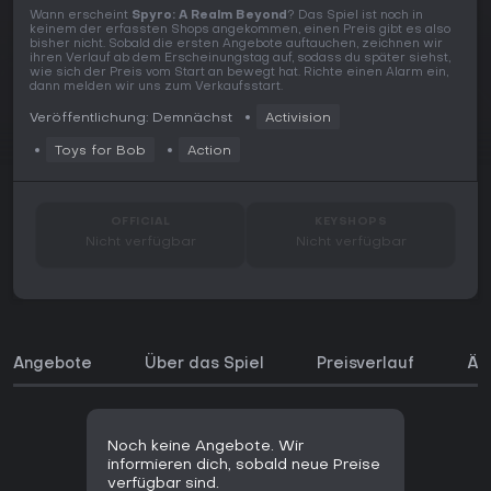
Wann erscheint
Spyro: A Realm Beyond
? Das Spiel ist noch in
keinem der erfassten Shops angekommen, einen Preis gibt es also
bisher nicht. Sobald die ersten Angebote auftauchen, zeichnen wir
ihren Verlauf ab dem Erscheinungstag auf, sodass du später siehst,
wie sich der Preis vom Start an bewegt hat. Richte einen Alarm ein,
dann melden wir uns zum Verkaufsstart.
Veröffentlichung: Demnächst
Activision
Toys for Bob
Action
OFFICIAL
KEYSHOPS
Nicht verfügbar
Nicht verfügbar
Angebote
Über das Spiel
Preisverlauf
Äh
Noch keine Angebote. Wir
informieren dich, sobald neue Preise
verfügbar sind.