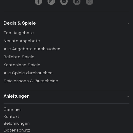
Deals & Spiele
Top-Angebote
Neuste Angebote
Alle Angebote durchsuchen
Beliebte Spiele
Kostenlose Spiele
Alle Spiele durchsuchen
Spieleshops & Gutscheine
Anleitungen
FAQ
Über uns
Anleitungen
Kontakt
Wie aktiviert man einen Steam CD Key?
Belohnungen
Wie aktiviert man einen Epic Games CD Key?
Datenschutz