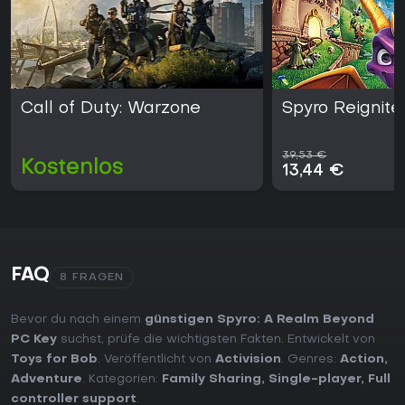
Call of Duty: Warzone
Spyro Reignite
39,53 €
Kostenlos
13,44 €
FAQ
8 FRAGEN
Bevor du nach einem
günstigen Spyro: A Realm Beyond
PC Key
suchst, prüfe die wichtigsten Fakten. Entwickelt von
Toys for Bob
. Veröffentlicht von
Activision
. Genres:
Action
,
Adventure
. Kategorien:
Family Sharing
,
Single-player
,
Full
controller support
.