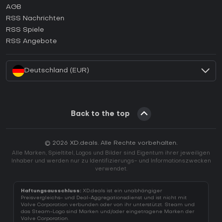
AGB
Wie aktiviert man einen GOG CD Key?
RSS Nachrichten
Wie aktiviert man einen Ubisoft Connect CD Key?
RSS Spiele
Wie aktiviert man einen EA App CD Key?
RSS Angebote
Wie aktiviert man einen Battle.net CD Key?
Deutschland (EUR)
Back to the top
© 2026 XD.deals. Alle Rechte vorbehalten.
Alle Marken, Spieltitel, Logos und Bilder sind Eigentum ihrer jeweiligen
Inhaber und werden nur zu Identifizierungs- und Informationszwecken
verwendet.
Haftungsausschluss:
XD.deals ist ein unabhängiger
Preisvergleichs- und Deal-Aggregationsdienst und ist nicht mit
Valve Corporation verbunden oder von ihr unterstützt. Steam und
das Steam-Logo sind Marken und/oder eingetragene Marken der
Valve Corporation.