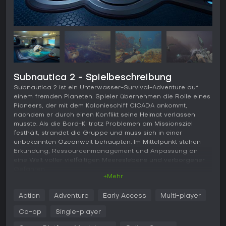
Subnautica 2 - Spielbeschreibung
Subnautica 2 ist ein Unterwasser-Survival-Adventure auf
einem fremden Planeten. Spieler übernehmen die Rolle eines
Pioneers, der mit dem Kolonieschiff CICADA ankommt,
nachdem er durch einen Konflikt seine Heimat verlassen
musste. Als die Bord-KI trotz Problemen am Missionsziel
festhält, strandet die Gruppe und muss sich in einer
unbekannten Ozeanwelt behaupten. Im Mittelpunkt stehen
Erkundung, Ressourcenmanagement und Anpassung an
eine Welt voller vielfältigen Meereslebens und verborgener
Gefahren.
+Mehr
Gameplay
Action
Adventure
Early Access
Multi-player
Im Zentrum steht das Sammeln von Ressourcen, das Fertigen
von Ausrüstung und der stetige Ausbau der eigenen
Co-op
Single-player
Möglichkeiten, um tiefer in den Ozean vorzudringen. Zu