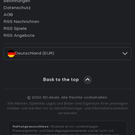
Belohnungen
Wie aktiviert man einen Epic Games CD Key?
Datenschutz
AGB
Wie aktiviert man einen GOG CD Key?
RSS Nachrichten
Wie aktiviert man einen Ubisoft Connect CD Key?
RSS Spiele
Wie aktiviert man einen EA App CD Key?
RSS Angebote
Wie aktiviert man einen Battle.net CD Key?
Deutschland (EUR)
Back to the top
© 2026 XD.deals. Alle Rechte vorbehalten.
Alle Marken, Spieltitel, Logos und Bilder sind Eigentum ihrer jeweiligen
Inhaber und werden nur zu Identifizierungs- und Informationszwecken
verwendet.
Haftungsausschluss:
XD.deals ist ein unabhängiger
Preisvergleichs- und Deal-Aggregationsdienst und ist nicht mit