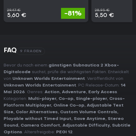
29,47 €
28,95 €
-81%
5,60 €
5,50 €
FAQ
9 FRAGEN
Bevor du nach einem
günstigen Subnautica 2 Xbox-
Digitalcode
suchst, prüfe die wichtigsten Fakten. Entwickelt
von
Unknown Worlds Entertainment
. Veröffentlicht von
Unknown Worlds Entertainment
. PC Release-Datum:
14
Mai 2026
. Genres:
Action
,
Adventure
,
Early Access
.
Kategorien:
Multi-player
,
Co-op
,
Single-player
,
Cross-
Platform Multiplayer
,
Online Co-op
,
Adjustable Text
Size
,
Color Alternatives
,
Custom Volume Controls
,
Playable without Timed Input
,
Save Anytime
,
Stereo
Sound
,
Camera Comfort
,
Adjustable Difficulty
,
Subtitle
Options
. Altersfreigabe:
PEGI 12
.