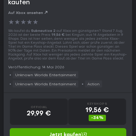
kaufen
Auf Xbox ansehen
★
★
★
★
★
Wo kaufst du
Subnautica 2
auf Xbox am günstigsten? Stand 7 Aug.
2026 ist der beste Preis
19,56 €
bei Kinguin, aus 14 Angeboten in 9
Shops. Das ist hier selten, denn weniger als jedes zehnte Xbox-
Spiel hat ein Keyshop-Angebot. Lohnt sich, aber prüfe zuerst, ob der
Titel im Game Pass steckt. Dieses Spiel war schon günstiger, an
90% der Tage mit Daten. Ein Preisalarm meldet dir den nächsten
Rückgang. Auf Xbox hat weniger als jedes zehnte Spiel ein Keyshop-
Angebot, prüfe also vor dem Kauf, ob der Titel im Game Pass steckt.
Veröffentlichung: 14 Mai 2026
Unknown Worlds Entertainment
Unknown Worlds Entertainment
Action
KEYSHOPS
OFFICIAL
19,56 €
29,99 €
-34%
Jetzt kaufen