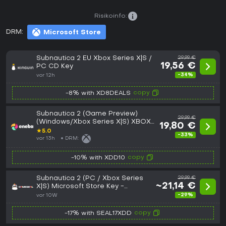
Risikoinfo:
DRM:
Microsoft Store
Subnautica 2 EU Xbox Series X|S /
29,99 €
19,56 €
PC CD Key
-34%
vor 12h
copy
-8% with XD8DEALS
Subnautica 2 (Game Preview)
29,99 €
(Windows/Xbox Series X|S) XBOX
19,80 €
LIVE Key EUROPE
★
5.0
-33%
vor 13h
DRM:
copy
-10% with XDD10
Subnautica 2 (PC / Xbox Series
29,99 €
~21,14 €
X|S) Microsoft Store Key -
GLOBAL
-29%
vor 10W
copy
-17% with SEAL17XDD