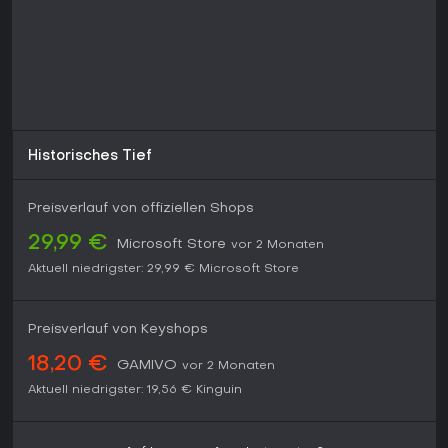
Subnautica 2 richtet sich an Spieler, die Unterwasser-
Survival-Erfahrungen schätzen und bereit sind, ein aktives
Early-Access-Spiel zu begleiten. Der Titel erschien am 14. Mai
2026 für Xbox Series X/S und PC und befindet sich weiterhin
in der Entwicklung mit einer klaren Roadmap für
Verbesserungen und Erweiterungen. Frühe Updates
konzentrieren sich unter anderem auf Biomod-Systeme,
Lageroptionen, Sprint-Mechaniken sowie Koop-Features wie
Voice-Chat und Wiederbelebung. Wer methodische
Historisches Tief
Erkundung, Base-Building und die Entdeckung eines
fremden Ökosystems mag, findet in der aktuellen Version
bereits ein lohnendes Erlebnis - besonders, wenn man durch
Preisverlauf von offiziellen Shops
Feedback die weitere Entwicklung mitgestalten möchte.
Subnautica 2 bietet einen soliden Einstieg in das Universum
29,99 €
Microsoft Store
vor 2 Monaten
und verspricht in den kommenden Monaten und Jahren
Aktuell niedrigster:
29,99 €
Microsoft Store
deutliches Wachstum.
Preisverlauf von Keyshops
18,20 €
GAMIVO
vor 2 Monaten
Aktuell niedrigster:
19,56 €
Kinguin