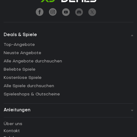
Deals & Spiele
Top-Angebote
Neuste Angebote
Alle Angebote durchsuchen
Beliebte Spiele
Kostenlose Spiele
Alle Spiele durchsuchen
Spieleshops & Gutscheine
Anleitungen
FAQ
Über uns
Anleitungen
Kontakt
Wie aktiviert man einen Steam CD Key?