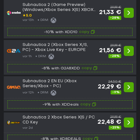
Subnautica 2 (Game Preview)
29,99 €
(Windows/Xbox Series X|S) XBOX
21,33 €
LIVE Key GLOBAL
★
5.0
-28%
vor 13h
DRM:
copy
-10% with XDD10
Subnautica 2 (Xbox Series X/S,
29,99 €
PC) - Xbox Live Key - EUROPE
21,56 €
-28%
vor 1h
DRM:
copy
-8% with G2A8XDD
Subnautica 2 EN EU (Xbox
24,50 €
Series/Xbox - PC)
22,29 €
-9%
vor 12h
DRM:
copy
-9% with XDDeals
Subnautica 2 Xbox Series X|S / PC
29,99 €
22,48 €
CD Key
-25%
vor 2d
copy
-8% with XD8DEALS