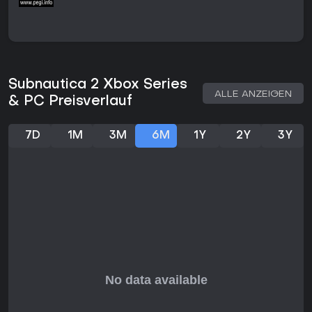
Erlebnis bildet die Grundlage und ermöglicht es, in eigenem
Tempo zu erkunden und zu überleben. Bis zu drei weitere
Spieler können sich für Koop-Sessions anschließen und
gemeinsam Basen errichten, Ressourcen sammeln oder
Ruinen erforschen. Zum Launch stehen vier vorgefertigte
Charaktere zur Verfügung, weitere Anpassungsmöglichkeiten
sind für spätere Updates geplant. Der Koop-Modus fügt sich
Subnautica 2 Xbox Series
nahtlos ein, ohne das Survival-Konzept zu verändern, und
ALLE ANZEIGEN
& PC Preisverlauf
enthält keine kompetitiven Elemente wie PvP.
Exploration and Survival Systems
7D
1M
3M
6M
1Y
2Y
3Y
Die Biome reichen von bunten Flachwasserzonen bis hin zu
anspruchsvolleren Tiefenregionen, die bessere Ausrüstung
und Fahrzeuge erfordern. Spieler sammeln
Biodiversitätsdaten, die bei der Fertigung helfen und
Umweltgefahren verringern. Der Basisbau spielt eine
zentrale Rolle für das langfristige Überleben und bietet
einen sicheren Ort zum Ausruhen, Herstellen und Planen. Mit
fortschreitender Entwicklung werden weitere Biome,
Kreaturen und Handlungselemente hinzukommen. Die aktuelle
Early-Access-Version legt dafür das Fundament und wächst
durch regelmäßige Updates.
Lohnt es sich?