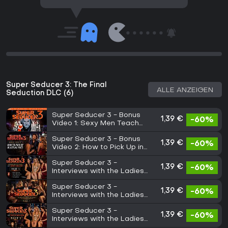
Super Seducer 3: The Final
ALLE ANZEIGEN
Seduction DLC (6)
Super Seducer 3 - Bonus
1,39 €
-60%
Video 1: Sexy Men Teach
Sex + The Fashion of Super
Super Seducer 3 - Bonus
Seducer
1,39 €
-60%
Video 2: How to Pick Up in
Actual Fact
Super Seducer 3 -
1,39 €
-60%
Interviews with the Ladies
of Super Seducer Part 1
Super Seducer 3 -
1,39 €
-60%
Interviews with the Ladies
of Super Seducer - Part 2
Super Seducer 3 -
1,39 €
-60%
Interviews with the Ladies
of Super Seducer - Part 3