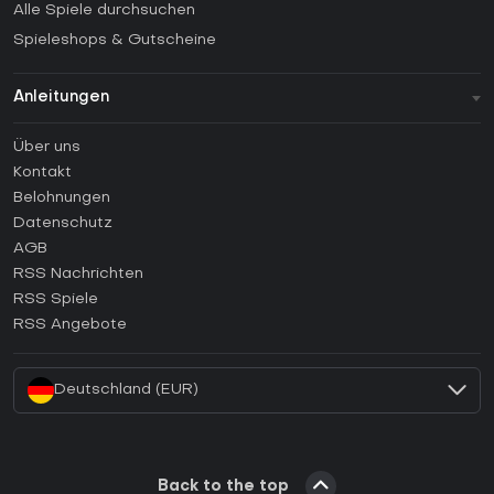
Alle Spiele durchsuchen
Spieleshops & Gutscheine
Anleitungen
FAQ
Über uns
Anleitungen
Kontakt
Wie aktiviert man einen Steam CD Key?
Belohnungen
Wie aktiviert man einen Epic Games CD Key?
Datenschutz
AGB
Wie aktiviert man einen GOG CD Key?
RSS Nachrichten
Wie aktiviert man einen Ubisoft Connect CD Key?
RSS Spiele
Wie aktiviert man einen EA App CD Key?
RSS Angebote
Wie aktiviert man einen Battle.net CD Key?
Deutschland (EUR)
Back to the top