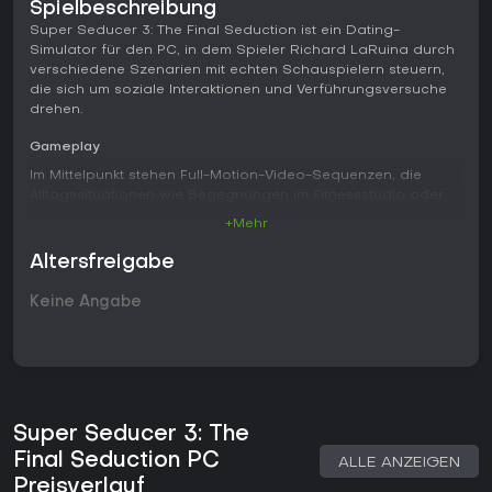
Spielbeschreibung
Super Seducer 3: The Final Seduction ist ein Dating-
Simulator für den PC, in dem Spieler Richard LaRuina durch
verschiedene Szenarien mit echten Schauspielern steuern,
die sich um soziale Interaktionen und Verführungsversuche
drehen.
Gameplay
Im Mittelpunkt stehen Full-Motion-Video-Sequenzen, die
Alltagssituationen wie Begegnungen im Fitnessstudio oder
auf Partys abbilden. An entscheidenden Stellen wählt man
+Mehr
aus mehreren Dialogoptionen, die den weiteren Verlauf und
die Reaktion der Frau beeinflussen. Ein Detroit-Style-
Altersfreigabe
Flussdiagramm zeichnet jede Entscheidung auf und zeigt
alternative Wege durch die Szenarien, sodass man diese
Keine Angabe
erneut spielen kann, ohne von vorne beginnen zu müssen.
Manche Abschnitte enthalten schnelle Reaktionssequenzen,
bei denen man zur richtigen Zeit Tasten drücken muss, um
Aktionen wie Tanzen oder Gewichtheben auszuführen. Vor
jedem Szenario lassen sich Modi aktivieren, die
Scherzantworten entfernen oder Feedback-Anzeigen
Super Seducer 3: The
ausblenden und so den Schwierigkeitsgrad erhöhen. Ein
integriertes Ratgeberbuch sammelt Erkenntnisse aus
Final Seduction PC
ALLE ANZEIGEN
erfolgreichen Durchläufen und ermöglicht es, hinterher
Preisverlauf