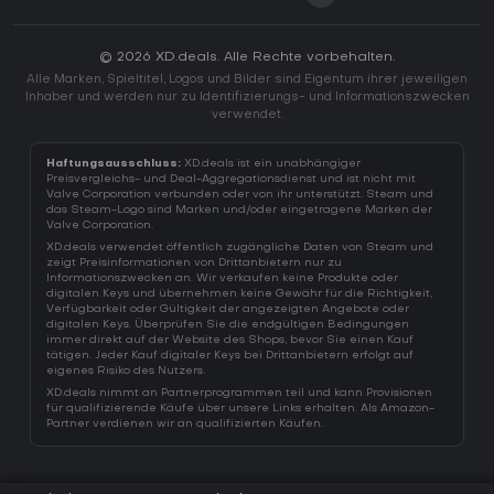
© 2026 XD.deals. Alle Rechte vorbehalten.
Alle Marken, Spieltitel, Logos und Bilder sind Eigentum ihrer jeweiligen
Inhaber und werden nur zu Identifizierungs- und Informationszwecken
verwendet.
Haftungsausschluss:
XD.deals ist ein unabhängiger
Preisvergleichs- und Deal-Aggregationsdienst und ist nicht mit
Valve Corporation verbunden oder von ihr unterstützt. Steam und
das Steam-Logo sind Marken und/oder eingetragene Marken der
Valve Corporation.
XD.deals verwendet öffentlich zugängliche Daten von Steam und
zeigt Preisinformationen von Drittanbietern nur zu
Informationszwecken an. Wir verkaufen keine Produkte oder
digitalen Keys und übernehmen keine Gewähr für die Richtigkeit,
Verfügbarkeit oder Gültigkeit der angezeigten Angebote oder
digitalen Keys. Überprüfen Sie die endgültigen Bedingungen
immer direkt auf der Website des Shops, bevor Sie einen Kauf
tätigen. Jeder Kauf digitaler Keys bei Drittanbietern erfolgt auf
eigenes Risiko des Nutzers.
XD.deals nimmt an Partnerprogrammen teil und kann Provisionen
für qualifizierende Käufe über unsere Links erhalten. Als Amazon-
Partner verdienen wir an qualifizierten Käufen.