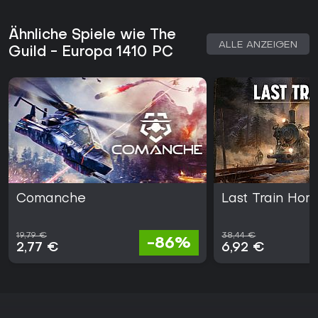
Ähnliche Spiele wie The
ALLE ANZEIGEN
Guild - Europa 1410 PC
Comanche
Last Train Ho
19,79 €
38,44 €
-86%
2,77 €
6,92 €