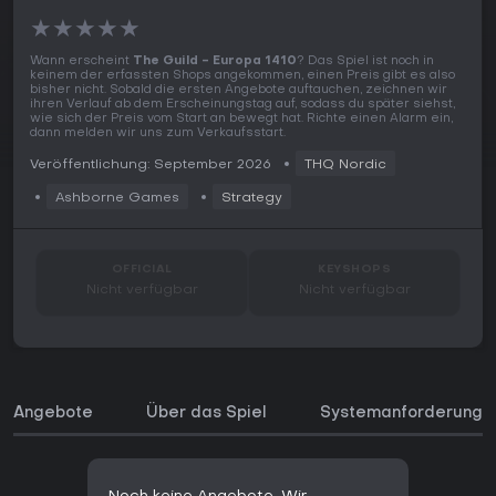
★
★
★
★
★
Wann erscheint
The Guild - Europa 1410
? Das Spiel ist noch in
keinem der erfassten Shops angekommen, einen Preis gibt es also
bisher nicht. Sobald die ersten Angebote auftauchen, zeichnen wir
ihren Verlauf ab dem Erscheinungstag auf, sodass du später siehst,
wie sich der Preis vom Start an bewegt hat. Richte einen Alarm ein,
dann melden wir uns zum Verkaufsstart.
Veröffentlichung: September 2026
THQ Nordic
Ashborne Games
Strategy
OFFICIAL
KEYSHOPS
Nicht verfügbar
Nicht verfügbar
Angebote
Über das Spiel
Systemanforderunge