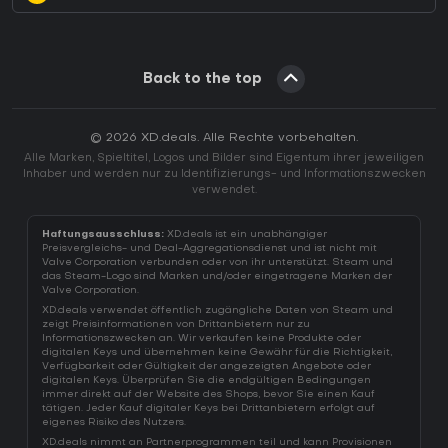
Back to the top
© 2026 XD.deals. Alle Rechte vorbehalten.
Alle Marken, Spieltitel, Logos und Bilder sind Eigentum ihrer jeweiligen
Inhaber und werden nur zu Identifizierungs- und Informationszwecken
verwendet.
Haftungsausschluss:
XD.deals ist ein unabhängiger
Preisvergleichs- und Deal-Aggregationsdienst und ist nicht mit
Valve Corporation verbunden oder von ihr unterstützt. Steam und
das Steam-Logo sind Marken und/oder eingetragene Marken der
Valve Corporation.
XD.deals verwendet öffentlich zugängliche Daten von Steam und
zeigt Preisinformationen von Drittanbietern nur zu
Informationszwecken an. Wir verkaufen keine Produkte oder
digitalen Keys und übernehmen keine Gewähr für die Richtigkeit,
Verfügbarkeit oder Gültigkeit der angezeigten Angebote oder
digitalen Keys. Überprüfen Sie die endgültigen Bedingungen
immer direkt auf der Website des Shops, bevor Sie einen Kauf
tätigen. Jeder Kauf digitaler Keys bei Drittanbietern erfolgt auf
eigenes Risiko des Nutzers.
XD.deals nimmt an Partnerprogrammen teil und kann Provisionen