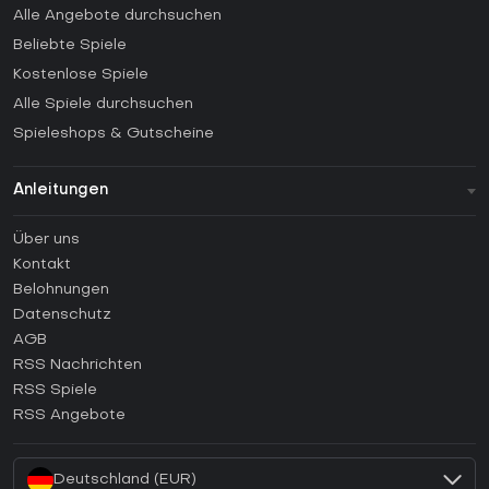
Alle Angebote durchsuchen
Beliebte Spiele
Kostenlose Spiele
Alle Spiele durchsuchen
Spieleshops & Gutscheine
Anleitungen
FAQ
Über uns
Anleitungen
Kontakt
Wie aktiviert man einen Steam CD Key?
Belohnungen
Wie aktiviert man einen Epic Games CD Key?
Datenschutz
AGB
Wie aktiviert man einen GOG CD Key?
RSS Nachrichten
Wie aktiviert man einen Ubisoft Connect CD Key?
RSS Spiele
Wie aktiviert man einen EA App CD Key?
RSS Angebote
Wie aktiviert man einen Battle.net CD Key?
Deutschland (EUR)