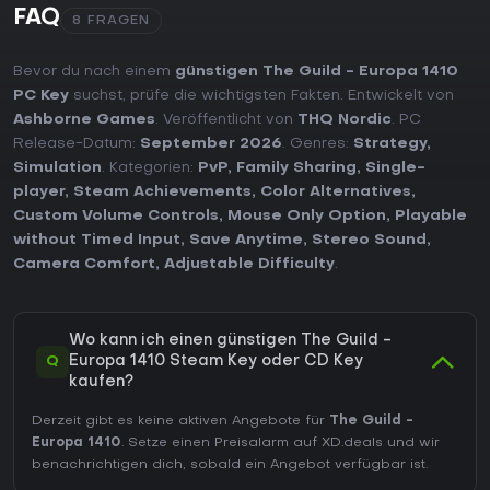
FAQ
8 FRAGEN
Bevor du nach einem
günstigen The Guild - Europa 1410
PC Key
suchst, prüfe die wichtigsten Fakten. Entwickelt von
Ashborne Games
. Veröffentlicht von
THQ Nordic
. PC
Release-Datum:
September 2026
. Genres:
Strategy
,
Simulation
. Kategorien:
PvP
,
Family Sharing
,
Single-
player
,
Steam Achievements
,
Color Alternatives
,
Custom Volume Controls
,
Mouse Only Option
,
Playable
without Timed Input
,
Save Anytime
,
Stereo Sound
,
Camera Comfort
,
Adjustable Difficulty
.
Wo kann ich einen günstigen The Guild -
Q
Europa 1410 Steam Key oder CD Key
kaufen?
Derzeit gibt es keine aktiven Angebote für
The Guild -
Europa 1410
. Setze einen Preisalarm auf XD.deals und wir
benachrichtigen dich, sobald ein Angebot verfügbar ist.