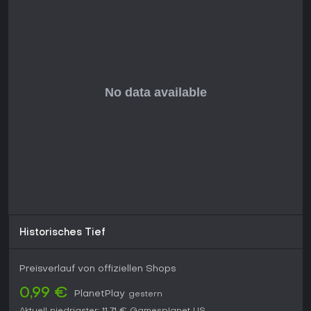
Als Komplettpaket seit 2012 ohne laufende Updates
verfügbar, bietet die Definitive Series von 2019 grafische
Verbesserungen.
Fans von storygetriebenen Adventures mit
Entscheidungsmechanik und Zombie-Horror kommen voll auf
ihre Kosten. Action-Jäger könnten die simplen Rätsel und
QTEs als lahm empfinden, doch die folgenschweren Wahlen
machen es zu einem unvergesslichen Highlight mit
bleibender emotionaler Wucht.
Historisches Tief
Preisverlauf von offiziellen Shops
0,99 €
PlanetPlay
gestern