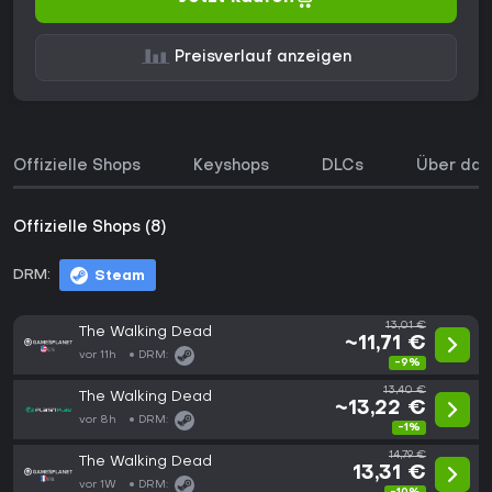
Preisverlauf anzeigen
Offizielle Shops
Keyshops
DLCs
Über das
Offizielle Shops (8)
DRM:
Steam
13,01 €
The Walking Dead
~11,71 €
vor 11h
DRM:
-9%
13,40 €
The Walking Dead
~13,22 €
vor 8h
DRM:
-1%
14,79 €
The Walking Dead
13,31 €
vor 1W
DRM: