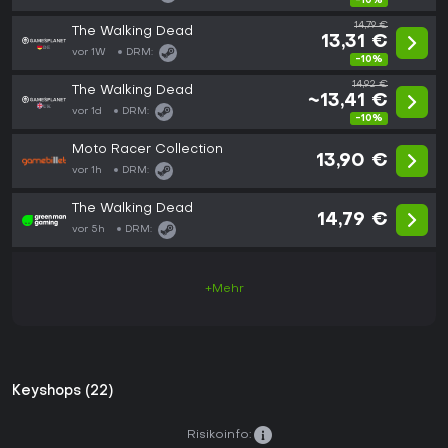
-10%
14,79 €
The Walking Dead
13,31 €
vor 1W
DRM:
-10%
14,92 €
The Walking Dead
~13,41 €
vor 1d
DRM:
-10%
Moto Racer Collection
13,90 €
vor 1h
DRM:
The Walking Dead
14,79 €
vor 5h
DRM:
+Mehr
Keyshops (22)
Risikoinfo: