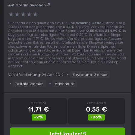
Auf Steam ansehen
★
★
★
★
★
Suchst du einen günstigen Key für
The Walking Dead
? Stand 8 Aug.
2026 kostet der günstigste Key
0,55 €
bei G2A. Wir vergleichen 30
Angebote aus 18 Shops mit einer Spanne von
0,55 €
bis
234,99 €
. In
Keyshops liegt der niedrigste Preis bei 0,55 €, in offiziellen Shops
beginnt er bei 11,71 €. Bei so vielen Verkäufern beträgt der Abstand
zwischen den Extremen oft ein Vielfaches, die Shopwahl wiegt hier
also schwerer als das Warten auf einen Sale. Dieses Spiel war
schon günstiger, an 77% der Tage mit Daten. Ein Preisalarm meldet
dir den nächsten Rückgang. Auf dem PC kaufst du einen Key, den du
in Steam oder einem anderen Client aktivierst, und hier ist der Markt
am breitesten, denn über ein Viertel der Spiele hat ein Keyshop-
Angebot.
Veröffentlichung: 24 Apr. 2012
Skybound Games
Telltale Games
Adventure
OFFICIAL
KEYSHOPS
11,71 €
0,55 €
-9%
-96%
Jetzt kaufen