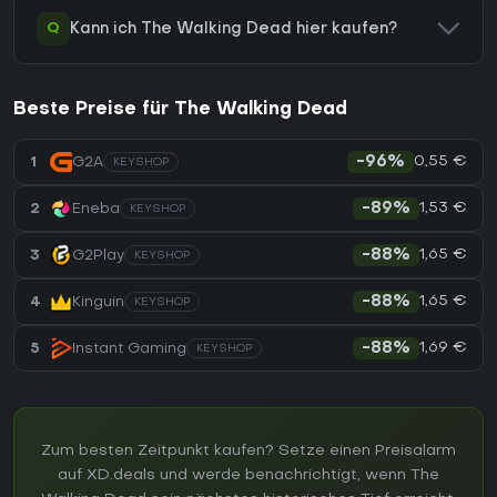
Q
Kann ich The Walking Dead hier kaufen?
Beste Preise für The Walking Dead
0,55 €
1
G2A
-96%
KEYSHOP
1,53 €
2
Eneba
-89%
KEYSHOP
1,65 €
3
G2Play
-88%
KEYSHOP
1,65 €
4
Kinguin
-88%
KEYSHOP
1,69 €
5
Instant Gaming
-88%
KEYSHOP
Zum besten Zeitpunkt kaufen? Setze einen Preisalarm
auf XD.deals und werde benachrichtigt, wenn The