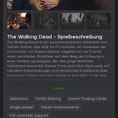
The Walking Dead - Spielbeschreibung
The Walking Dead ist ein episodenbasiertes Adventure von
Telltale Games, das 2012 für PC erschien. Im Universum der
Comicreihe von Robert Kirkman begleitet es Lee Everett,
einen verurteilten Straftäter auf dem Weg der Erlösung in
einer Zombie-Apokalypse, der das junge Mädchen
Clementine beschützt. Dieses Point-and-Click-Spiel setzt auf
narrative Entscheidungen und emotionale Erzählkunst statt
klassischer Action und zieht Spieler in eine Welt, in der das
Überleben von harten Wahlen abhängt.
+Mehr
Gameplay
Im Kern von The Walking Dead stehen Point-and-Click-
Adventure
Family Sharing
Steam Trading Cards
Mechaniken: Spieler erkunden Umgebungen, interagieren mit
Objekten und lösen einfache Rätsel, um die Story
Single-player
Steam Achievements
voranzutreiben. Dialogentscheidungen sind zentral und
formen Beziehungen sowie Ausgänge durch zeitlich
Full controller support