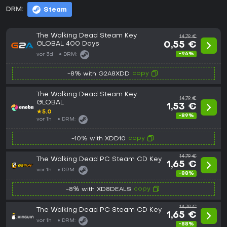
DRM:
Steam
The Walking Dead Steam Key
14,79 €
GLOBAL 400 Days
0,55 €
-96%
vor 3d
DRM:
copy
-8% with G2A8XDD
The Walking Dead Steam Key
14,79 €
GLOBAL
1,53 €
★
5.0
-89%
vor 1h
DRM:
copy
-10% with XDD10
14,79 €
The Walking Dead PC Steam CD Key
1,65 €
vor 1h
DRM:
-88%
copy
-8% with XD8DEALS
14,79 €
The Walking Dead PC Steam CD Key
1,65 €
vor 1h
DRM:
-88%