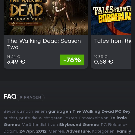
The Walking Dead: Season
Tales from the
Two
14,54 €
19,33 €
-76%
3,49 €
0,58 €
FAQ
9 FRAGEN
Bevor du nach einem
günstigen The Walking Dead PC Key
suchst, prüfe die wichtigsten Fakten. Entwickelt von
Telltale
Games
. Veröffentlicht von
Skybound Games
. PC Release-
Datum:
24 Apr. 2012
. Genres:
Adventure
. Kategorien:
Family