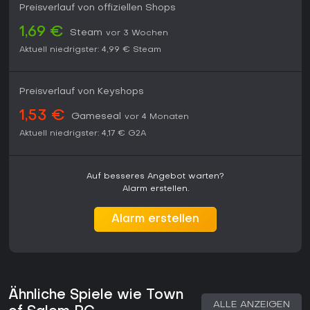
30 Tage.
Preisverlauf von offiziellen Shops
Wer in Gruppen blüht, wo Bluff und Teamwork entscheiden,
1,69 €
Steam
vor 3 Wochen
findet hier Replay-Wert durch abwechslungsreiche Rollen
Aktuell niedrigster:
4,99 €
Steam
und Modi. Casual-Spieler mit Freunden greifen zu Custom-
Lobbies, Competitive zu Ranked-Challenges. Solo- oder
Action-Fans kommen weniger auf ihre Kosten. Mit etablierter
Community und präzisen Mechanics lohnt es sich für alle,
Preisverlauf von Keyshops
die Social-Strategy-Titel entdecken wollen.
1,53 €
Gameseal
vor 4 Monaten
Aktuell niedrigster:
4,17 €
G2A
Auf besseres Angebot warten?
Alarm erstellen.
Alarm erstellen
Ähnliche Spiele wie Town
ALLE ANZEIGEN