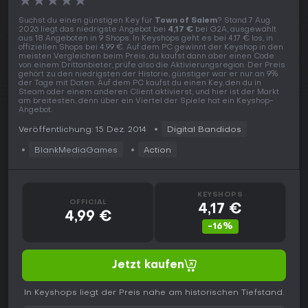
★
★
★
★
★
Suchst du einen günstigen Key für
Town of Salem
? Stand 7 Aug.
2026 liegt das niedrigste Angebot bei
4,17 €
bei G2A, ausgewählt
aus 18 Angeboten in 9 Shops. In Keyshops geht es bei 4,17 € los, in
offiziellen Shops bei 4,99 €. Auf dem PC gewinnt der Keyshop in den
meisten Vergleichen beim Preis, du kaufst dann aber einen Code
von einem Drittanbieter, prüfe also die Aktivierungsregion. Der Preis
gehört zu den niedrigsten der Historie, günstiger war er nur an 9%
der Tage mit Daten. Auf dem PC kaufst du einen Key, den du in
Steam oder einem anderen Client aktivierst, und hier ist der Markt
am breitesten, denn über ein Viertel der Spiele hat ein Keyshop-
Angebot.
Veröffentlichung: 15 Dez. 2014
Digital Bandidos
BlankMediaGames
Action
KEYSHOPS
OFFICIAL
4,17 €
4,99 €
-16%
Jetzt kaufen
In Keyshops liegt der Preis nahe am historischen Tiefstand.