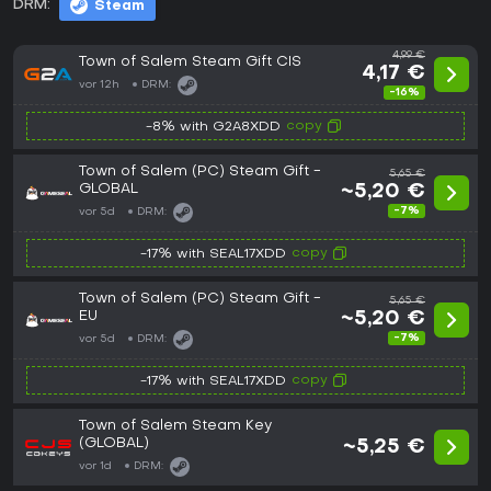
DRM:
Steam
4,99 €
Town of Salem Steam Gift CIS
4,17 €
vor 12h
DRM:
-16%
copy
-8% with G2A8XDD
Town of Salem (PC) Steam Gift -
5,65 €
GLOBAL
~5,20 €
-7%
vor 5d
DRM:
copy
-17% with SEAL17XDD
Town of Salem (PC) Steam Gift -
5,65 €
EU
~5,20 €
-7%
vor 5d
DRM:
copy
-17% with SEAL17XDD
Town of Salem Steam Key
(GLOBAL)
~5,25 €
vor 1d
DRM: