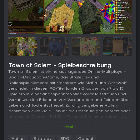
Town of Salem - Spielbeschreibung
Town of Salem ist ein herausragendes Online-Multiplayer-
Social-Deduction-Game, das Strategie- und
Rollenspielelemente mit Klassikern wie Mafia und Werewolf
verbindet. In diesem PC-Titel landen Gruppen von 7 bis 15
Spielern in einer angespannten Welt voller Misstrauen und
Verrat, wo das Erkennen von Verbündeten und Feinden über
Leben und Tod entscheidet. Zufällig vergebene Rollen
bestimmen eure Ziele - ob ihr die Unschuldigen schützt oder
unbemerkt Chaos stiftet. Der Fokus auf Kommunikation, Logik
und Bluffen sorgt für unvorhersehbare Partien, die soziale
+Mehr
Fähigkeiten und taktisches Denken auf die Probe stellen.
Gameplay
Action
Strategy
RPG
Casual