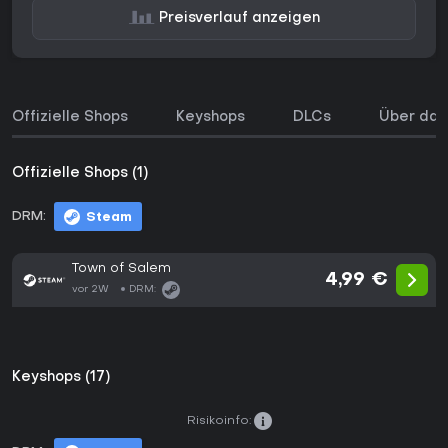
Preisverlauf anzeigen
Offizielle Shops
Keyshops
DLCs
Über das
Offizielle Shops (1)
DRM:
Steam
Town of Salem
4,99 €
vor 2W
DRM:
Keyshops (17)
Risikoinfo: