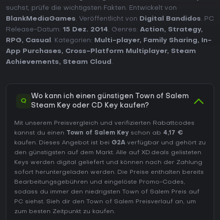
suchst, prüfe die wichtigsten Fakten. Entwickelt von
BlankMediaGames
. Veröffentlicht von
Digital Bandidos
. PC
Release-Datum:
15 Dez. 2014
. Genres:
Action
,
Strategy
,
RPG
,
Casual
. Kategorien:
Multi-player
,
Family Sharing
,
In-
App Purchases
,
Cross-Platform Multiplayer
,
Steam
Achievements
,
Steam Cloud
.
Wo kann ich einen günstigen Town of Salem
Q
Steam Key oder CD Key kaufen?
Mit unserem Preisvergleich und verifizierten Rabattcodes
kannst du einen
Town of Salem Key
schon ab
4,17 €
kaufen. Dieses Angebot ist bei
G2A
verfügbar und gehört zu
den günstigsten auf dem Markt. Alle auf XD.deals gelisteten
Keys werden digital geliefert und können nach der Zahlung
sofort heruntergeladen werden. Die Preise enthalten bereits
Bearbeitungsgebühren und eingelöste Promo-Codes,
sodass du immer den niedrigsten Town of Salem Preis auf
PC
siehst. Sieh dir den
Town of Salem Preisverlauf
an, um
zum besten Zeitpunkt zu kaufen.