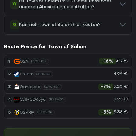
Ist Town of Salem im PC Game Pass oder
Q
anderen Abonnements enthalten?
Q
Kann ich Town of Salem hier kaufen?
Beste Preise für Town of Salem
4,17 €
1
G2A
-16%
KEYSHOP
4,99 €
2
Steam
OFFICIAL
5,20 €
3
Gameseal
-7%
KEYSHOP
5,25 €
4
CJS-CDKeys
KEYSHOP
5,38 €
5
G2Play
-8%
KEYSHOP