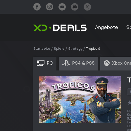
Angebote
S
Startseite
Spiele
Strategy
Tropico 6
PC
PS4 & PS5
Xbox One
T
Su
K
5,
be
Ex
ei