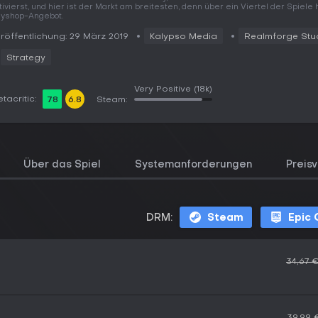
tivierst, und hier ist der Markt am breitesten, denn über ein Viertel der Spiele 
yshop-Angebot.
röffentlichung: 29 März 2019
Kalypso Media
Realmforge Stu
Strategy
Very Positive
(18k)
tacritic:
78
6.8
Steam:
Über das Spiel
Systemanforderungen
Preisv
DRM:
Steam
Epic
34,67 
39,99 