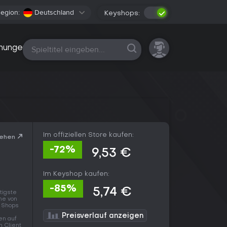
egion:
Deutschland
Keyshops:
Alle Plattformen
nungen
Im offiziellen Store kaufen:
sehen
-72%
9,53 €
Im Keyshop kaufen:
-85%
5,74 €
tigste
ne von
n Shops
n
Preisverlauf anzeigen
en auf
n Client