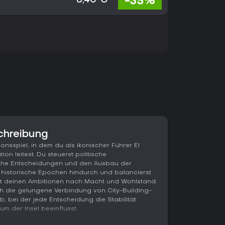
-35%
8,40 €
schreibung
ionsspiel, in dem du als ikonischer Führer El
ion leitest. Du steuerst politische
iche Entscheidungen und den Ausbau der
e historische Epochen hindurch und balancierst
it deinen Ambitionen nach Macht und Wohlstand.
ch die gelungene Verbindung von City-Building-
ab, bei der jede Entscheidung die Stabilität
 der Insel beeinflusst.