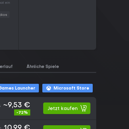
hat ein
dios
erlauf
Ähnliche Spiele
 Games Launcher
Microsoft Store
~9,53 €
€
Jetzt kaufen
-72%
10,99 €
€