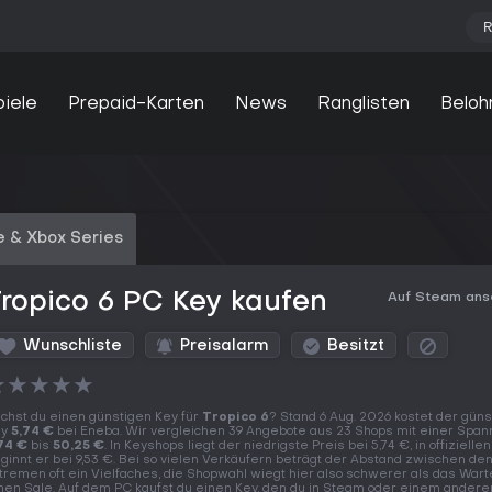
R
piele
Prepaid-Karten
News
Ranglisten
Beloh
 & Xbox Series
ropico 6 PC Key kaufen
Auf Steam an
Wunschliste
Preisalarm
Besitzt
★
★
★
★
★
chst du einen günstigen Key für
Tropico 6
? Stand 6 Aug. 2026 kostet der güns
ey
5,74 €
bei Eneba. Wir vergleichen 39 Angebote aus 23 Shops mit einer Span
74 €
bis
50,25 €
. In Keyshops liegt der niedrigste Preis bei 5,74 €, in offizielle
ginnt er bei 9,53 €. Bei so vielen Verkäufern beträgt der Abstand zwischen de
tremen oft ein Vielfaches, die Shopwahl wiegt hier also schwerer als das Wart
nen Sale. Auf dem PC kaufst du einen Key, den du in Steam oder einem andere