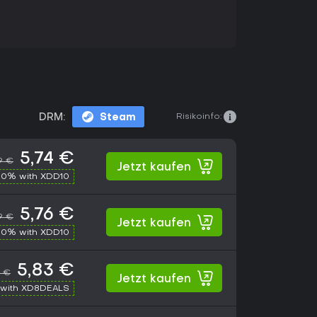
Risikoinfo:
DRM:
Steam
5,74 €
9 €
Jetzt kaufen
10% with XDD10
5,76 €
9 €
Jetzt kaufen
10% with XDD10
5,83 €
9 €
Jetzt kaufen
with XD8DEALS