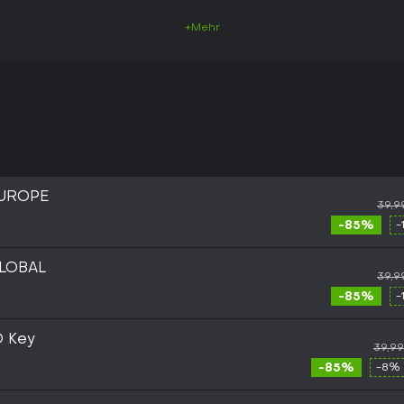
+Mehr
EUROPE
39,9
-85%
-
GLOBAL
39,9
-85%
-
D Key
39,9
-85%
-8% 