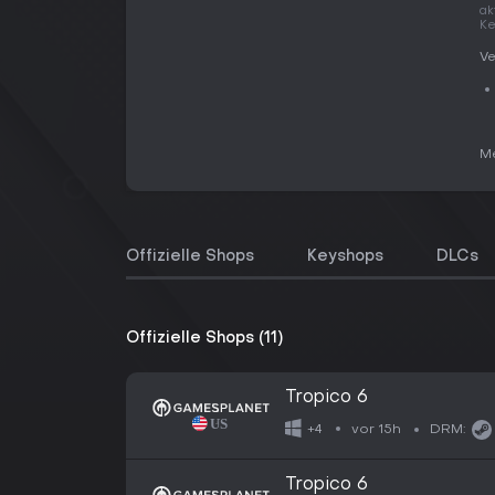
ak
Ke
Ve
Me
Offizielle Shops
Keyshops
DLCs
Offizielle Shops (11)
Tropico 6
vor 15h
+4
DRM:
Tropico 6