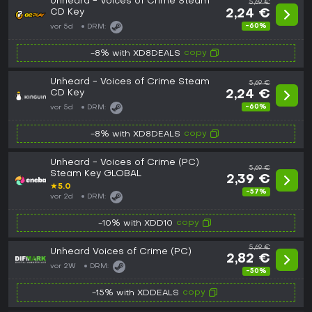
Unheard - Voices of Crime Steam
5,69 €
CD Key
2,24 €
-60%
vor 5d
DRM:
copy
-8% with XD8DEALS
Unheard - Voices of Crime Steam
5,69 €
CD Key
2,24 €
-60%
vor 5d
DRM:
copy
-8% with XD8DEALS
Unheard - Voices of Crime (PC)
5,69 €
Steam Key GLOBAL
2,39 €
★
5.0
-57%
vor 2d
DRM:
copy
-10% with XDD10
5,69 €
Unheard Voices of Crime (PC)
2,82 €
vor 2W
DRM:
-50%
copy
-15% with XDDEALS