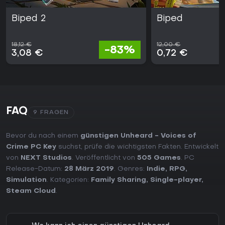
Biped 2
Biped
18,12 €
12,00 €
-83%
3,08 €
0,72 €
FAQ
9 FRAGEN
Bevor du nach einem
günstigen Unheard - Voices of
Crime PC Key
suchst, prüfe die wichtigsten Fakten. Entwickelt
von
NEXT Studios
. Veröffentlicht von
505 Games
. PC
Release-Datum:
28 März 2019
. Genres:
Indie
,
RPG
,
Simulation
. Kategorien:
Family Sharing
,
Single-player
,
Steam Cloud
.