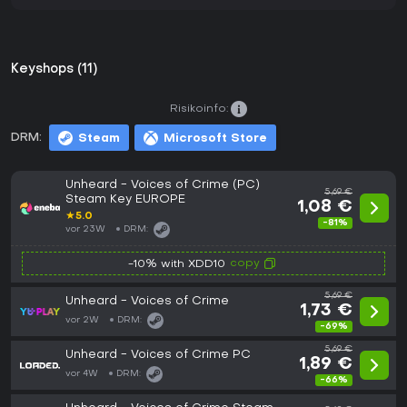
Keyshops (11)
Risikoinfo:
DRM:
Steam
Microsoft Store
Unheard - Voices of Crime (PC)
5,69 €
Steam Key EUROPE
1,08 €
★
5.0
-81%
vor 23W
DRM:
copy
-10% with XDD10
5,69 €
Unheard - Voices of Crime
1,73 €
vor 2W
DRM:
-69%
5,69 €
Unheard - Voices of Crime PC
1,89 €
vor 4W
DRM:
-66%