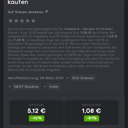
kaufen
Auf Steam ansehen
★
★
★
★
★
Suchst du einen günstigen Key für
Unheard - Voices of Crime
?
Stand 7 Aug. 2026 kostet der günstigste Key
1,08 €
bei Eneba. Wir
vergleichen 22 Angebote aus 19 Shops mit einer Spanne von
1,08 €
bis
7,68 €
. In Keyshops liegt der niedrigste Preis bei 1,08 €, in
offiziellen Shops beginnt er bei 5,12 €. Bei so vielen Verkäufern
beträgt der Abstand zwischen den Extremen oft ein Vielfaches, die
Shopwahl wiegt hier also schwerer als das Warten auf einen Sale.
Dieses Spiel war schon günstiger, an 98% der Tage mit Daten. Ein
Preisalarm meldet dir den nächsten Rückgang. Auf dem PC kaufst du
einen Key, den du in Steam oder einem anderen Client aktivierst,
und hier ist der Markt am breitesten, denn über ein Viertel der
Spiele hat ein Keyshop-Angebot.
Veröffentlichung: 28 März 2019
505 Games
NEXT Studios
Indie
OFFICIAL
KEYSHOPS
5,12 €
1,08 €
-10%
-81%