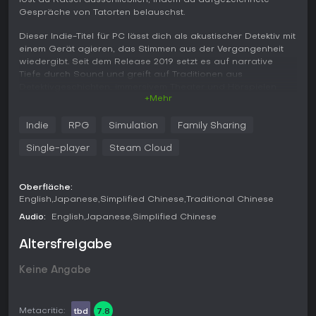
löst du Rätsel ausschließlich, indem du aufgezeichnete
Gespräche von Tatorten belauschst.
Dieser Indie-Titel für PC lässt dich als akustischer Detektiv mit
einem Gerät agieren, das Stimmen aus der Vergangenheit
wiedergibt. Seit dem Release 2019 setzt es auf narrative
Tiefe durch Sound und greift auf Traditionen aus
Detektivgeschichten, immersivem Theater und Hörspielen
+Mehr
zurück. Die nicht-lineare Erzählweise fordert dich heraus,
Hinweise ohne direkte Steuerung der Charaktere zu
verbinden - ein frischer Ansatz für Mystery-Lösungen im
Indie
RPG
Simulation
Family Sharing
Simulation-Genre.
Single-player
Steam Cloud
Gameplay
Das Herzstück bilden Audio-Abhör-Mechaniken, mit denen
Oberfläche:
du Details zu diversen Verbrechen aufdeckst. Du bewegst
English
Japanese
Simplified Chinese
Traditional Chinese
dich in 2D-Top-Down-Ansichten von Tatorten und
Audio:
English
Japanese
Simplified Chinese
positionierst dich, um Echtzeit-Gespräche mitzubekommen.
Zu den Kernsystemen zählen das Zuordnen von Stimmen zu
Altersfreigabe
Charakternamen, das Nachverfolgen von Bewegungen
anhand akustischer Hinweise sowie das Zusammenfügen
von Motiven und Beziehungen rein aus Dialogen.
Keine Angabe
Das Wiederholen von Abschnitten ist essenziell, da du
unbegrenzt Zugriff auf Audio-Clips hast und mehrmaliges
Metacritic:
tbd
7.8