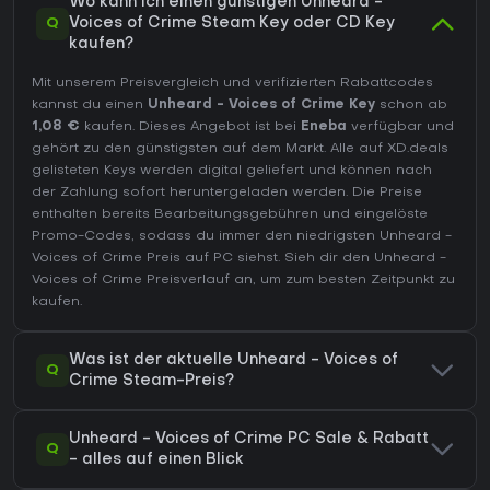
Wo kann ich einen günstigen Unheard -
Q
Voices of Crime Steam Key oder CD Key
kaufen?
Mit unserem Preisvergleich und verifizierten Rabattcodes
kannst du einen
Unheard - Voices of Crime Key
schon ab
1,08 €
kaufen. Dieses Angebot ist bei
Eneba
verfügbar und
gehört zu den günstigsten auf dem Markt. Alle auf XD.deals
gelisteten Keys werden digital geliefert und können nach
der Zahlung sofort heruntergeladen werden. Die Preise
enthalten bereits Bearbeitungsgebühren und eingelöste
Promo-Codes, sodass du immer den niedrigsten Unheard -
Voices of Crime Preis auf
PC
siehst. Sieh dir den
Unheard -
Voices of Crime Preisverlauf
an, um zum besten Zeitpunkt zu
kaufen.
Was ist der aktuelle Unheard - Voices of
Q
Crime Steam-Preis?
Unheard - Voices of Crime PC Sale & Rabatt
Q
- alles auf einen Blick