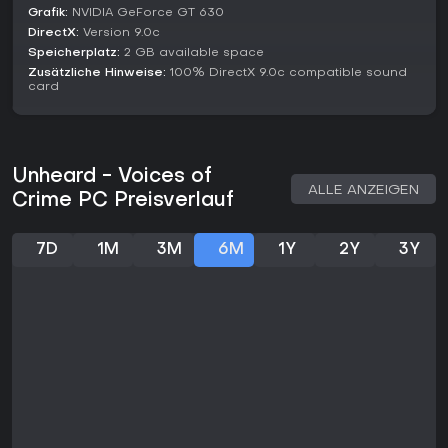
Kernformat festhalten.
Grafik:
NVIDIA GeForce GT 630
DirectX:
Version 9.0c
Updates and DLC
Speicherplatz:
2 GB available space
Seit dem Launch 2019 kamen kostenlose DLCs wie Unheard -
Zusätzliche Hinweise:
100% DirectX 9.0c compatible sound
The Lethal Script und Unheard - 中元节特别篇 hinzu, die die
card
Fallsammlung erweitern. Das bezahlte DLC Unheard疑案追声 -
黑面观音 liefert weitere Mysteries zu einem reduzierten Preis.
Stand Anfang 2026 wird das Spiel mit diesen Erweiterungen
Unheard - Voices of
weiter unterstützt, und kürzliche Spieleraktivität zeigt
ALLE ANZEIGEN
anhaltendes Interesse durch positive Reviews der letzten 30
Crime PC Preisverlauf
Tage.
Lohnt es sich?
7D
1M
3M
6M
1Y
2Y
3Y
Mit einer „Overwhelmingly Positive"-Bewertung aus 29.961
Steam-Reviews, darunter 95 % positiv bei 285 kürzlichen,
spricht Unheard - Voices of Crime alle an, die nachdenkliche
Puzzles mit Fokus auf Story und Sounddesign mögen.
Es passt zu Fans von Mystery-Genres oder audio-basierten
Erlebnissen und bietet im Basisspiel rund fünf Stunden
Spielzeit, erweiterbar durch DLCs. Wer Geduld und
Beobachtungsgabe statt Action sucht, findet hier eine
lohnende Herausforderung - besonders für Detektivroman-