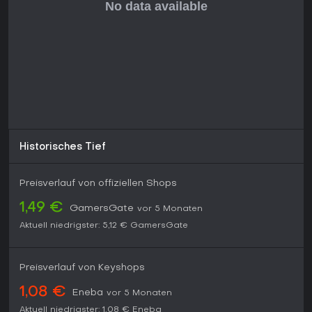
Liebhaber. Actionjäger oder Visuell-Fans könnten es jedoch
zu zurückhaltend empfinden.
Recommendation:
Ja, für Puzzle-Fans auf der Suche nach
innovativer Indie-Simulation mit starker Community und
einzigartigen Mechanics.
Historisches Tief
Preisverlauf von offiziellen Shops
1,49 €
GamersGate
vor 5 Monaten
Aktuell niedrigster:
5,12 €
GamersGate
Preisverlauf von Keyshops
1,08 €
Eneba
vor 5 Monaten
Aktuell niedrigster:
1,08 €
Eneba