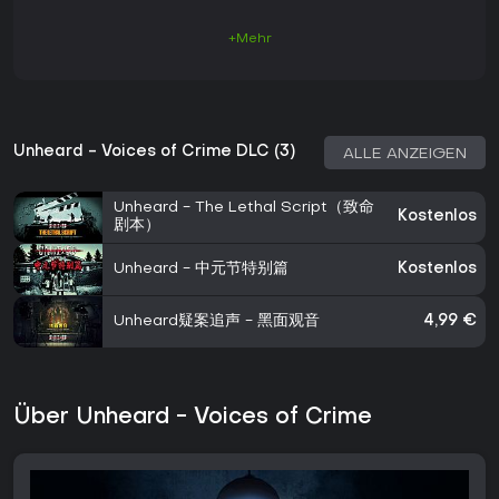
+Mehr
Unheard - Voices of Crime DLC (3)
ALLE ANZEIGEN
Unheard - The Lethal Script（致命
Kostenlos
剧本）
Unheard - 中元节特别篇
Kostenlos
Unheard疑案追声 - 黑面观音
4,99 €
Über Unheard - Voices of Crime