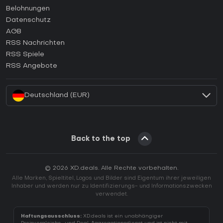
Wie aktiviert man einen Steam CD Key?
Belohnungen
Wie aktiviert man einen Epic Games CD Key?
Datenschutz
AGB
Wie aktiviert man einen GOG CD Key?
RSS Nachrichten
Wie aktiviert man einen Ubisoft Connect CD Key?
RSS Spiele
Wie aktiviert man einen EA App CD Key?
RSS Angebote
Wie aktiviert man einen Battle.net CD Key?
Deutschland (EUR)
Back to the top
© 2026 XD.deals. Alle Rechte vorbehalten.
Alle Marken, Spieltitel, Logos und Bilder sind Eigentum ihrer jeweiligen
Inhaber und werden nur zu Identifizierungs- und Informationszwecken
verwendet.
Haftungsausschluss:
XD.deals ist ein unabhängiger