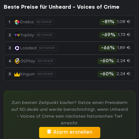
Beste Preise für Unheard - Voices of Crime
1,08 €
1
Eneba
-81%
KEYSHOP
1,73 €
2
Yuplay
-69%
KEYSHOP
1,89 €
3
Loaded
-66%
KEYSHOP
2,24 €
4
G2Play
-60%
KEYSHOP
2,24 €
5
Kinguin
-60%
KEYSHOP
Zum besten Zeitpunkt kaufen? Setze einen Preisalarm
auf XD.deals und werde benachrichtigt, wenn Unheard
- Voices of Crime sein nächstes historisches Tief
erreicht.
Alarm erstellen