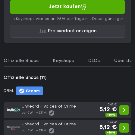
Jetzt kaufen
In Keyshops war es an 98% der Tage mit Daten günstiger.
Preisverlauf anzeigen
Offizielle Shops
Keyshops
DLCs
Über das
Offizielle Shops (11)
DRM:
Steam
5,69 €
Unheard - Voices of Crime
5,12 €
vor 3W
DRM:
-10%
5,69 €
Unheard - Voices of Crime
5,12 €
vor 3W
DRM:
-10%