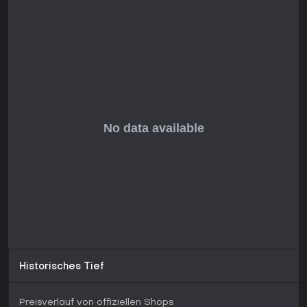
wie Twitch Drops, nach dem letzten großen Update zum
2024-Jubiläum. Die Server schließen jedoch am 28. April 2026,
was langfristiges Spielen einschränkt. Wenn du Third-
Person-Shooter mit übernatürlichen Twists und Multiplayer-
Battles magst, lohnt ein Versuch vor dem Shutdown -
besonders für Fans taktischer, team-basierter Survival-
Games. Solo-Spieler oder solche, die schnelle Matches
suchen, finden kurzfristig Spaß, rechnen aber mit einem
endlichen Erlebnis durch das bevorstehende Ende der
Unterstützung.
Historisches Tief
Preisverlauf von offiziellen Shops