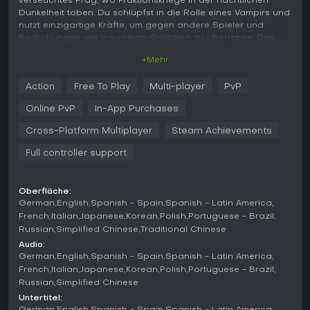
verseuchtes Prag, wo Fraktionskriege in der nächtlichen
Dunkelheit toben. Du schlüpfst in die Rolle eines Vampirs und
nutzt einzigartige Kräfte, um gegen andere Spieler und
Bedrohungen wie Inquisition-Soldaten zu überleben. Das
Spiel setzt auf strategische Positionierung - von
+Mehr
Straßenkämpfen bis zu Dachambuschs - und bewahrt dabei
die zerbrechliche Masquerade, die Vampire vor der
Action
Free To Play
Multi-player
PvP
menschlichen Gesellschaft verbirgt.
Online PvP
In-App Purchases
Gameplay
In Vampire: The Masquerade - Bloodhunt dreht sich alles
Cross-Platform Multiplayer
Steam Achievements
darum, Waffen und Ressourcen zu sammeln und
Full controller support
Vampirfähigkeiten einzusetzen, um in Gefechten die
Oberhand zu gewinnen. Spieler nähren sich an Sterblichen
auf der Map, um ihre Power zu steigern - das verbessert
Stats und schaltet stärkere Abilities frei. Die
Oberfläche:
German
English
Spanish - Spain
Spanish - Latin America
Bewegungssysteme lassen Schwerkraft ignorieren, etwa
durch Wall-Running oder Sprünge zwischen Gebäuden, und
French
Italian
Japanese
Korean
Polish
Portuguese - Brazil
verleihen Kämpfen eine vertikale Dimension. Der Combat
Russian
Simplified Chinese
Traditional Chinese
mischt Gunplay mit übernatürlichen Kräften: Du trackst
Audio:
Feinde, störst ihre Abilities oder legst Fallen, je nach
German
English
Spanish - Spain
Spanish - Latin America
gewähltem Archetyp.
French
Italian
Japanese
Korean
Polish
Portuguese - Brazil
Russian
Simplified Chinese
Customization ist zentral - passe Outfits, Haare, Piercings
Untertitel:
und Tattoos an, um deinen Look einzigartig zu machen. Die