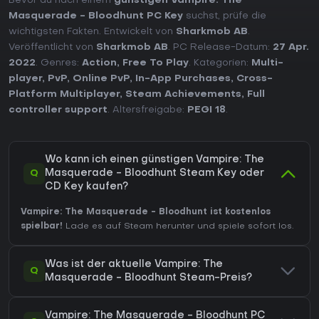
Bevor du nach einem
günstigen Vampire: The
Masquerade - Bloodhunt PC Key
suchst, prüfe die
wichtigsten Fakten. Entwickelt von
Sharkmob AB
.
Veröffentlicht von
Sharkmob AB
. PC Release-Datum:
27 Apr.
2022
. Genres:
Action
,
Free To Play
. Kategorien:
Multi-
player
,
PvP
,
Online PvP
,
In-App Purchases
,
Cross-
Platform Multiplayer
,
Steam Achievements
,
Full
controller support
. Altersfreigabe:
PEGI 18
.
Wo kann ich einen günstigen Vampire: The
Q
Masquerade - Bloodhunt Steam Key oder
CD Key kaufen?
Vampire: The Masquerade - Bloodhunt ist kostenlos
spielbar!
Lade es auf Steam herunter und spiele sofort los.
Was ist der aktuelle Vampire: The
Q
Masquerade - Bloodhunt Steam-Preis?
Vampire: The Masquerade - Bloodhunt PC