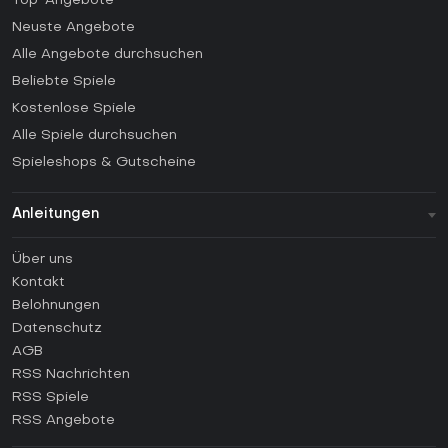
Top-Angebote
Neuste Angebote
Alle Angebote durchsuchen
Beliebte Spiele
Kostenlose Spiele
Alle Spiele durchsuchen
Spieleshops & Gutscheine
Anleitungen
FAQ
Über uns
Anleitungen
Kontakt
Wie aktiviert man einen Steam CD Key?
Belohnungen
Wie aktiviert man einen Epic Games CD Key?
Datenschutz
AGB
Wie aktiviert man einen GOG CD Key?
RSS Nachrichten
Wie aktiviert man einen Ubisoft Connect CD Key?
RSS Spiele
Wie aktiviert man einen EA App CD Key?
RSS Angebote
Wie aktiviert man einen Battle.net CD Key?