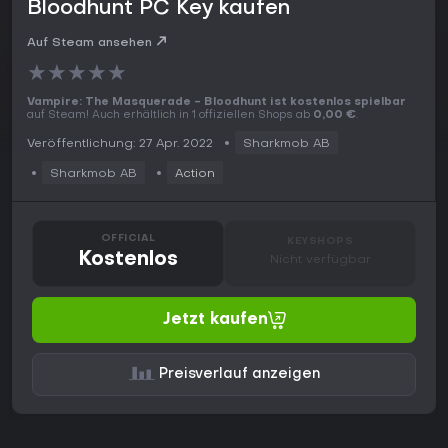
Bloodhunt PC Key kaufen
Auf Steam ansehen
★
★
★
★
★
Vampire: The Masquerade - Bloodhunt ist kostenlos spielbar
auf Steam! Auch erhältlich in 1 offiziellen Shops ab
0,00 €
.
Veröffentlichung: 27 Apr. 2022
Sharkmob AB
Sharkmob AB
Action
OFFICIAL
KEYSHOPS
Kostenlos
Nicht verfügbar
Jetzt kaufen
Preisverlauf anzeigen