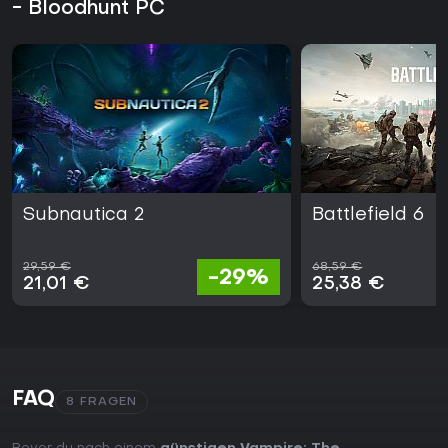
- Bloodhunt PC
Subnautica 2
Battlefield 6
29,59 €
68,59 €
-29%
21,01 €
25,38 €
FAQ
8 FRAGEN