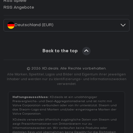
RSS Spiele
Wie aktiviert man einen EA App CD Key?
RSS Angebote
Wie aktiviert man einen Battle.net CD Key?
Deutschland (EUR)
Back to the top
© 2026 XD.deals. Alle Rechte vorbehalten.
Alle Marken, Spieltitel, Logos und Bilder sind Eigentum ihrer jeweiligen
Inhaber und werden nur zu Identifizierungs- und Informationszwecken
verwendet.
Haftungsausschluss:
XD.deals ist ein unabhängiger
Preisvergleichs- und Deal-Aggregationsdienst und ist nicht mit
Valve Corporation verbunden oder von ihr unterstützt. Steam und
das Steam-Logo sind Marken und/oder eingetragene Marken der
Valve Corporation.
XD.deals verwendet öffentlich zugängliche Daten von Steam und
zeigt Preisinformationen von Drittanbietern nur zu
Informationszwecken an. Wir verkaufen keine Produkte oder
digitalen Keys und übernehmen keine Gewähr für die Richtigkeit,