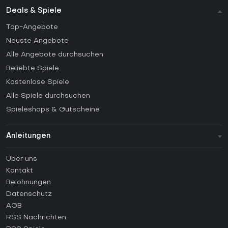
Deals & Spiele
Top-Angebote
Neuste Angebote
Alle Angebote durchsuchen
Beliebte Spiele
Kostenlose Spiele
Alle Spiele durchsuchen
Spieleshops & Gutscheine
Anleitungen
FAQ
Über uns
Anleitungen
Kontakt
Wie aktiviert man einen Steam CD Key?
Belohnungen
Wie aktiviert man einen Epic Games CD Key?
Datenschutz
AGB
Wie aktiviert man einen GOG CD Key?
RSS Nachrichten
Wie aktiviert man einen Ubisoft Connect CD Key?