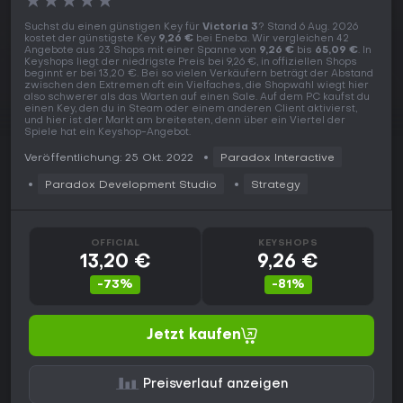
★
★
★
★
★
Suchst du einen günstigen Key für
Victoria 3
? Stand 6 Aug. 2026
kostet der günstigste Key
9,26 €
bei Eneba. Wir vergleichen 42
Angebote aus 23 Shops mit einer Spanne von
9,26 €
bis
65,09 €
. In
Keyshops liegt der niedrigste Preis bei 9,26 €, in offiziellen Shops
beginnt er bei 13,20 €. Bei so vielen Verkäufern beträgt der Abstand
zwischen den Extremen oft ein Vielfaches, die Shopwahl wiegt hier
also schwerer als das Warten auf einen Sale. Auf dem PC kaufst du
einen Key, den du in Steam oder einem anderen Client aktivierst,
und hier ist der Markt am breitesten, denn über ein Viertel der
Spiele hat ein Keyshop-Angebot.
Veröffentlichung: 25 Okt. 2022
Paradox Interactive
Paradox Development Studio
Strategy
OFFICIAL
KEYSHOPS
13,20 €
9,26 €
-73%
-81%
Jetzt kaufen
Preisverlauf anzeigen