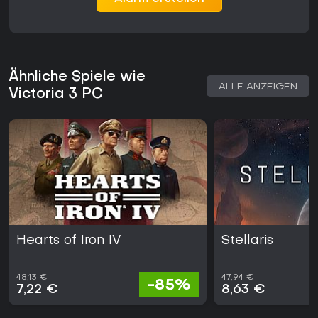
Ähnliche Spiele wie
ALLE ANZEIGEN
Victoria 3 PC
Hearts of Iron IV
Stellaris
48,13 €
47,94 €
-85%
7,22 €
8,63 €