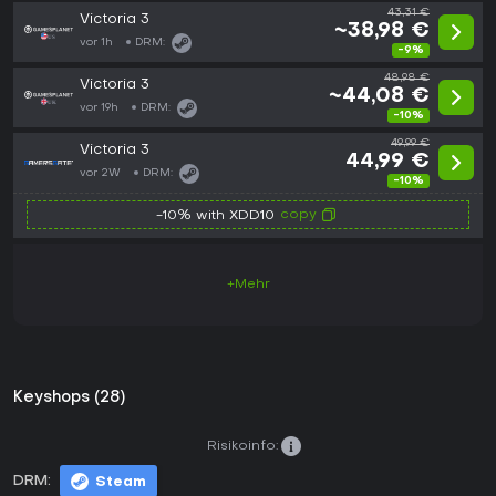
43,31 €
Victoria 3
~38,98 €
vor 1h
DRM:
-9%
48,98 €
Victoria 3
~44,08 €
vor 19h
DRM:
-10%
49,99 €
Victoria 3
44,99 €
vor 2W
DRM:
-10%
copy
-10% with XDD10
+Mehr
Keyshops (28)
Risikoinfo:
DRM:
Steam