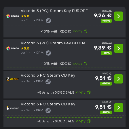
Victoria 3 (PC) Steam Key EUROPE
49,99 €
9,26 €
★
5.0
vor 11h
DRM:
-81%
copy
-10% with XDD10
Victoria 3 (PC) Steam Key GLOBAL
49,99 €
9,39 €
★
5.0
vor 11h
DRM:
-81%
copy
-10% with XDD10
49,99 €
Victoria 3 PC Steam CD Key
9,51 €
vor 2d
DRM:
-80%
copy
-8% with XD8DEALS
49,99 €
Victoria 3 PC Steam CD Key
9,51 €
vor 2d
DRM:
-80%
copy
-8% with XD8DEALS