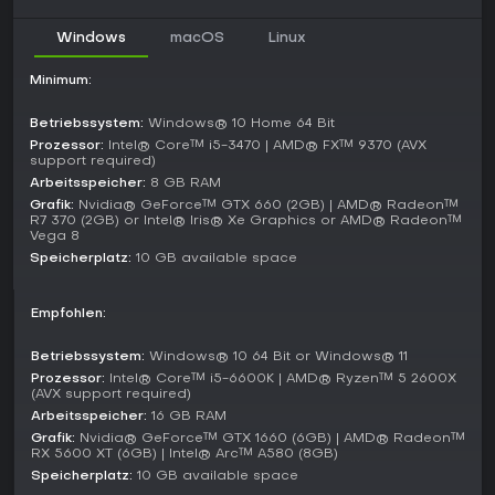
Im Multiplayer-Modus kannst du kooperative oder
Windows
macOS
Linux
kompetitive Sessions mit mehreren Spielern erleben, bei
denen jeder ein anderes Land in derselben Welt kontrolliert.
Minimum:
Das sorgt für Unvorhersehbarkeit, da menschliche Gegner
verhandeln, Allianzen schmieden oder Kriege führen und so
Betriebssystem:
Windows® 10 Home 64 Bit
die Replayability über Solo-Kampagnen hinaus erweitern.
Prozessor:
Intel® Core™ i5-3470 | AMD® FX™ 9370 (AVX
support required)
Updates and Current State
Arbeitsspeicher:
8 GB RAM
Seit dem Release hat Victoria 3 zahlreiche Updates erhalten,
Grafik:
Nvidia® GeForce™ GTX 660 (2GB) | AMD® Radeon™
die die Systeme verfeinern und anfängliche Probleme
R7 370 (2GB) or Intel® Iris® Xe Graphics or AMD® Radeon™
Vega 8
beheben. Neuere Patches verbessern die
Wirtschaftssimulationen, Bevölkerungsdynamiken und
Speicherplatz:
10 GB available space
diplomatischen Interaktionen, was das Spiel stabiler und
fesselnder macht.
Empfohlen:
Stand Anfang 2026 liefern die Entwickler weiterhin
kostenlosen Content, darunter Verbesserungen bei
Betriebssystem:
Windows® 10 64 Bit or Windows® 11
strategischen Entscheidungen und narrativen Elementen.
Prozessor:
Intel® Core™ i5-6600K | AMD® Ryzen™ 5 2600X
Diese Updates halten die Community am Leben und bringen
(AVX support required)
frische Mechaniken, ohne dass Zusatzkäufe nötig sind.
Arbeitsspeicher:
16 GB RAM
Grafik:
Nvidia® GeForce™ GTX 1660 (6GB) | AMD® Radeon™
Lohnt es sich?
RX 5600 XT (6GB) | Intel® Arc™ A580 (8GB)
Speicherplatz:
10 GB available space
Für Fans von Grand-Strategy-Spielen bietet Victoria 3 mit