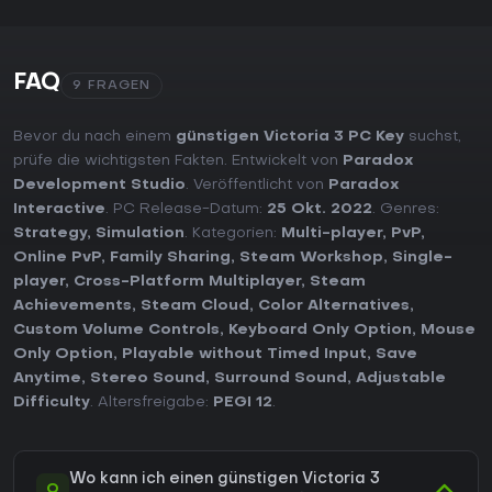
FAQ
9 FRAGEN
Bevor du nach einem
günstigen Victoria 3 PC Key
suchst,
prüfe die wichtigsten Fakten. Entwickelt von
Paradox
Development Studio
. Veröffentlicht von
Paradox
Interactive
. PC Release-Datum:
25 Okt. 2022
. Genres:
Strategy
,
Simulation
. Kategorien:
Multi-player
,
PvP
,
Online PvP
,
Family Sharing
,
Steam Workshop
,
Single-
player
,
Cross-Platform Multiplayer
,
Steam
Achievements
,
Steam Cloud
,
Color Alternatives
,
Custom Volume Controls
,
Keyboard Only Option
,
Mouse
Only Option
,
Playable without Timed Input
,
Save
Anytime
,
Stereo Sound
,
Surround Sound
,
Adjustable
Difficulty
. Altersfreigabe:
PEGI 12
.
Wo kann ich einen günstigen Victoria 3
Q