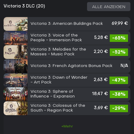
Victoria 3 DLC (20)
ALLE ANZEIGEN
Victoria 3: American Buildings Pack
69,99 €
Victoria 3: Voice of the
5,28 €
-65%
People - Immersion Pack
Victoria 3: Melodies for the
2,20 €
-52%
Masses - Music Pack
Victoria 3: French Agitators Bonus Pack
N/A
Victoria 3: Dawn of Wonder
2,63 €
-47%
- Art Pack
Victoria 3: Sphere of
18,47 €
-38%
Influence - Expansion
Victoria 3: Colossus of the
3,69 €
-29%
South - Region Pack
+Mehr