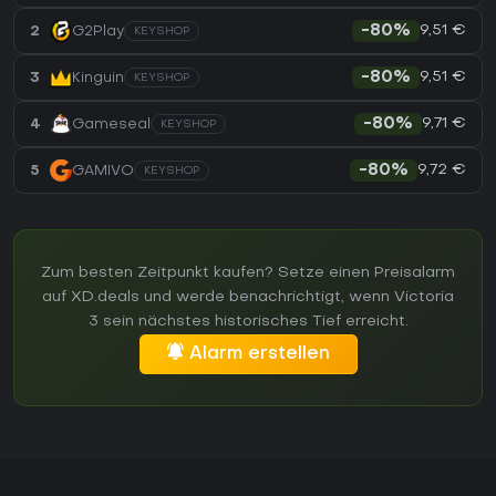
9,51 €
2
G2Play
-80%
KEYSHOP
9,51 €
3
Kinguin
-80%
KEYSHOP
9,71 €
4
Gameseal
-80%
KEYSHOP
9,72 €
5
GAMIVO
-80%
KEYSHOP
Zum besten Zeitpunkt kaufen? Setze einen Preisalarm
auf XD.deals und werde benachrichtigt, wenn Victoria
3 sein nächstes historisches Tief erreicht.
Alarm erstellen