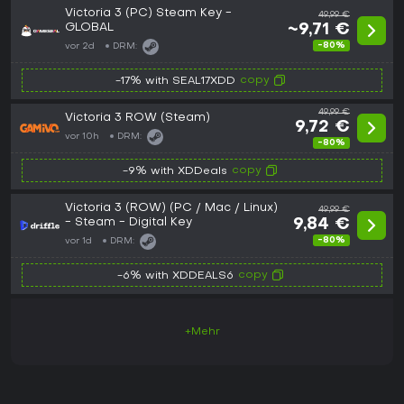
Victoria 3 (PC) Steam Key -
49,99 €
GLOBAL
~9,71 €
-80%
vor 2d
DRM:
copy
-17% with SEAL17XDD
49,99 €
Victoria 3 ROW (Steam)
9,72 €
vor 10h
DRM:
-80%
copy
-9% with XDDeals
Victoria 3 (ROW) (PC / Mac / Linux)
49,99 €
- Steam - Digital Key
9,84 €
-80%
vor 1d
DRM:
copy
-6% with XDDEALS6
+Mehr