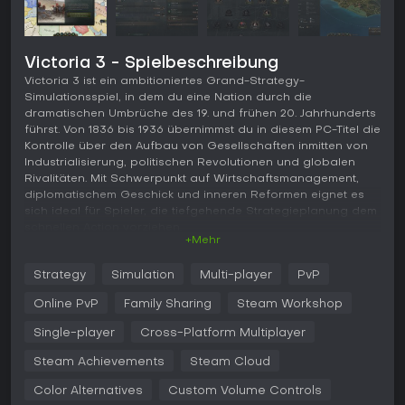
Victoria 3 - Spielbeschreibung
Victoria 3 ist ein ambitioniertes Grand-Strategy-
Simulationsspiel, in dem du eine Nation durch die
dramatischen Umbrüche des 19. und frühen 20. Jahrhunderts
führst. Von 1836 bis 1936 übernimmst du in diesem PC-Titel die
Kontrolle über den Aufbau von Gesellschaften inmitten von
Industrialisierung, politischen Revolutionen und globalen
Rivalitäten. Mit Schwerpunkt auf Wirtschaftsmanagement,
diplomatischem Geschick und inneren Reformen eignet es
sich ideal für Spieler, die tiefgehende Strategieplanung dem
schnellen Action vorziehen.
+Mehr
Gameplay
Strategy
Simulation
Multi-player
PvP
Im Kern von Victoria 3 geht es darum, die Wirtschaft, Politik
und Gesellschaft einer Nation zu lenken. Du managst
Online PvP
Family Sharing
Steam Workshop
detaillierte Bevölkerungsgruppen mit ihren spezifischen
wirtschaftlichen Bedürfnissen und politischen Wünschen, die
Single-player
Cross-Platform Multiplayer
deine Entscheidungen prägen. Um diese Interessen
Steam Achievements
Steam Cloud
auszugleichen, reformierst du Gesetze und Verfassungen,
um soziale Innovationen einzuführen oder Traditionen gegen
Color Alternatives
Custom Volume Controls
revolutionäre Kräfte zu verteidigen.