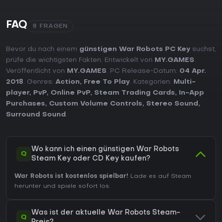
FAQ
8 FRAGEN
Bevor du nach einem
günstigen War Robots PC Key
suchst,
prüfe die wichtigsten Fakten. Entwickelt von
MY.GAMES
.
Veröffentlicht von
MY.GAMES
. PC Release-Datum:
04 Apr.
2018
. Genres:
Action
,
Free To Play
. Kategorien:
Multi-
player
,
PvP
,
Online PvP
,
Steam Trading Cards
,
In-App
Purchases
,
Custom Volume Controls
,
Stereo Sound
,
Surround Sound
.
Wo kann ich einen günstigen War Robots
Q
Steam Key oder CD Key kaufen?
War Robots ist kostenlos spielbar!
Lade es auf Steam
herunter und spiele sofort los.
Was ist der aktuelle War Robots Steam-
Q