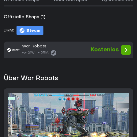
Offizielle Shops
Über das Spiel
Systemanforde
Offizielle Shops (1)
DRM:
Steam
War Robots
Kostenlos
vor 21W
DRM:
Über War Robots