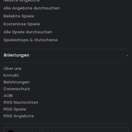
Neuste Angebote
Alle Angebote durchsuchen
Beliebte Spiele
Kostenlose Spiele
Alle Spiele durchsuchen
Spieleshops & Gutscheine
Anleitungen
FAQ
Über uns
Anleitungen
Kontakt
Wie aktiviert man einen Steam CD Key?
Belohnungen
Wie aktiviert man einen Epic Games CD Key?
Datenschutz
AGB
Wie aktiviert man einen GOG CD Key?
RSS Nachrichten
Wie aktiviert man einen Ubisoft Connect CD Key?
RSS Spiele
Wie aktiviert man einen EA App CD Key?
RSS Angebote
Wie aktiviert man einen Battle.net CD Key?