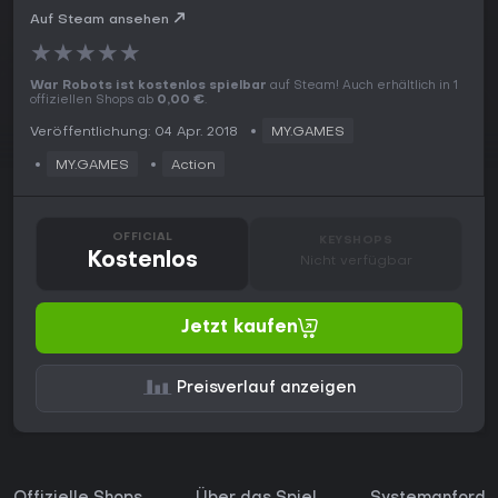
Auf Steam ansehen
★
★
★
★
★
War Robots ist kostenlos spielbar
auf Steam! Auch erhältlich in 1
offiziellen Shops ab
0,00 €
.
Veröffentlichung: 04 Apr. 2018
MY.GAMES
MY.GAMES
Action
OFFICIAL
KEYSHOPS
Kostenlos
Nicht verfügbar
Jetzt kaufen
Preisverlauf anzeigen