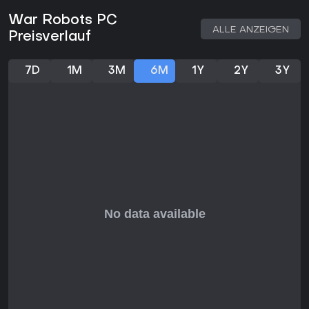
die den Inhalt ausbauen. Neu sind ein verbessertes Hangar-
System für besseres Robot-Management, ein überarbeiteter
War Robots PC
Black Market zum Item-Erwerb sowie Quality-of-Life-
ALLE ANZEIGEN
Preisverlauf
Verbesserungen basierend auf Spielerfeedback. Die
Community wächst stetig, und die Patches bringen Lore-
Erweiterungen mit sich.
7D
1M
3M
6M
1Y
2Y
3Y
Lohnt es sich?
Mit gemischten Steam-Rezensionen von 60 % positiv
insgesamt und 66 % in den letzten Monaten spricht War
Robots Fans von Mech-Multiplayer-Shootern an. Das Free-
to-Play-Modell macht es zugänglich, und laufende Updates
halten es frisch. Wer Builds anpassen und taktisches PvP
liebt, findet hier echten Wert - vor allem im Teamplay. Die
harte Konkurrenz und In-App-Käufe passen jedoch nicht
jedem Casual-Spieler.