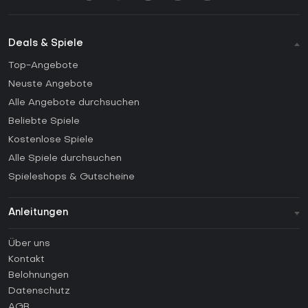
Deals & Spiele
Top-Angebote
Neuste Angebote
Alle Angebote durchsuchen
Beliebte Spiele
Kostenlose Spiele
Alle Spiele durchsuchen
Spieleshops & Gutscheine
Anleitungen
FAQ
Über uns
Anleitungen
Kontakt
Wie aktiviert man einen Steam CD Key?
Belohnungen
Wie aktiviert man einen Epic Games CD Key?
Datenschutz
AGB