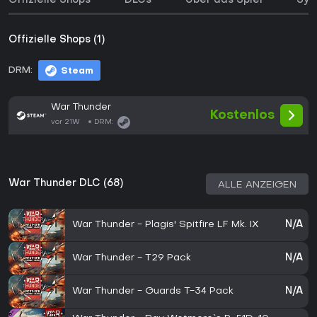
Offizielle Shops
DLCs
Über das Spiel
Sys
Offizielle Shops (1)
DRM:
Steam
War Thunder
Kostenlos
vor 21W
DRM:
War Thunder DLC (68)
ALLE ANZEIGEN
War Thunder - Plagis' Spitfire LF Mk. IX
N/A
War Thunder - T29 Pack
N/A
War Thunder - Guards T-34 Pack
N/A