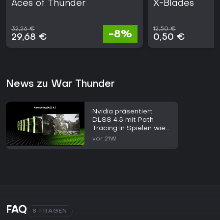
Aces of Thunder
X-Blades
32,26 €
12,50 €
-8%
29,68 €
0,50 €
News zu War Thunder
Nvidia präsentiert
DLSS 4.5 mit Path
Tracing in Spielen wie
007 First Light und
vor 21W
CONTROL Resonant
FAQ
8 FRAGEN