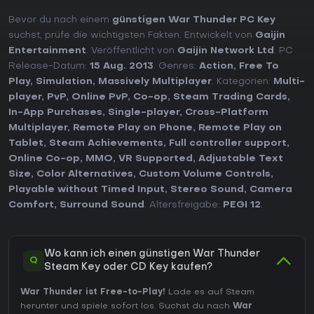
Bevor du nach einem
günstigen War Thunder PC Key
suchst, prüfe die wichtigsten Fakten. Entwickelt von
Gaijin
Entertainment
. Veröffentlicht von
Gaijin Network Ltd
. PC
Release-Datum:
15 Aug. 2013
. Genres:
Action
,
Free To
Play
,
Simulation
,
Massively Multiplayer
. Kategorien:
Multi-
player
,
PvP
,
Online PvP
,
Co-op
,
Steam Trading Cards
,
In-App Purchases
,
Single-player
,
Cross-Platform
Multiplayer
,
Remote Play on Phone
,
Remote Play on
Tablet
,
Steam Achievements
,
Full controller support
,
Online Co-op
,
MMO
,
VR Supported
,
Adjustable Text
Size
,
Color Alternatives
,
Custom Volume Controls
,
Playable without Timed Input
,
Stereo Sound
,
Camera
Comfort
,
Surround Sound
. Altersfreigabe:
PEGI 12
.
Wo kann ich einen günstigen War Thunder
Q
Steam Key oder CD Key kaufen?
War Thunder ist Free-to-Play!
Lade es auf Steam
herunter und spiele sofort los. Suchst du nach
War