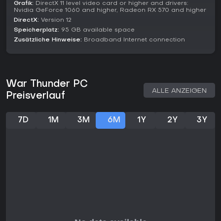
Grafik:
DirectX 11 level video card or higher and drivers:
Nvidia GeForce 1060 and higher, Radeon RX 570 and higher
DirectX:
Version 12
Speicherplatz:
95 GB available space
Zusätzliche Hinweise:
Broadband Internet connection
War Thunder PC
ALLE ANZEIGEN
Preisverlauf
7D
1M
3M
6M
1Y
2Y
3Y