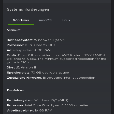
Selbstfahrlafette und den Premium-Zerstörer USS Helm.
Events wie die Pacific Pearl Naval Challenge vom März 2026
Systemanforderungen
ermöglichen den Erwerb einzigartiger Fahrzeuge und
steigern den Replay-Wert über alle Fraktionen hinweg.
Windows
macOS
Linux
Lohnt es sich?
War Thunder wird aktiv weiterentwickelt, die Ninth Wave-
Minimum:
Erweiterung vom 18. März 2026 lieferte vor Tagen frischen
Inhalt mit neuen Fahrzeugen und Kartenverbesserungen. Auf
Betriebssystem:
Windows 10 (64bit)
Plattformen wie Steam erhält es ein Mostly Positive-Rating
Prozessor:
Dual-Core 2.2 GHz
mit 74 % positiven Bewertungen aus über 302.000
Arbeitsspeicher:
4 GB RAM
englischsprachigen Einträgen sowie 75 % in den letzten 30
Grafik:
DirectX 11 level video card: AMD Radeon 77XX / NVIDIA
Tagen aus mehr als 12.000 Rezensionen.
GeForce GTX 660. The minimum supported resolution for the
game is 720p.
Fans realistischer Militärsimulationen mit Multiplayer-Tiefe
DirectX:
Version 11
profitieren vom Free-to-Play-Modell, ergänzt durch
Speicherplatz:
70 GB available space
regelmäßige Events und Cross-Platform-Play. Es eignet sich
Zusätzliche Hinweise:
Broadband Internet connection
ideal für Strategie-Fans, die grinding für Unlocks in
kompetitiven Matches mögen - Casual-Gamer, die schnelle
Partien suchen, kommen hier weniger auf ihre Kosten.
Empfohlen:
Betriebssystem:
Windows 10/11 (64bit)
Prozessor:
Intel Core i5 or Ryzen 5 3600 or better
Arbeitsspeicher:
16 GB RAM