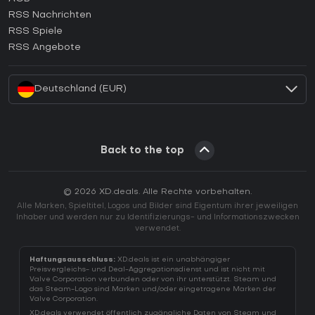
Wie aktiviert man einen GOG CD Key?
RSS Nachrichten
Wie aktiviert man einen Ubisoft Connect CD Key?
RSS Spiele
Wie aktiviert man einen EA App CD Key?
RSS Angebote
Wie aktiviert man einen Battle.net CD Key?
Deutschland (EUR)
Back to the top
© 2026 XD.deals. Alle Rechte vorbehalten.
Alle Marken, Spieltitel, Logos und Bilder sind Eigentum ihrer jeweiligen
Inhaber und werden nur zu Identifizierungs- und Informationszwecken
verwendet.
Haftungsausschluss:
XD.deals ist ein unabhängiger
Preisvergleichs- und Deal-Aggregationsdienst und ist nicht mit
Valve Corporation verbunden oder von ihr unterstützt. Steam und
das Steam-Logo sind Marken und/oder eingetragene Marken der
Valve Corporation.
XD.deals verwendet öffentlich zugängliche Daten von Steam und