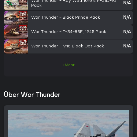
War Thunder - Ray Wetmore`s P-51D-10
N/A
Pack
War Thunder - Black Prince Pack
N/A
War Thunder - T-34-85E, 1945 Pack
N/A
War Thunder - M18 Black Cat Pack
N/A
+Mehr
Über War Thunder