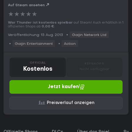
Auf Steam ansehen
★
★
★
★
★
War Thunder ist kostenlos spielbar
auf Steam! Auch erhältlich in 1
offiziellen Shops ab
0,00 €
.
Veröffentlichung: 15 Aug. 2013
Gaijin Network Ltd
Gaijin Entertainment
Action
OFFICIAL
KEYSHOPS
Kostenlos
Nicht verfügbar
Jetzt kaufen
Preisverlauf anzeigen