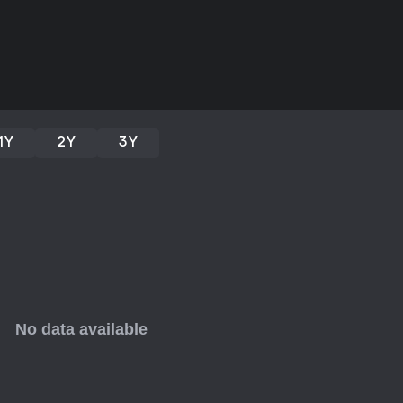
1Y
2Y
3Y