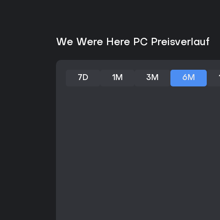
We Were Here PC Preisverlauf
7D
1M
3M
6M