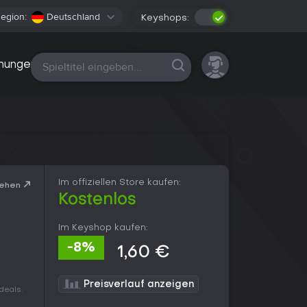
egion:
Deutschland
Keyshops:
Alle Plattformen
nungen
Im offiziellen Store kaufen:
sehen
Kostenlos
Im Keyshop kaufen:
-8%
1,60 €
Preisverlauf anzeigen
deals.