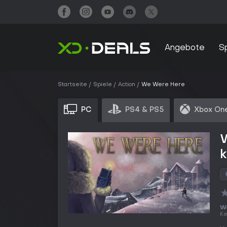
Angebote
S
Startseite
Spiele
Action
We Were Here
PC
PS4 & PS5
Xbox One
We
Ke