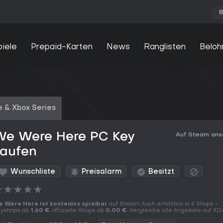
R
piele
Prepaid-Karten
News
Ranglisten
Beloh
 & Xbox Series
We Were Here PC Key
Auf Steam an
kaufen
Wunschliste
Preisalarm
Besitzt
★
★
★
★
★
 Were Here ist kostenlos spielbar
auf Steam! Auch erhältlich in 4 Shops -
yshops ab
1,60 €
, offizielle Shops ab
0,00 €
. Vergleiche alle Angebote auf XD.