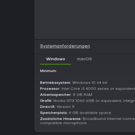
Systemanforderungen
Windows
macOS
Minimum:
Betriebssystem:
Windows 10 64 bit
Prozessor:
Intel Core i5 4000 series or equivalen
Arbeitsspeicher:
8 GB RAM
Grafik:
Nvidia GTX 1060 6GB or equivalent, integ
DirectX:
Version 11
Speicherplatz:
4 GB available space
Zusätzliche Hinweise:
Broadband Internet connec
compatible microphone