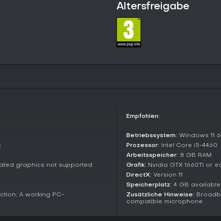
Altersfreigabe
Unterstützte Plattformen:
Windows 10 oder neuer
macOS 11 oder höher
Lohnt es sich?
Für Fans kooperativer Puzzlespiel
We Were Here ein starker Einstieg.
Bewertungen (89 % positiv), aktu
Stimmen. Jahre nach Release blei
Haken - ideal, um mit Freunden 
testen.
Empfohlen:
Wer interpersonale Dynamiken u
Atmosphäre mag, findet hier kom
Betriebssystem:
Windows 11 64
Solo-Play sucht, könnte es als 
t
Prozessor:
Intel Core i5-4460
Erweiterungen jenseits des Kerns
Arbeitsspeicher:
8 GB RAM
Kollaborations-Sessions.
rated graphics not supported
Grafik:
Nvidia GTX 1660TI or e
DirectX:
Version 11
Speicherplatz:
4 GB availabl
tion; A working PC-
Zusätzliche Hinweise:
Broadba
compatible microphone