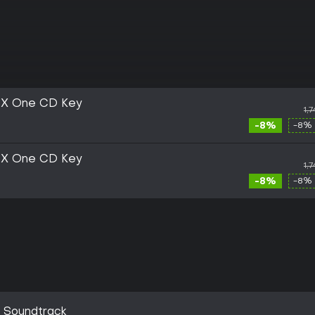
X One CD Key
1,
-8%
-8% 
X One CD Key
1,
-8%
-8% 
 Soundtrack