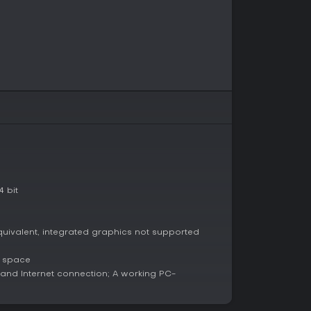
e, die Kommunikation statt Action betonen, ist
 Auf Steam erzielt es „Sehr positiv" mit 31.951
elle Reviews halten das mit 84 % positiv aus 265
bt der Reiz, und als Freeware gibt's keinen
oder sogar Fremden die Unvorhersehbarkeit zu
nd schnelles Denken in spannungsgeladener
primierten Wert. Wer tiefe Mechaniken oder
 bit
begrenzt empfinden, da es keine Updates oder
 gibt. Insgesamt perfekt für kurze, packende
quivalent, integrated graphics not supported
e space
nd Internet connection; A working PC-