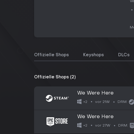
Ve
Me
Offizielle Shops
Keyshops
DLCs
Offizielle Shops (2)
We Were Here
vor 21W
+2
DRM:
We Were Here
vor 27W
+2
DRM: