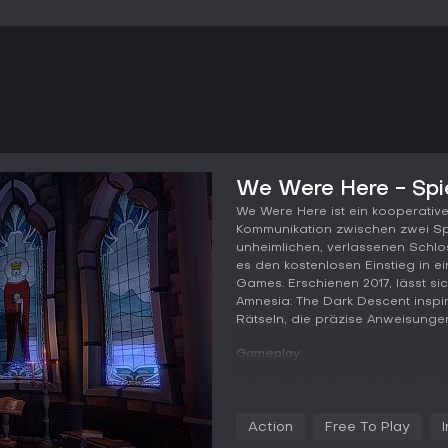
We Were Here - Spi
We Were Here ist ein kooperati
Kommunikation zwischen zwei Spie
unheimlichen, verlassenen Schlos
es den kostenlosen Einstieg in e
Games. Erschienen 2017, lässt sic
Amnesia: The Dark Descent inspir
Rätseln, die präzise Anweisunge
Gameplay
Im Kern von We Were Here geht 
einem gespenstischen Schloss en
lösen. Der eine ist auf einen en
Action
Free To Play
ausgedehnte Teile des Gebäudes