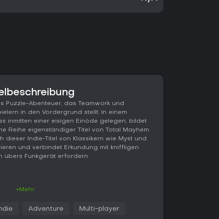
elbeschreibung
ves Puzzle-Abenteuer, das Teamwork und
lern in den Vordergrund stellt. In einem
s inmitten einer eisigen Einöde gelegen, bildet
ine Reihe eigenständiger Titel von Total Mayhem
h dieser Indie-Titel von Klassikern wie Myst und
ieren und verbindet Erkundung mit kniffligen
n übers Funkgerät erfordern.
es darum, dass zwei Spieler gemeinsam aus
+Mehr
tkommen, indem sie eine Kette vernetzter Rätsel
gen Bereich beschränkt, der andere erkundet
Indie
Adventure
Multi-player
. Erfolg hängt allein von Sprachkommunikation