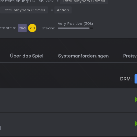
röffentlichung: 03 Feb. 2017
Total Mayhem Games
Total Mayhem Games
Action
Very Positive
(30k)
tacritic:
tbd
7.3
Steam:
Über das Spiel
Systemanforderungen
Preisv
DRM: