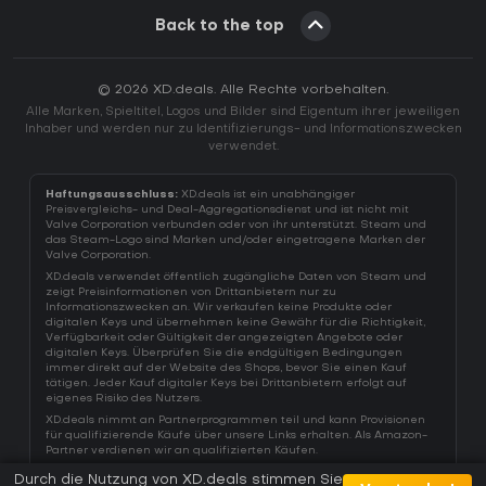
Back to the top
© 2026 XD.deals. Alle Rechte vorbehalten.
Alle Marken, Spieltitel, Logos und Bilder sind Eigentum ihrer jeweiligen
Inhaber und werden nur zu Identifizierungs- und Informationszwecken
verwendet.
Haftungsausschluss:
XD.deals ist ein unabhängiger
Preisvergleichs- und Deal-Aggregationsdienst und ist nicht mit
Valve Corporation verbunden oder von ihr unterstützt. Steam und
das Steam-Logo sind Marken und/oder eingetragene Marken der
Valve Corporation.
XD.deals verwendet öffentlich zugängliche Daten von Steam und
zeigt Preisinformationen von Drittanbietern nur zu
Informationszwecken an. Wir verkaufen keine Produkte oder
digitalen Keys und übernehmen keine Gewähr für die Richtigkeit,
Verfügbarkeit oder Gültigkeit der angezeigten Angebote oder
digitalen Keys. Überprüfen Sie die endgültigen Bedingungen
immer direkt auf der Website des Shops, bevor Sie einen Kauf
tätigen. Jeder Kauf digitaler Keys bei Drittanbietern erfolgt auf
eigenes Risiko des Nutzers.
XD.deals nimmt an Partnerprogrammen teil und kann Provisionen
für qualifizierende Käufe über unsere Links erhalten. Als Amazon-
Partner verdienen wir an qualifizierten Käufen.
Durch die Nutzung von XD.deals stimmen Sie