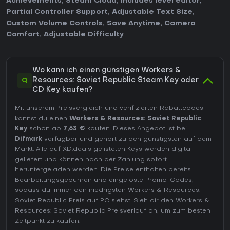
Achievements
,
Steam Cloud
,
Includes level editor
,
Partial Controller Support
,
Adjustable Text Size
,
Custom Volume Controls
,
Save Anytime
,
Camera
Comfort
,
Adjustable Difficulty
.
Wo kann ich einen günstigen Workers &
Q
Resources: Soviet Republic Steam Key oder
CD Key kaufen?
Mit unserem Preisvergleich und verifizierten Rabattcodes
kannst du einen
Workers & Resources: Soviet Republic
Key
schon ab
7,63 €
kaufen. Dieses Angebot ist bei
Difmark
verfügbar und gehört zu den günstigsten auf dem
Markt. Alle auf XD.deals gelisteten Keys werden digital
geliefert und können nach der Zahlung sofort
heruntergeladen werden. Die Preise enthalten bereits
Bearbeitungsgebühren und eingelöste Promo-Codes,
sodass du immer den niedrigsten Workers & Resources:
Soviet Republic Preis auf
PC
siehst. Sieh dir den
Workers &
Resources: Soviet Republic Preisverlauf
an, um zum besten
Zeitpunkt zu kaufen.