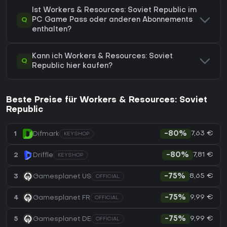
Ist Workers & Resources: Soviet Republic im
Q
PC Game Pass oder anderen Abonnements
enthalten?
Kann ich Workers & Resources: Soviet
Q
Republic hier kaufen?
Beste Preise für Workers & Resources: Soviet
Republic
7,63 €
1
Difmark
-80%
KEYSHOP
7,81 €
2
Driffle
-80%
KEYSHOP
8,65 €
3
Gamesplanet US
-75%
OFFICIAL
9,99 €
4
Gamesplanet FR
-75%
OFFICIAL
9,99 €
5
Gamesplanet DE
-75%
OFFICIAL