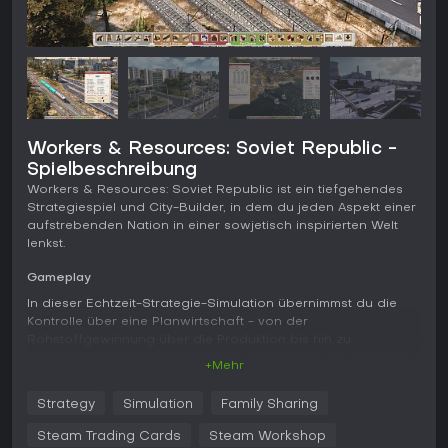
Workers & Resources: Soviet Republic -
Spielbeschreibung
Workers & Resources: Soviet Republic ist ein tiefgehendes
Strategiespiel und City-Builder, in dem du jeden Aspekt einer
aufstrebenden Nation in einer sowjetisch inspirierten Welt
lenkst.
Gameplay
In dieser Echtzeit-Strategie-Simulation übernimmst du die
Kontrolle über eine Planwirtschaft - von der
Rohstoffgewinnung über die Produktion bis hin zu
Dienstleistungen. Kernmechaniken drehen sich um komplexe
+Mehr
Lieferketten mit über 30 Waren, die jeweils spezielle Lager,
Fahrzeuge und Infrastruktur wie Förderbänder, Rohre und
Strategy
Simulation
Family Sharing
Lagerhallen benötigen. Du baust und managst
Transportnetze mit Lkw, Zügen, Schiffen und Flugzeugen, um
Steam Trading Cards
Steam Workshop