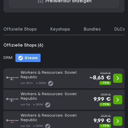
Preisverlauf anzeigen
Offizielle Shops
Keyshops
Bundles
DLCs
Offizielle Shops (6)
DRM:
Steam
Workers & Resources: Soviet
34,64 €
Republic
~8,65 €
-75%
vor 43m
DRM:
Workers & Resources: Soviet
39,99 €
Republic
9,99 €
-75%
vor 5d
DRM:
Workers & Resources: Soviet
39,99 €
Republic
9,99 €
-75%
vor 5d
DRM: