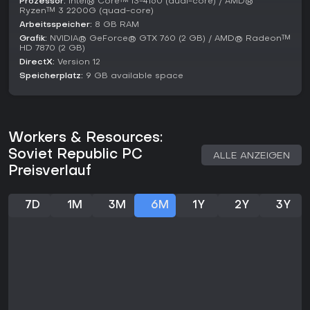
Prozessor:
Intel® Core™ i3-4160 (dual-core) / AMD®
2026 attraktiv, trotz seltenerer Patches. Es eignet sich für
Ryzen™ 3 2200G (quad-core)
Fans von Micromanagement und Logistik, die komplexe
Arbeitsspeicher:
8 GB RAM
Systeme bauen mögen, könnte aber Frust auslösen bei
Grafik:
NVIDIA® GeForce® GTX 760 (2 GB) / AMD® Radeon™
Spielern, die polierte UI oder einfacheres Gameplay suchen.
HD 7870 (2 GB)
Wenn du detaillierte Strategiesimulationen mit historischem
DirectX:
Version 12
Einschlag liebst, bietet der Titel durch seine anspruchsvolle
Speicherplatz:
9 GB available space
Tiefe und Mod-Support langfristigen Wert.
Workers & Resources:
Soviet Republic PC
ALLE ANZEIGEN
Preisverlauf
7D
1M
3M
6M
1Y
2Y
3Y