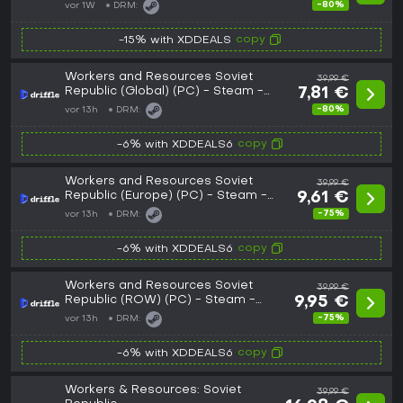
-80%
vor 1W
DRM:
copy
-15% with XDDEALS
Workers and Resources Soviet
39,99 €
Republic (Global) (PC) - Steam -
7,81 €
Digital Key
-80%
vor 13h
DRM:
copy
-6% with XDDEALS6
Workers and Resources Soviet
39,99 €
Republic (Europe) (PC) - Steam -
9,61 €
Digital Key
-75%
vor 13h
DRM:
copy
-6% with XDDEALS6
Workers and Resources Soviet
39,99 €
Republic (ROW) (PC) - Steam -
9,95 €
Digital Key
-75%
vor 13h
DRM:
copy
-6% with XDDEALS6
Workers & Resources: Soviet
39,99 €