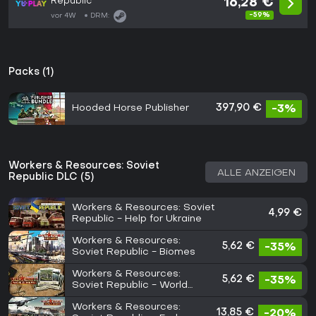
Republic
16,28 €
-59%
vor 4W
DRM:
Packs (1)
Hooded Horse Publisher
397,90 €
-3%
Workers & Resources: Soviet
ALLE ANZEIGEN
Republic DLC (5)
Workers & Resources: Soviet
4,99 €
Republic - Help for Ukraine
Workers & Resources:
5,62 €
-35%
Soviet Republic - Biomes
Workers & Resources:
5,62 €
-35%
Soviet Republic - World
Maps
Workers & Resources:
13,85 €
-20%