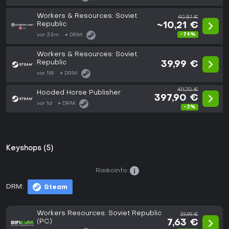
Workers & Resources: Soviet
40,81 €
Republic
~10,21 €
-74%
vor 33m
DRM:
Workers & Resources: Soviet
Republic
39,99 €
vor 1W
DRM:
411,70 €
Hooded Horse Publisher
397,90 €
vor 1d
DRM:
-3%
Keyshops (5)
Risikoinfo:
DRM:
Steam
Workers Resources: Soviet Republic
39,99 €
(PC)
7,63 €