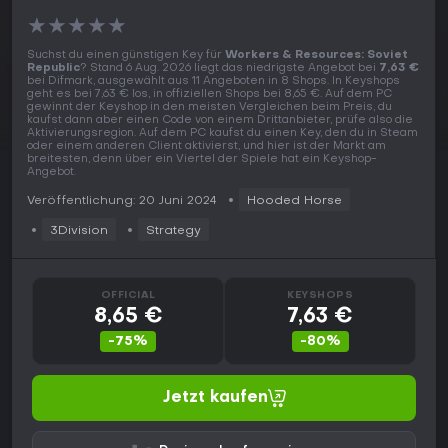
★
★
★
★
★
Suchst du einen günstigen Key für
Workers & Resources: Soviet
Republic
? Stand 6 Aug. 2026 liegt das niedrigste Angebot bei
7,63 €
bei Difmark, ausgewählt aus 11 Angeboten in 8 Shops. In Keyshops
geht es bei 7,63 € los, in offiziellen Shops bei 8,65 €. Auf dem PC
gewinnt der Keyshop in den meisten Vergleichen beim Preis, du
kaufst dann aber einen Code von einem Drittanbieter, prüfe also die
Aktivierungsregion. Auf dem PC kaufst du einen Key, den du in Steam
oder einem anderen Client aktivierst, und hier ist der Markt am
breitesten, denn über ein Viertel der Spiele hat ein Keyshop-
Angebot.
Veröffentlichung: 20 Juni 2024
Hooded Horse
3Division
Strategy
OFFICIAL
KEYSHOPS
8,65 €
7,63 €
-75%
-80%
Jetzt kaufen