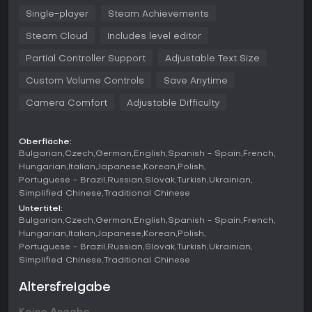
Waren und Menschen effizient über weite Karten zu
bewegen.
Single-player
Steam Achievements
Der Workforce-Management-Aspekt steht im Mittelpunkt: Du
Steam Cloud
Includes level editor
verfolgst Bürger vom Geburt bis zum Tod, sorgst für Bildung,
Partial Controller Support
Adjustable Text Size
Jobs, Wohnraum und Grundbedürfnisse wie Essen, Kleidung
und Unterhaltung, um Loyalität und Zufriedenheit zu halten.
Custom Volume Controls
Save Anytime
Systeme simulieren globale Märkte, saisonale Bedarfe an
Wärme und Ressourcen sowie Handel mit Ost- und
Camera Comfort
Adjustable Difficulty
Westblöcken in Rubel und Dollar. Der Bau erfordert
realistische Materialien und Arbeitskräfte - du kannst
importieren oder lokal produzieren und balancierst Autarkie
Oberfläche:
mit schnellem Wachstum.
Bulgarian
Czech
German
English
Spanish - Spain
French
Hungarian
Italian
Japanese
Korean
Polish
Zu den Mechaniken gehören Propaganda zur Steigerung
Portuguese - Brazil
Russian
Slovak
Turkish
Ukrainian
der Moral, Überwachung von Kriminalität durch illoyale
Simplified Chinese
Traditional Chinese
Bürger und Anpassung der Komplexität in Bereichen wie
Untertitel:
Strom, Wasser und Wirtschaft. Du stellst dich era-typischen
Bulgarian
Czech
German
English
Spanish - Spain
French
Herausforderungen wie der wirtschaftlichen Stagnation der
Hungarian
Italian
Japanese
Korean
Polish
1970er bis 1990er Jahre, optimierst die Produktion, um
Portuguese - Brazil
Russian
Slovak
Turkish
Ukrainian
Überproduktion zu vermeiden und Exporte zu sichern.
Simplified Chinese
Traditional Chinese
Spielmodi
Altersfreigabe
Das Spiel bietet Kampagnen in Kapiteln, die drei zentrale
Themen erkunden und dich mit festen Zielen durch den