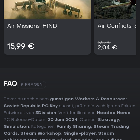
Air Missions: HIND
Air Conflicts: 
5,83 €
15,99 €
2,04 €
FAQ
9 FRAGEN
Bevor du nach einem
günstigen Workers & Resources:
Soviet Republic PC Key
suchst, prüfe die wichtigsten Fakten.
Entwickelt von
3Division
. Veröffentlicht von
Hooded Horse
.
PC Release-Datum:
20 Juni 2024
. Genres:
Strategy
,
Simulation
. Kategorien:
Family Sharing
,
Steam Trading
Cards
,
Steam Workshop
,
Single-player
,
Steam