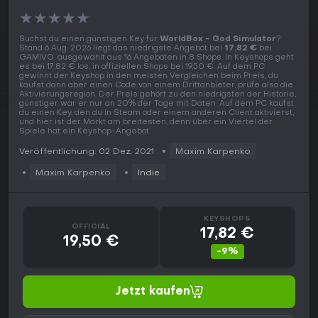
★
★
★
★
★
Suchst du einen günstigen Key für
WorldBox - God Simulator
?
Stand 6 Aug. 2026 liegt das niedrigste Angebot bei
17,82 €
bei
GAMIVO, ausgewählt aus 16 Angeboten in 8 Shops. In Keyshops geht
es bei 17,82 € los, in offiziellen Shops bei 19,50 €. Auf dem PC
gewinnt der Keyshop in den meisten Vergleichen beim Preis, du
kaufst dann aber einen Code von einem Drittanbieter, prüfe also die
Aktivierungsregion. Der Preis gehört zu den niedrigsten der Historie,
günstiger war er nur an 20% der Tage mit Daten. Auf dem PC kaufst
du einen Key, den du in Steam oder einem anderen Client aktivierst,
und hier ist der Markt am breitesten, denn über ein Viertel der
Spiele hat ein Keyshop-Angebot.
Veröffentlichung: 02 Dez. 2021
Maxim Karpenko
Maxim Karpenko
Indie
KEYSHOPS
OFFICIAL
17,82 €
19,50 €
-9%
Jetzt kaufen