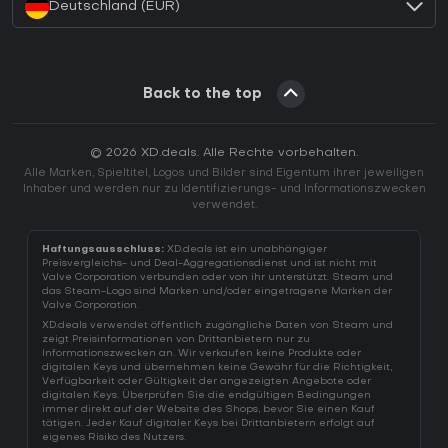
Deutschland (EUR)
Back to the top
© 2026 XD.deals. Alle Rechte vorbehalten.
Alle Marken, Spieltitel, Logos und Bilder sind Eigentum ihrer jeweiligen
Inhaber und werden nur zu Identifizierungs- und Informationszwecken
verwendet.
Haftungsausschluss:
XD.deals ist ein unabhängiger
Preisvergleichs- und Deal-Aggregationsdienst und ist nicht mit
Valve Corporation verbunden oder von ihr unterstützt. Steam und
das Steam-Logo sind Marken und/oder eingetragene Marken der
Valve Corporation.
XD.deals verwendet öffentlich zugängliche Daten von Steam und
zeigt Preisinformationen von Drittanbietern nur zu
Informationszwecken an. Wir verkaufen keine Produkte oder
digitalen Keys und übernehmen keine Gewähr für die Richtigkeit,
Verfügbarkeit oder Gültigkeit der angezeigten Angebote oder
digitalen Keys. Überprüfen Sie die endgültigen Bedingungen
immer direkt auf der Website des Shops, bevor Sie einen Kauf
tätigen. Jeder Kauf digitaler Keys bei Drittanbietern erfolgt auf
eigenes Risiko des Nutzers.