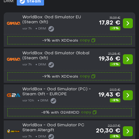
DRM:
Steam
WorldBox: God Simulator EU
19,59 €
(Steam Gift)
17,82 €
-9%
vor 7h
DRM:
copy
-9% with XDDeals
WorldBox: God Simulator Global
21,28 €
(Steam Gift)
19,36 €
-9%
vor 7h
DRM:
copy
-9% with XDDeals
WorldBox - God Simulator (PC) -
21,13 €
Steam Gift - EUROPE
19,43 €
-8%
vor 10h
DRM:
copy
-8% with G2A8XDD
WorldBox - God Simulator PC
22,07 €
Steam Altergift
20,30 €
-8%
vor 7h
DRM: