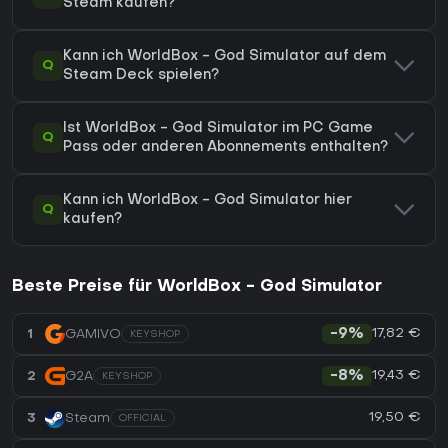
Steam kaufen?
Kann ich WorldBox - God Simulator auf dem
Q
Steam Deck spielen?
Ist WorldBox - God Simulator im PC Game
Q
Pass oder anderen Abonnements enthalten?
Kann ich WorldBox - God Simulator hier
Q
kaufen?
Beste Preise für WorldBox - God Simulator
17,82 €
1
GAMIVO
-9%
KEYSHOP
19,43 €
2
G2A
-8%
KEYSHOP
19,50 €
3
Steam
OFFICIAL