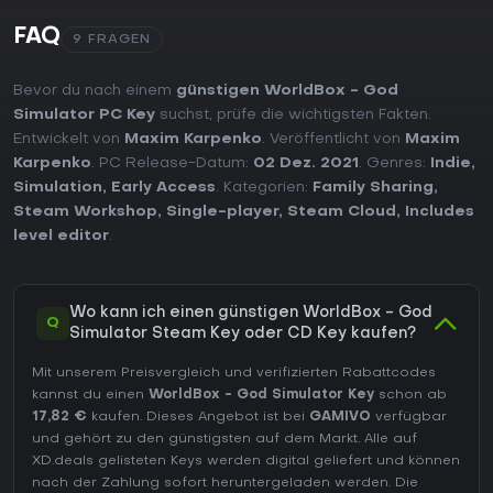
FAQ
9 FRAGEN
Bevor du nach einem
günstigen WorldBox - God
Simulator PC Key
suchst, prüfe die wichtigsten Fakten.
Entwickelt von
Maxim Karpenko
. Veröffentlicht von
Maxim
Karpenko
. PC Release-Datum:
02 Dez. 2021
. Genres:
Indie
,
Simulation
,
Early Access
. Kategorien:
Family Sharing
,
Steam Workshop
,
Single-player
,
Steam Cloud
,
Includes
level editor
.
Wo kann ich einen günstigen WorldBox - God
Q
Simulator Steam Key oder CD Key kaufen?
Mit unserem Preisvergleich und verifizierten Rabattcodes
kannst du einen
WorldBox - God Simulator Key
schon ab
17,82 €
kaufen. Dieses Angebot ist bei
GAMIVO
verfügbar
und gehört zu den günstigsten auf dem Markt. Alle auf
XD.deals gelisteten Keys werden digital geliefert und können
nach der Zahlung sofort heruntergeladen werden. Die