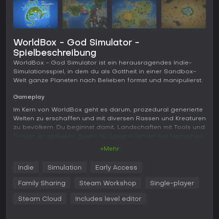
WorldBox - God Simulator -
Spielbeschreibung
WorldBox - God Simulator ist ein herausragendes Indie-
Simulationsspiel, in dem du als Gottheit in einer Sandbox-
Welt ganze Planeten nach Belieben formst und manipulierst.
Gameplay
Im Kern von WorldBox geht es darum, prozedural generierte
Welten zu erschaffen und mit diversen Rassen und Kreaturen
zu bevölkern. Du beginnst damit, Landschaften mit Tools und
Pinseln zu gestalten, bevor du Lebensformen wie Menschen,
Orks, Elfen und Zwerge hinzufügst - jede mit einzigartigen
+Mehr
Eigenschaften, die ihr Verhalten prägen. Diese Völker
gründen Königreiche, treiben Diplomatie, kolonisieren
Indie
Simulation
Early Access
Gebiete und führen Kriege, wodurch dynamische
Zivilisationen entstehen, die sich im Verlauf weiterentwickeln.
Family Sharing
Steam Workshop
Single-player
Zu den Mechaniken zählen unzählige Kräfte für Schöpfung
Steam Cloud
Includes level editor
und Zerstörung, etwa Blitze, Tornados, Säureregen, Meteore,
Seuchen, Drachen oder sogar UFOs - alles einsetzbar ohne