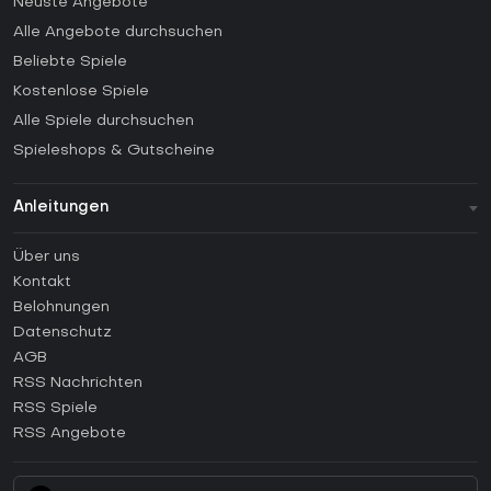
Neuste Angebote
Alle Angebote durchsuchen
Beliebte Spiele
Kostenlose Spiele
Alle Spiele durchsuchen
Spieleshops & Gutscheine
Anleitungen
FAQ
Über uns
Anleitungen
Kontakt
Wie aktiviert man einen Steam CD Key?
Belohnungen
Wie aktiviert man einen Epic Games CD Key?
Datenschutz
AGB
Wie aktiviert man einen GOG CD Key?
RSS Nachrichten
Wie aktiviert man einen Ubisoft Connect CD Key?
RSS Spiele
Wie aktiviert man einen EA App CD Key?
RSS Angebote
Wie aktiviert man einen Battle.net CD Key?