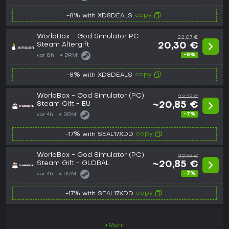
copy
-8% with XD8DEALS
WorldBox - God Simulator PC
22,07 €
Steam Altergift
20,30 €
-8%
vor 8h
DRM:
copy
-8% with XD8DEALS
WorldBox - God Simulator (PC)
22,59 €
Steam Gift - EU
~20,85 €
-7%
vor 4h
DRM:
copy
-17% with SEAL17XDD
WorldBox - God Simulator (PC)
22,59 €
Steam Gift - GLOBAL
~20,85 €
-7%
vor 4h
DRM:
copy
-17% with SEAL17XDD
+Mehr