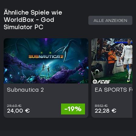
Ähnliche Spiele wie
WorldBox - God
ALLE ANZEIGEN
Simulator PC
Subnautica 2
EA SPORTS FC
29,63 €
89,12 €
-19%
24,00 €
22,28 €